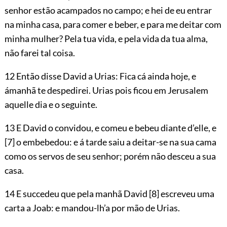
senhor estão acampados no campo; e hei de eu entrar
na minha casa, para comer e beber, e para me deitar com
minha mulher? Pela tua vida, e pela vida da tua alma,
não farei tal coisa.
12 Então disse David a Urias: Fica cá ainda hoje, e
ámanhã te despedirei.
Urias pois ficou em Jerusalem
aquelle dia e o seguinte.
13 E David o convidou, e comeu e bebeu diante d’elle, e
[7]
o embebedou: e á tarde saiu a deitar-se na sua cama
como os servos de seu senhor; porém não desceu a sua
casa.
14 E succedeu que pela manhã David
[8]
escreveu uma
carta a Joab: e mandou-lh’a por mão de Urias.