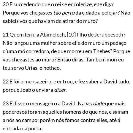
20 E succedendo que o rei se encolerize, e te diga:
Porque vos chegastes
tão perto
da cidade a pelejar? Não
sabieis vós que haviam de atirar do muro?
21 Quem feriu a Abimelech,
[10]
filho de Jerubbeseth?
Não lançou uma mulher sobre elle do muro um pedaço
d’uma mó corredora, de que morreu em Thebes? Porque
vos chegastes ao muro? Então dirás: Tambem morreu
teu servo Urias, o hetheo.
22 E foi o mensageiro, e entrou, e fez saber a David tudo,
porque Joab o enviara
dizer
.
23 E disse o mensageiro a David: Na
verdade
que mais
poderosos foram aquelles homens do que nós, e sairam
a nós ao campo; porém nós fomos contra elles, até á
entrada da porta.