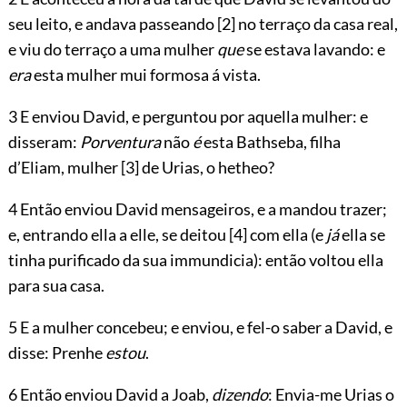
seu leito, e andava passeando
[2]
no terraço da casa real,
e viu do terraço a uma mulher
que
se estava lavando: e
era
esta mulher mui formosa á vista.
3 E enviou David, e perguntou por aquella mulher: e
disseram:
Porventura
não
é
esta Bathseba, filha
d’Eliam, mulher
[3]
de Urias, o hetheo?
4 Então enviou David mensageiros, e a mandou trazer;
e, entrando ella a elle, se deitou
[4]
com ella (e
já
ella se
tinha purificado da sua immundicia): então voltou ella
para sua casa.
5 E a mulher concebeu; e enviou, e fel-o saber a David, e
disse: Prenhe
estou
.
6 Então enviou David a Joab,
dizendo
: Envia-me Urias o