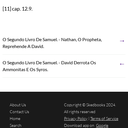
[11]
cap.
12.9
.
→
O Segundo Livro De Samuel. - Nathan, O Propheta,
Reprehende A David.
←
O Segundo Livro De Samuel. - David Derrota Os
Ammonitas E Os Syros.
About Us
Copyright © Skedbooks 2024.
Contact Us
All rights reserved
Home
Privacy Policy
|
Terms of Service
Search
Download app on
Google