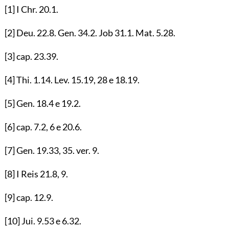
[1]
I Chr.
20.1
.
[2]
Deu.
22.8
. Gen.
34.2
. Job
31.1
. Mat.
5.28
.
[3]
cap.
23.39
.
[4]
Thi.
1.14
. Lev.
15.19
,
28
e
18.19
.
[5]
Gen.
18.4
e
19.2
.
[6]
cap.
7.2
,
6
e
20.6
.
[7]
Gen.
19.33
,
35
. ver.
9
.
[8]
I Reis
21.8
,
9
.
[9]
cap.
12.9
.
[10]
Jui.
9.53
e
6.32
.