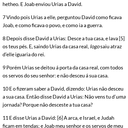
hetheo. E Joab enviou Urias a David.
7 Vindo pois Urias a elle, perguntou David como ficava
Joab, e como ficava o povo, e como ia a guerra.
8 Depois disse David a Urias: Desce a tua casa, e lava
[5]
os teus pés. E, saindo Urias da casa real,
logo
saiu atraz
d’elle iguaria do rei.
9 Porém Urias se deitou á porta da casa real, com todos
os servos do seu senhor: e não desceu á sua casa.
10 E o fizeram saber a David, dizendo: Urias não desceu
a sua casa. Então disse David a Urias: Não vens tu d’
uma
jornada? Porque não desceste a tua casa?
11 E disse Urias a David:
[6]
A arca, e Israel, e Judah
ficam em tendas; e Joab meu senhor e os servos de meu