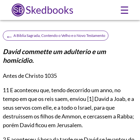
Skedbooks
☰
←
A Biblia Sagrada, Contendo o Velho e o Novo Testamento
David commette um adulterio e um
homicidio.
Antes de Christo 1035
11
E aconteceu que, tendo decorrido um anno, no
tempo em que os reis saem, enviou
[1]
David a Joab, e a
seus servos com elle, e a todo o Israel, para que
destruissem os filhos de Ammon, e cercassem a Rabba;
porém David ficou em Jerusalem.
2 E aconteceu á hora da tarde que David se levantou do