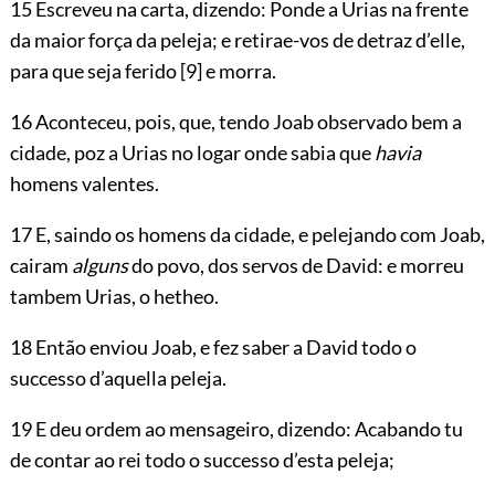
15 Escreveu na carta, dizendo: Ponde a Urias na frente
da maior força da peleja; e retirae-vos de detraz d’elle,
para que seja ferido
[9]
e morra.
16 Aconteceu, pois, que, tendo Joab observado bem a
cidade, poz a Urias no logar onde sabia que
havia
homens valentes.
17 E, saindo os homens da cidade, e pelejando com Joab,
cairam
alguns
do povo, dos servos de David: e morreu
tambem Urias, o hetheo.
18 Então enviou Joab, e fez saber a David todo o
successo d’aquella peleja.
19 E deu ordem ao mensageiro, dizendo: Acabando tu
de contar ao rei todo o successo d’esta peleja;