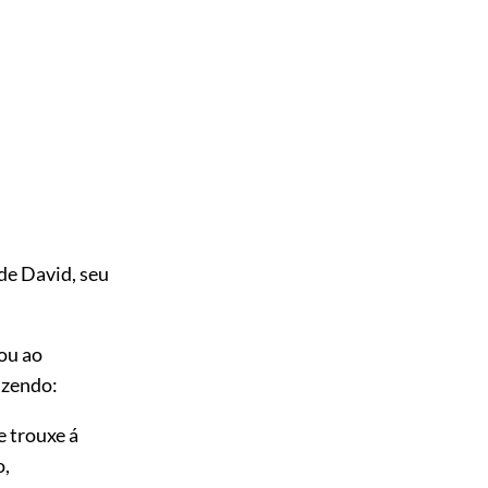
de David, seu
ou ao
dizendo:
e trouxe á
o,