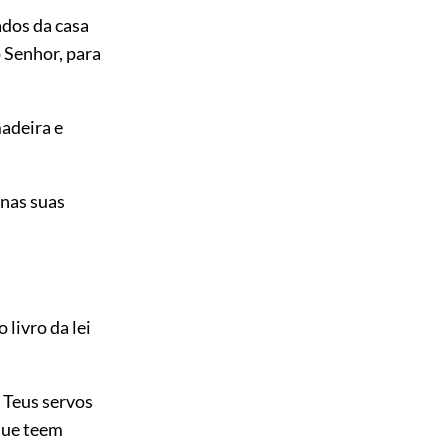
ados da casa
 Senhor, para
madeira e
 nas suas
 livro da lei
: Teus servos
que teem