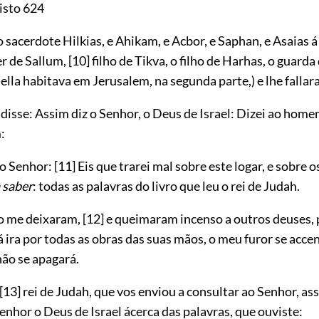
isto 624
o sacerdote Hilkias, e Ahikam, e Acbor, e Saphan, e Asaias 
r de Sallum,
[10]
filho de Tikva, o filho de Harhas, o guarda
 ella habitava em Jerusalem, na segunda parte,) e lhe fallar
s disse: Assim diz o Senhor, o Deus de Israel: Dizei ao hom
:
 o Senhor:
[11]
Eis que trarei mal sobre este logar, e sobre o
 saber
: todas as palavras do livro que leu o rei de Judah.
o me deixaram,
[12]
e queimaram incenso a outros deuses,
 ira por todas as obras das suas mãos, o meu furor se acce
 não se apagará.
[13]
rei de Judah, que vos enviou a consultar ao Senhor, ass
enhor o Deus de Israel ácerca das palavras, que ouviste: