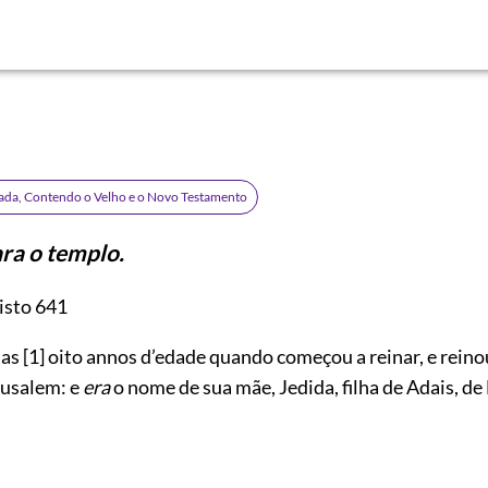
rada, Contendo o Velho e o Novo Testamento
ara o templo.
isto 641
ias
[1]
oito annos d’edade quando começou a reinar, e reino
rusalem: e
era
o nome de sua mãe, Jedida, filha de Adais, de