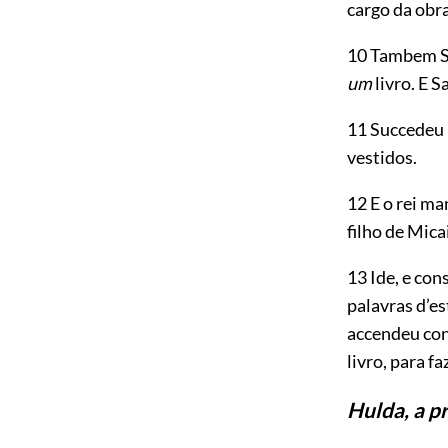
cargo da obr
10 Tambem Sa
um
livro. E S
11 Succedeu p
vestidos.
12 E o rei ma
filho de Micai
13 Ide, e con
palavras d’es
accendeu con
livro, para f
Hulda, a p