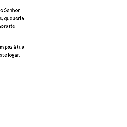
 o Senhor,
s, que seria
horaste
em paz á tua
ste logar.