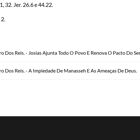
31
,
32
. Jer.
26.6
e
44.22
.
,
2
.
o Dos Reis. - Josias Ajunta Todo O Povo E Renova O Pacto Do Se
ro Dos Reis. - A Impiedade De Manasseh E As Ameaças De Deus.