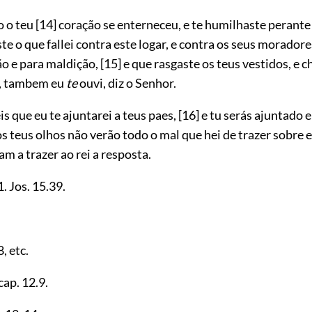
o o teu
[14]
coração se enterneceu, e te humilhaste perante
e o que fallei contra este logar, e contra os seus moradore
ão e para maldição,
[15]
e que rasgaste os
teus vestidos, e c
, tambem eu
te
ouvi, diz o Senhor.
is que eu te ajuntarei a teus paes,
[16]
e tu serás ajuntado 
os teus olhos não verão todo o mal que hei de trazer sobre e
m a trazer ao rei a resposta.
1
. Jos.
15.39
.
8
, etc.
 cap.
12.9
.