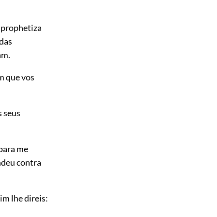
á prophetiza
 das
am.
em que vos
s seus
 para me
ndeu contra
im lhe direis: