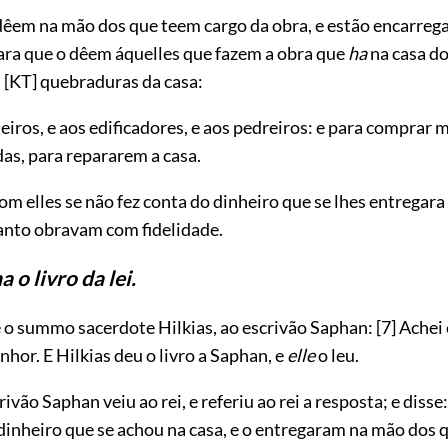
êem na mão dos que teem cargo da obra, e estão encarreg
ara que o dêem áquelles que fazem a obra que
ha
na casa do
s
[KT]
quebraduras da casa:
eiros, e aos edificadores, e aos pedreiros: e para comprar 
as, para repararem a casa.
om elles se não fez conta do dinheiro que se lhes entregara
nto obravam com fidelidade.
a o livro da lei.
e o summo sacerdote Hilkias, ao escrivão Saphan:
[7]
Achei o
nhor. E Hilkias deu o livro a Saphan, e
elle
o leu.
rivão Saphan veiu ao rei, e referiu ao rei a resposta; e disse
dinheiro que se achou na casa, e o entregaram na mão dos 