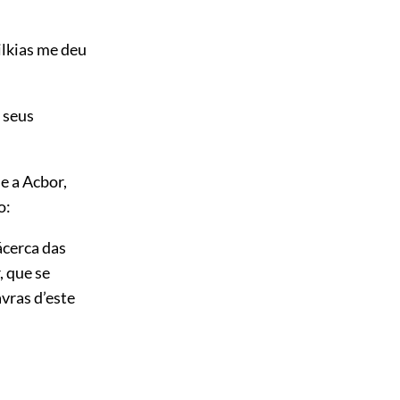
ilkias me deu
s seus
e a Acbor,
o:
ácerca das
, que se
vras d’este