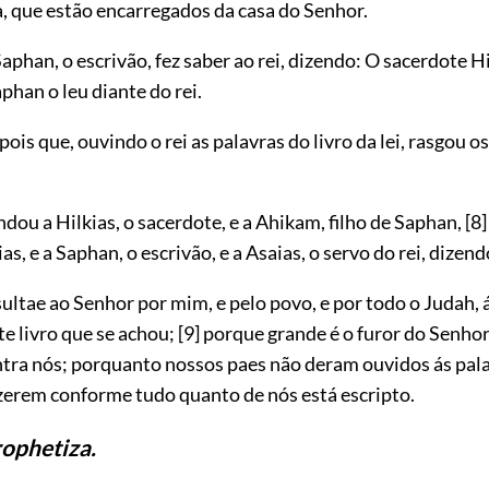
a, que estão encarregados da casa do Senhor.
phan, o escrivão, fez saber ao rei, dizendo: O sacerdote H
aphan o leu diante do rei.
ois que, ouvindo o rei as palavras do livro da lei, rasgou o
ndou a Hilkias, o sacerdote, e a Ahikam, filho de Saphan,
[8]
as, e a Saphan, o escrivão, e a Asaias, o servo do rei, dizend
sultae ao Senhor por mim, e pelo povo, e por todo o Judah, 
te livro que se achou;
[9]
porque grande é o furor do Senhor
tra nós; porquanto nossos paes não deram ouvidos ás pala
azerem conforme tudo quanto de nós está escripto.
rophetiza.