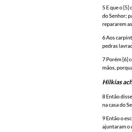
5 E que o
[5]
d
do Senhor; p
repararem a
6 Aos carpint
pedras lavrad
7 Porém
[6]
c
mãos, porqua
Hilkias ach
8 Então diss
na casa do Se
9 Então o esc
ajuntaram o 