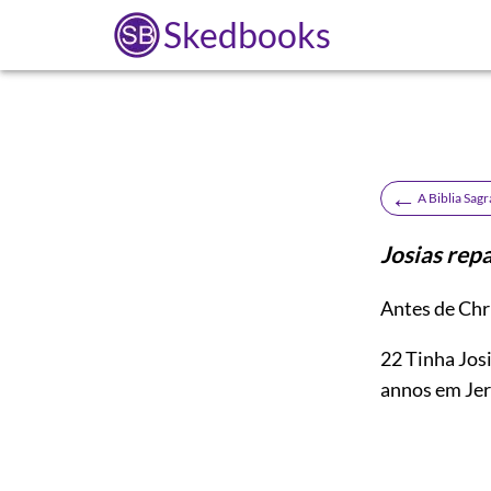
Skedbooks
←
A Biblia Sag
Josias rep
Antes de Chr
22
Tinha Jos
annos em Je