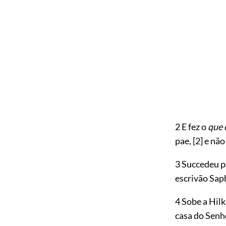
2 E fez o
que 
pae,
[2]
e não
3 Succedeu po
escrivão Saph
4 Sobe a Hil
casa do Senh