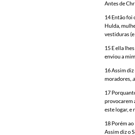
Antes de Chr
14 Então foi 
Hulda, mulhe
vestiduras (e
15 E ella lhe
enviou a mim
16 Assim diz
moradores,
a
17 Porquant
provocarem á
este logar, e
18 Porém ao
Assim diz o S