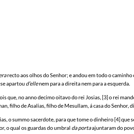
era
recto aos olhos do Senhor; e andou em todo o caminho 
 se apartou
d’elle
nem para a direita nem para a esquerda.
is que, no anno decimo oitavo do rei Josias,
[3]
o rei mand
an, filho de Asalias, filho de Mesullam, á casa do Senhor, 
kias, o summo sacerdote, para que tome o dinheiro
[4]
que s
or, o qual os guardas do umbral
da porta
ajuntaram do pov