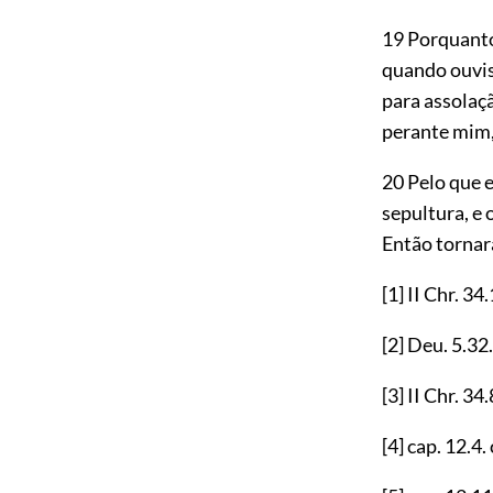
19 Porquant
quando ouvist
para assolaç
perante mim
20 Pelo que e
sepultura, e 
Então tornara
[1]
II Chr.
34.
[2]
Deu.
5.32
.
[3]
II Chr.
34.
[4]
cap.
12.4
.