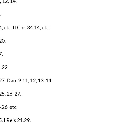
,
12
,
14
.
.
4
, etc. II Chr.
34.14
, etc.
20
.
7
.
.22
.
27
. Dan.
9.11
,
12
,
13
,
14
.
25
,
26
,
27
.
.26
, etc.
5
. I Reis
21.29
.