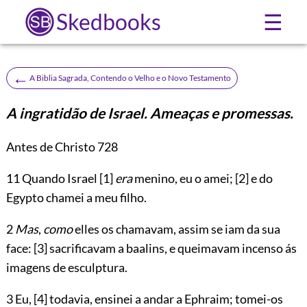
Skedbooks
☰
←
A Biblia Sagrada, Contendo o Velho e o Novo Testamento
A ingratidão de Israel. Ameaças e promessas.
Antes de Christo 728
11
Quando Israel
[1]
era
menino, eu o amei;
[2]
e do
Egypto chamei a meu filho.
2
Mas
,
como
elles os chamavam, assim se iam da sua
face:
[3]
sacrificavam a baalins, e queimavam incenso ás
imagens de esculptura.
3 Eu,
[4]
todavia, ensinei a andar a Ephraim; tomei-os