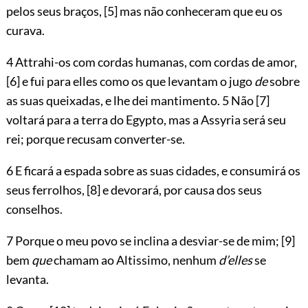
pelos seus braços,
[5]
mas não conheceram que eu os
curava.
4 Attrahi-os com cordas humanas, com cordas de amor,
[6]
e fui para elles como os que levantam o jugo
de
sobre
as suas queixadas, e lhe dei mantimento.
5 Não
[7]
voltará para a terra do Egypto, mas a Assyria será seu
rei; porque recusam converter-se.
6 E ficará a espada sobre as suas cidades, e consumirá os
seus ferrolhos,
[8]
e devorará, por causa dos seus
conselhos.
7 Porque o meu povo se inclina a desviar-se de mim;
[9]
bem
que
chamam ao Altissimo, nenhum
d’elles
se
levanta.