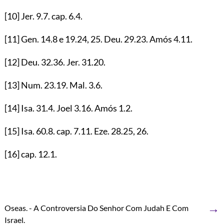
[10]
Jer.
9.7
. cap.
6.4
.
[11]
Gen.
14.8
e
19.24
,
25
. Deu.
29.23
. Amós
4.11
.
[12]
Deu.
32.36
. Jer.
31.20
.
[13]
Num.
23.19
. Mal.
3.6
.
[14]
Isa.
31.4
. Joel
3.16
. Amós
1.2
.
[15]
Isa.
60.8
. cap.
7.11
. Eze.
28.25
,
26
.
[16]
cap.
12.1
.
→
Oseas. - A Controversia Do Senhor Com Judah E Com
Israel.