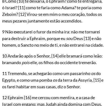
8 Como
[10]
te deixaria, ó Ephraim? como te entregaria,
ó Israel?
[11]
como te faria como Adama? te poria como
Zeboim?
[12]
Virou-se em mim o meu coração, todos os
meus pezares juntamente estão accendidos.
9 Não executarei o furor da minha ira: não me tornarei
para destruir a Ephraim, porque eu
sou
Deus
[13]
e não
homem, o Sancto no meio de ti, e não entrarei na cidade.
10 Andarão após o Senhor,
[14]
elle bramará como leão:
bramando
pois
elle, os filhos do occidente tremerão.
11 Tremendo, se achegarão como um passarinho
os
do
Egypto, e como uma pomba
os
da terra da Assyria,
[15]
e
os farei habitar em suas casas, diz o Senhor.
12 Ephraim
[16]
me cercou com mentira, e a casa de
Israel com engano; mas Judah ainda domina com Deus,