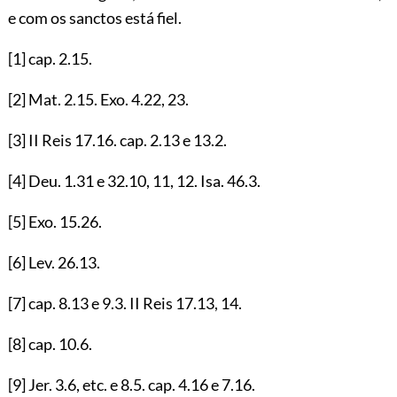
e com os sanctos está fiel.
[1]
cap.
2.15
.
[2]
Mat.
2.15
. Exo.
4.22
,
23
.
[3]
II Reis
17.16
. cap.
2.13
e
13.2
.
[4]
Deu.
1.31
e
32.10
,
11
,
12
. Isa.
46.3
.
[5]
Exo.
15.26
.
[6]
Lev.
26.13
.
[7]
cap.
8.13
e
9.3
. II Reis
17.13
,
14
.
[8]
cap.
10.6
.
[9]
Jer.
3.6
, etc. e
8.5
. cap.
4.16
e
7.16
.