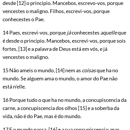
desde
[12]
o principio.
Mancebos, escrevo-vos, porque
vencestes o maligno. Filhos, escrevi-vos, porque
conhecestes o Pae.
14 Paes, escrevi-vos, porque
já
conhecestes
aquelle
que
é desde o principio. Mancebos, escrevi-vos, porque sois
fortes,
[13]
e a palavra de Deus está em vós, e já
vencestes o maligno.
15 Não ameis o mundo,
[14]
nem as
coisas
que ha no
mundo. Se alguem ama o mundo, o amor do Pae não
está n’elle.
16 Porque tudo o que ha no mundo, a concupiscencia da
carne, a concupiscencia dos olhos
[15]
e a soberba da
vida, não é do Pae, mas é do mundo.
17 E o mundo passa,
[16]
e a sua concupiscencia; mas