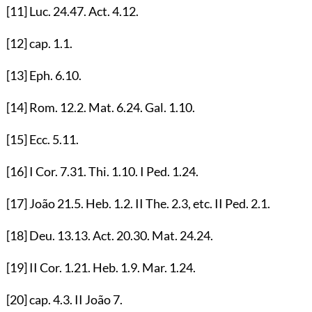
[11]
Luc.
24.47
. Act.
4.12
.
[12]
cap.
1.1
.
[13]
Eph.
6.10
.
[14]
Rom.
12.2
. Mat.
6.24
. Gal.
1.10
.
[15]
Ecc.
5.11
.
[16]
I Cor.
7.31
. Thi.
1.10
. I Ped.
1.24
.
[17]
João
21.5
. Heb.
1.2
. II The.
2.3
, etc. II Ped.
2.1
.
[18]
Deu.
13.13
. Act.
20.30
. Mat.
24.24
.
[19]
II Cor.
1.21
. Heb.
1.9
. Mar.
1.24
.
[20]
cap.
4.3
. II João
7
.