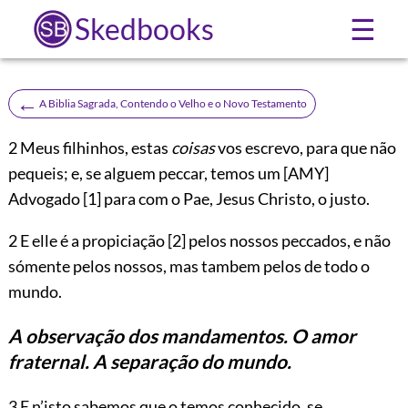
Skedbooks
☰
←
A Biblia Sagrada, Contendo o Velho e o Novo Testamento
2
Meus filhinhos, estas
coisas
vos escrevo, para que não
pequeis; e, se alguem peccar, temos um
[AMY]
Advogado
[1]
para com o Pae, Jesus Christo, o justo.
2 E elle é a propiciação
[2]
pelos nossos peccados, e não
sómente pelos nossos, mas tambem pelos de todo o
mundo.
A observação dos mandamentos. O amor
fraternal. A separação do mundo.
3 E n’isto sabemos que o temos conhecido, se