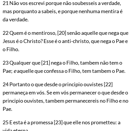
21 Não vos escrevi porque não soubesseis a verdade,
mas porquanto a sabeis, e porque nenhuma mentira é
da verdade.
22 Quem é o mentiroso,
[20]
senão aquelle que nega que
Jesus é o Christo? Esse é o anti-christo, que nega o Pae e
o Filho.
23 Qualquer que
[21]
nega o Filho, tambem não tem o
Pae;
e
aquelle que confessa o Filho, tem tambem o Pae.
24 Portanto o que desde o principio ouvistes
[22]
permaneça em vós. Se em vós permanecer o que desde o
principio ouvistes, tambem permanecereis no Filho e no
Pae.
25 E esta é a promessa
[23]
que elle nos prometteu: a
vida eterna.