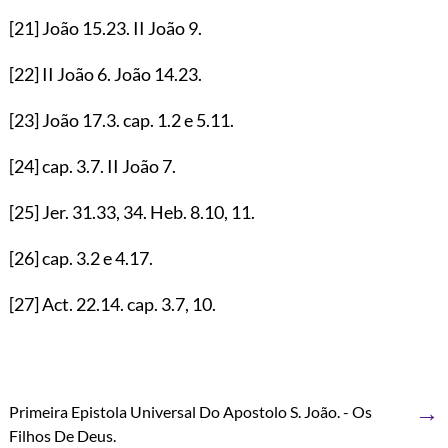
[21]
João
15.23
. II João
9
.
[22]
II João
6
. João
14.23
.
[23]
João
17.3
. cap.
1.2
e
5.11
.
[24]
cap.
3.7
. II João
7
.
[25]
Jer.
31.33
,
34
. Heb.
8.10
,
11
.
[26]
cap.
3.2
e
4.17
.
[27]
Act.
22.14
. cap.
3.7
,
10
.
→
Primeira Epistola Universal Do Apostolo S. João. - Os
Filhos De Deus.