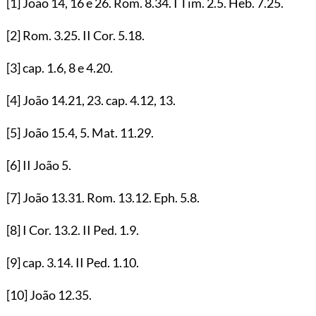
[1]
João
14
,
16
e
26
. Rom.
8.34
. I Tim.
2.5
. Heb.
7.25
.
[2]
Rom.
3.25
. II Cor.
5.18
.
[3]
cap.
1.6
,
8
e
4.20
.
[4]
João
14.21
,
23
. cap.
4.12
,
13
.
[5]
João
15.4
,
5
. Mat.
11.29
.
[6]
II João
5
.
[7]
João
13.31
. Rom.
13.12
. Eph.
5.8
.
[8]
I Cor.
13.2
. II Ped.
1.9
.
[9]
cap.
3.14
. II Ped.
1.10
.
[10]
João
12.35
.