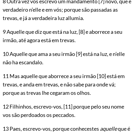
8 Outra vez vos escrevo um mandamento
[7]
novo, que é
verdadeiro n’elle e em vós; porque são passadas as
trevas, e já a verdadeira luz allumia.
9 Aquelle que diz que está na luz,
[8]
e aborrece a seu
irmão, até agora está em trevas.
10 Aquelle que ama a seu irmão
[9]
está na luz, e n’elle
não ha escandalo.
11 Mas aquelle que aborrece a seu irmão
[10]
está em
trevas, e anda em trevas, e não sabe para onde vá;
porque as trevas lhe cegaram os olhos.
12 Filhinhos, escrevo-vos,
[11]
porque pelo seu nome
vos são perdoados os peccados.
13 Paes, escrevo-vos, porque conhecestes
aquelle
que é