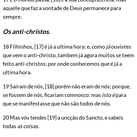
aquelle que faz a vontade de Deus permanece para
sempre.
Os anti-christos.
18 Filhinhos,
[17]
é já a ultima hora: e, como
já
ouvistes
que vem o anti-christo, tambem já agora muitos se teem
feito anti-christos; por onde conhecemos que é já a
ultima hora.
19 Sairam de nós,
[18]
porém não eram de nós; porque,
se fossem de nós, ficariam comnosco: mas
isto é
para
que se manifestasse que não são todos de nós.
20 Mas vós tendes
[19]
a uncção do Sancto, e sabeis
todas
as coisas
.