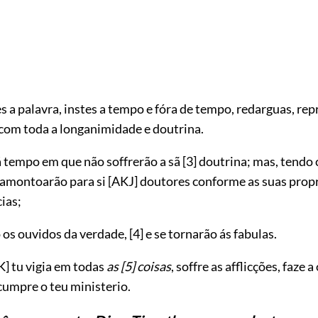
 a palavra, instes a tempo e fóra de tempo, redarguas, re
com toda a longanimidade e doutrina.
á tempo em que não soffrerão a sã
[3]
doutrina; mas, tendo
 amontoarão para si
[AKJ]
doutores conforme as suas prop
ias;
o os ouvidos da verdade,
[4]
e se tornarão ás fabulas.
K]
tu vigia em todas
as
[5]
coisas
, soffre as afflicções, faze 
cumpre o teu ministerio.