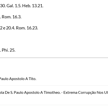
.30
. Gal.
1.5
. Heb.
13.21
.
. Rom.
16.3
.
22
e
20.4
. Rom.
16.23
.
. Phi.
25
.
 Paulo Apostolo A Tito.
ola De S. Paulo Apostolo A Timotheo. - Extrema Corrupção Nos U