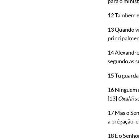
para o minist
12 Tambem e
13 Quando vie
principalmen
14 Alexandre
segundo as s
15 Tu guarda-
16 Ninguem m
[13]
Oxalá
is
17 Mas o Sen
a prégação, e
18 E o Senho