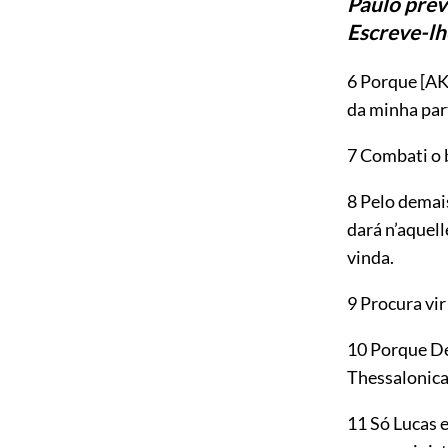
Paulo prev
Escreve-lh
6 Porque
[AK
da minha par
7 Combati o
8 Pelo demai
dará n’aquel
vinda.
9 Procura vir
10 Porque Dé
Thessalonica
11 Só Lucas 