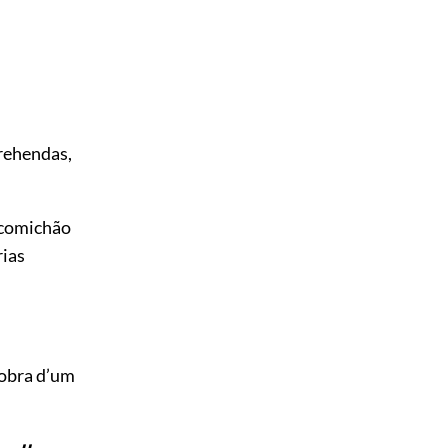
prehendas,
 comichão
rias
a obra d’um