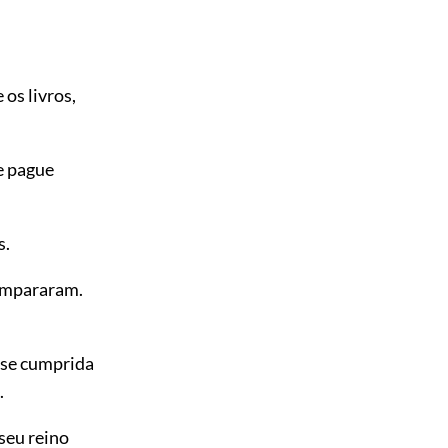
os livros,
e pague
s.
sampararam.
sse cumprida
.
seu reino