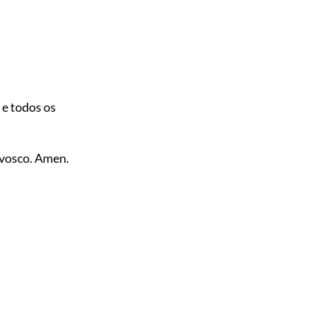
 e todos os
osco. Amen.