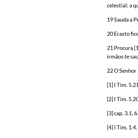
celestial; a 
19 Sauda a Pr
20 Erasto fi
21 Procura
[
irmãos te sa
22 O Senhor 
[1]
I Tim.
5.2
[2]
I Tim.
5.2
[3]
cap.
3.1
,
6
[4]
I Tim.
1.4