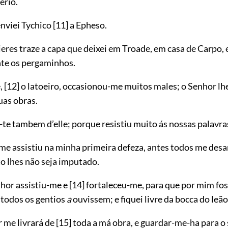
erio.
nviei Tychico
[11]
a Epheso.
res traze a capa que deixei em Troade, em casa de Carpo, e 
te os pergaminhos.
,
[12]
o latoeiro, occasionou-me muitos males; o Senhor lh
uas obras.
te tambem d’elle; porque resistiu muito ás nossas palavra
e assistiu na minha primeira defeza, antes todos me de
to lhes não seja imputado.
hor assistiu-me e
[14]
fortaleceu-me, para que por mim fo
 todos os gentios
a
ouvissem; e fiquei livre da bocca do leão
r me livrará de
[15]
toda a má obra, e guardar-me-ha para o 