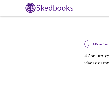
Skedbooks
←
A Biblia Sag
4
Conjuro-
te
vivos e os mo