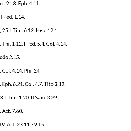
Act.
21.8
. Eph.
4.11
.
 II Ped.
1.14
.
,
25
. I Tim.
6.12
. Heb.
12.1
.
. Thi.
1.12
. I Ped.
5.4
. Col.
4.14
.
 João
2.15
.
. Col.
4.14
. Phi.
24
.
. Eph.
6.21
. Col.
4.7
. Tito
3.12
.
33
. I Tim.
1.20
. II Sam.
3.39
.
. Act.
7.60
.
19
. Act.
23.11
e
9.15
.