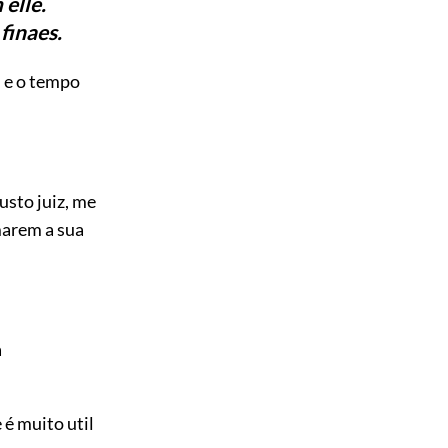
elle.
finaes.
, e o tempo
usto juiz, me
marem a sua
a
é muito util