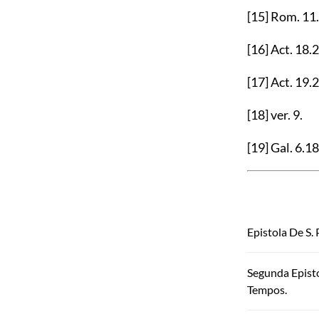
[15]
Rom.
11
[16]
Act.
18.2
[17]
Act.
19.
[18]
ver.
9
.
[19]
Gal.
6.18
Epistola De S.
Segunda Epist
Tempos.