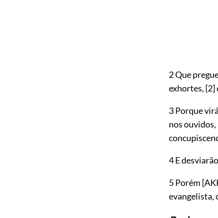
2 Que pregues
exhortes,
[2]
3 Porque vir
nos ouvidos,
concupiscenc
4 E desviarã
5 Porém
[AK
evangelista, 