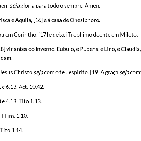
quem
seja
gloria para todo o sempre. Amen.
isca e Aquila,
[16]
e á casa de Onesiphoro.
cou em Corintho,
[17]
e deixei Trophimo doente em Mileto.
18]
vir antes do inverno. Eubulo, e Pudens, e Lino, e Claudia,
udam.
Jesus Christo
seja
com o teu espirito.
[19]
A graça
seja
comv
1
e
6.13
. Act.
10.42
.
0
e
4.13
. Tito
1.13
.
. I Tim.
1.10
.
. Tito
1.14
.