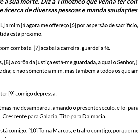
ê a sua morte. Diz a Timotheo que venha ter com 
e ácerca de diversas pessoas e manda saudações 
L]
a mim já agora me offereço
[6]
por aspersão de sacrificio
tida está proximo.
 bom combate,
[7]
acabei a carreira, guardei a fé.
s,
[8]
a corôa da justiça está-me guardada, a qual o Senhor, j
le dia; e não sómente a mim, mas tambem a todos os que a
 ter
[9]
comigo depressa,
mas me desamparou, amando o presente seculo, e foi par
, Crescente para Galacia, Tito para Dalmacia.
está comigo.
[10]
Toma Marcos, e tral-o comtigo, porque me 