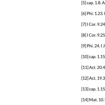
[5]
cap.
1.8
. 
[6]
Phi.
1.23
.
[7]
I Cor.
9.24
[8]
I Cor.
9.25
[9]
Phi.
24
. I
[10]
cap.
1.15
[11]
Act.
20.4
[12]
Act.
19.
[13]
cap.
1.15
[14]
Mat.
10.