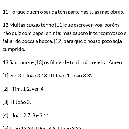
11 Porque quem o sauda tem parte nas suas más obras.
12 Muitas
coisas
tenho
[11]
que escrever-vos, porém
não quiz com papel e tinta; mas espero ir ter comvosco e
fallar de bocca a bocca,
[12]
para que o nosso gozo seja
cumprido.
13 Saudam-te
[13]
os filhos de tua irmã, a eleita. Amen.
[1]
ver.
3
. I João
3.18
. III João
1
. João
8.32
.
[2]
I Tim.
1.2
. ver.
4
.
[3]
III João
3
.
[4]
I João
2.7
,
8
e
3.11
.
[5]
João
13.34
. I Ped.
4.8
. I João
3.23
.