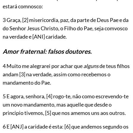
estará comnosco:
3 Graça,
[2]
misericordia, paz, da parte de Deus Pae e da
do Senhor Jesus Christo, o Filho do Pae, seja comvosco
na verdade e
[ANI]
caridade.
Amor fraternal: falsos doutores.
4 Muito me alegrarei por achar que
alguns
de teus filhos
andam
[3]
na verdade, assim como recebemos o
mandamento do Pae.
5 E agora, senhora,
[4]
rogo-te, não como escrevendo-te
um novo mandamento, mas aquelle que desde o
principio tivemos,
[5]
que nos amemos uns aos outros.
6 E
[ANJ]
a caridade é esta:
[6]
que andemos segundo os