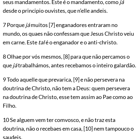
seus mandamentos. Este é o mandamento, como
já
desde o principio ouvistes, que n’elle andeis.
7 Porque
já
muitos
[7]
enganadores entraram no
mundo, os quaes não confessam que Jesus Christo veiu
em carne. Este
tal
é o enganador e o anti-christo.
8 Olhae por vós mesmos,
[8]
para que não percamos o
que
já
trabalhámos, antes recebamos o inteiro galardão.
9 Todo aquelle que prevarica,
[9]
e não persevera na
doutrina de Christo, não tem a Deus: quem persevera
na doutrina de Christo, esse tem assim ao Pae como ao
Filho.
10 Se alguem vem ter comvosco, e não traz esta
doutrina, não o recebaes em casa,
[10]
nem tampouco o
saudeis.