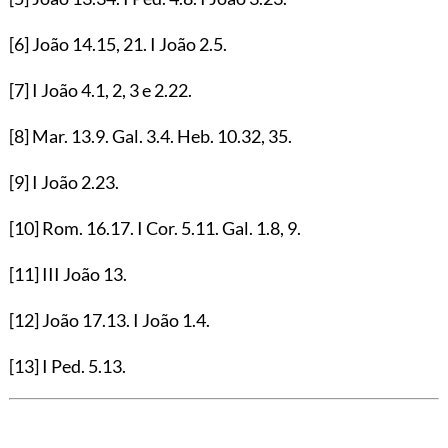
[6]
João
14.15
,
21
. I João
2.5
.
[7]
I João
4.1
,
2
,
3
e
2.22
.
[8]
Mar.
13.9
. Gal.
3.4
. Heb.
10.32
,
35
.
[9]
I João
2.23
.
[10]
Rom.
16.17
. I Cor.
5.11
. Gal.
1.8
,
9
.
[11]
III João
13
.
[12]
João
17.13
. I João
1.4
.
[13]
I Ped.
5.13
.