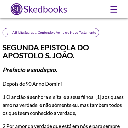
Skedbooks
☰
←
A Biblia Sagrada, Contendo o Velho e o Novo Testamento
SEGUNDA EPISTOLA DO
APOSTOLO S. JOÃO.
Prefacio e saudação.
Depois de 90 Anno Domini
1
O ancião á senhora eleita, e a seus filhos,
[1]
aos quaes
amo na verdade, e não sómente eu, mas tambem todos
os que teem conhecido a verdade,
2 Por amor da verdade que está em nós e para sempre