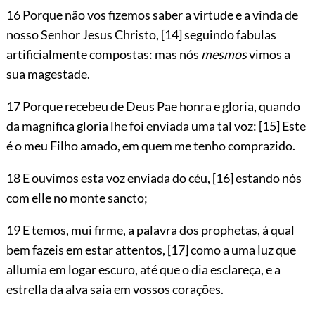
16 Porque não vos fizemos saber a virtude e a vinda de
nosso Senhor Jesus Christo,
[14]
seguindo fabulas
artificialmente compostas: mas nós
mesmos
vimos a
sua magestade.
17 Porque recebeu de Deus Pae honra e gloria, quando
da magnifica gloria lhe foi enviada uma tal voz:
[15]
Este
é o meu Filho amado, em quem me tenho comprazido.
18 E ouvimos esta voz enviada do céu,
[16]
estando nós
com elle no monte sancto;
19 E temos, mui firme, a palavra dos prophetas, á qual
bem fazeis em estar attentos,
[17]
como a uma luz que
allumia em logar escuro, até que o dia esclareça, e a
estrella da alva saia em vossos corações.