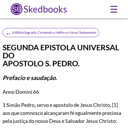
Skedbooks
☰
←
A Biblia Sagrada, Contendo o Velho e o Novo Testamento
SEGUNDA EPISTOLA UNIVERSAL
DO
APOSTOLO S. PEDRO.
Prefacio e saudação.
Anno Domini 66
1
Simão Pedro, servo e apostolo de Jesus Christo,
[1]
aos que comnosco alcançaram fé egualmente preciosa
pela justiça do nosso Deus e Salvador Jesus Christo: