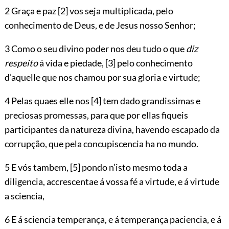
2 Graça e paz
[2]
vos seja multiplicada, pelo
conhecimento de Deus, e de Jesus nosso Senhor;
3 Como o seu divino poder nos deu tudo o que
diz
respeito
á vida e piedade,
[3]
pelo conhecimento
d’aquelle que nos chamou por sua gloria e virtude;
4 Pelas quaes elle nos
[4]
tem dado grandissimas e
preciosas promessas, para que por ellas fiqueis
participantes da natureza divina, havendo escapado da
corrupção, que pela concupiscencia ha no mundo.
5 E vós tambem,
[5]
pondo n’isto mesmo toda a
diligencia, accrescentae á vossa fé a virtude, e á virtude
a sciencia,
6 E á sciencia temperança, e á temperança paciencia, e á