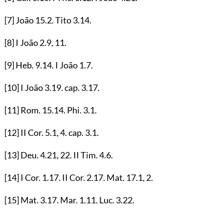
[7]
João
15.2
. Tito
3.14
.
[8]
I João
2.9
,
11
.
[9]
Heb.
9.14
. I João
1.7
.
[10]
I João
3.19
. cap.
3.17
.
[11]
Rom.
15.14
. Phi.
3.1
.
[12]
II Cor.
5.1
,
4
. cap.
3.1
.
[13]
Deu.
4.21
,
22
. II Tim.
4.6
.
[14]
I Cor.
1.17
. II Cor.
2.17
. Mat.
17.1
,
2
.
[15]
Mat.
3.17
. Mar.
1.11
. Luc.
3.22
.