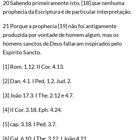
20 Sabendo primeiramente isto,
[18]
que nenhuma
prophecia da Escriptura é de particular interpretação.
21 Porque a prophecia
[19]
não foi antigamente
produzida por vontade de homem algum, mas os
homens sanctos de Deus fallaram inspirados pelo
Espirito Sancto.
[1]
Rom.
1.12
. II Cor.
4.13
.
[2]
Dan.
4.1
. I Ped.
1.2
. Jud.
2
.
[3]
João
17.3
. I The.
2.12
e
4.7
.
[4]
II Cor.
3.18
. Eph.
4.24
.
[5]
cap.
3.18
. I Ped.
3.7
.
[6]
Gal.
6.10
. I The.
3.12
. I João
4.21
.