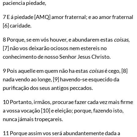
paciencia piedade,
7 E á piedade
[AMQ]
amor fraternal; e ao amor fraternal
[6]
caridade.
8 Porque, se em vós houver, e abundarem estas
coisas
,
[7]
não vos deixarão ociosos nem estereis no
conhecimento de nosso Senhor Jesus Christo.
9 Pois aquelle em quem não ha estas
coisas
é cego,
[8]
nada vendo ao longe,
[9]
havendo-se esquecido da
purificação dos seus antigos peccados.
10 Portanto, irmãos, procurae fazer cada vez mais firme
a vossa vocação
[10]
e eleição; porque, fazendo isto,
nunca jámais tropeçareis.
11 Porque assim vos será abundantemente dada a