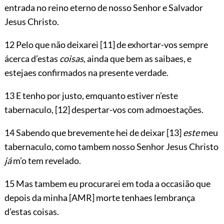
entrada no reino eterno de nosso Senhor e Salvador
Jesus Christo.
12 Pelo que não deixarei
[11]
de exhortar-vos sempre
ácerca d’estas
coisas
, ainda que bem as saibaes, e
estejaes confirmados na presente verdade.
13 E tenho por justo, emquanto estiver n’este
tabernaculo,
[12]
despertar-vos com admoestações.
14 Sabendo que brevemente hei de deixar
[13]
este
meu
tabernaculo, como tambem nosso Senhor Jesus Christo
já
m’o tem revelado.
15 Mas tambem eu procurarei em toda a occasião que
depois da minha
[AMR]
morte tenhaes lembrança
d’estas coisas.