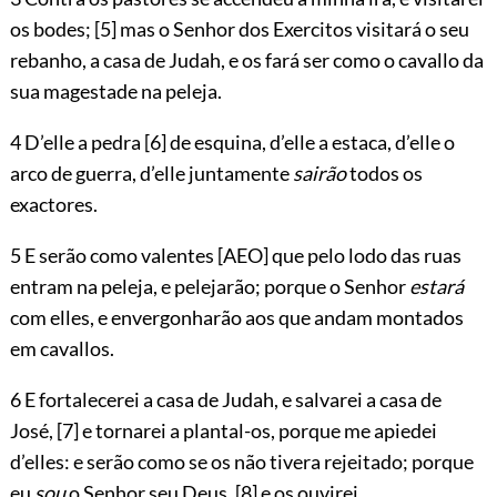
os bodes;
[5]
mas o Senhor dos Exercitos visitará o seu
rebanho, a casa de Judah, e os fará ser como o cavallo da
sua magestade na peleja.
4 D’elle a pedra
[6]
de esquina, d’elle a estaca, d’elle o
arco de guerra, d’elle juntamente
sairão
todos os
exactores.
5 E serão como valentes
[AEO]
que pelo lodo das ruas
entram na peleja, e pelejarão; porque o Senhor
estará
com elles, e envergonharão aos que andam montados
em cavallos.
6 E fortalecerei a casa de Judah, e
salvarei a casa de
José,
[7]
e tornarei a plantal-os, porque me apiedei
d’elles: e serão como se os não tivera rejeitado; porque
eu
sou
o Senhor seu Deus,
[8]
e os ouvirei.