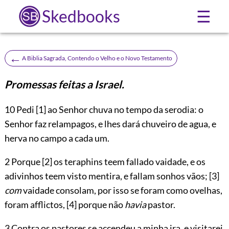
Skedbooks
☰
←
A Biblia Sagrada, Contendo o Velho e o Novo Testamento
Promessas feitas a Israel.
10
Pedi
[1]
ao Senhor chuva no tempo da serodia: o
Senhor faz relampagos, e lhes dará chuveiro de agua, e
herva no campo a cada um.
2 Porque
[2]
os teraphins teem fallado vaidade, e os
adivinhos teem visto mentira, e fallam sonhos vãos;
[3]
com
vaidade consolam, por isso se foram como ovelhas,
foram afflictos,
[4]
porque não
havia
pastor.
3 Contra os pastores se accendeu a minha ira, e visitarei