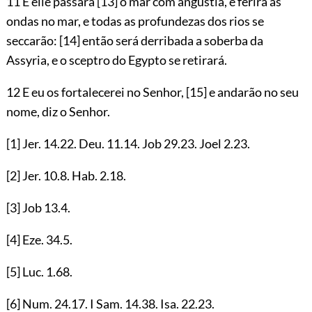
11 E elle passará
[13]
o mar com angustia, e ferirá as
ondas no mar, e todas as profundezas dos rios se
seccarão:
[14]
então será derribada a soberba da
Assyria, e o sceptro do Egypto se retirará.
12 E eu os fortalecerei no Senhor,
[15]
e andarão no seu
nome, diz o Senhor.
[1]
Jer.
14.22
. Deu.
11.14
. Job
29.23
. Joel
2.23
.
[2]
Jer.
10.8
. Hab.
2.18
.
[3]
Job
13.4
.
[4]
Eze.
34.5
.
[5]
Luc.
1.68
.
[6]
Num.
24.17
. I Sam.
14.38
. Isa.
22.23
.