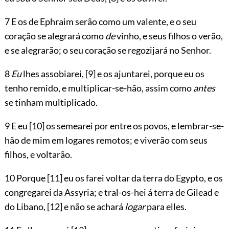
7 E os de Ephraim serão como um valente, e o seu
coração se alegrará como
de
vinho, e seus filhos o verão,
e se alegrarão; o seu coração se regozijará no Senhor.
8
Eu
lhes assobiarei,
[9]
e os ajuntarei, porque eu os
tenho remido, e multiplicar-se-hão, assim como
antes
se tinham multiplicado.
9 E eu
[10]
os semearei por entre os povos, e lembrar-se-
hão de mim em logares remotos; e viverão com seus
filhos, e voltarão.
10 Porque
[11]
eu os farei voltar da terra do Egypto, e os
congregarei da Assyria; e tral-os-hei á terra de Gilead e
do Libano,
[12]
e não se achará
logar
para elles.