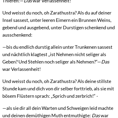
Thieren:—
Das
war Verlassenheit!
Und weisst du noch, oh Zarathustra? Als du auf deiner
Insel sassest, unter leeren Eimern ein Brunnen Weins,
gebend und ausgebend, unter Durstigen schenkend und
ausschenkend:
—bis du endlich durstig allein unter Trunkenen sassest
und nächtlich klagtest „ist Nehmen nicht seliger als
Geben? Und Stehlen noch seliger als Nehmen?“—
Das
war Verlassenheit!
Und weisst du noch, oh Zarathustra? Als deine stillste
Stunde kam und dich von dir selber forttrieb, als sie mit
bösem Flüstern sprach: „Sprich und zerbrich!“ -
—als sie dir all dein Warten und Schweigen leid machte
und deinen demüthigen Muth entmuthigte:
Das
war