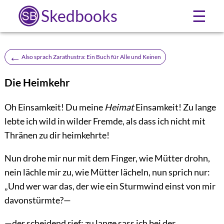
Skedbooks
☰
←
Also sprach Zarathustra: Ein Buch für Alle und Keinen
Die Heimkehr
Oh Einsamkeit! Du meine
Heimat
Einsamkeit! Zu lange
lebte ich wild in wilder Fremde, als dass ich nicht mit
Thränen zu dir heimkehrte!
Nun drohe mir nur mit dem Finger, wie Mütter drohn,
nein lächle mir zu, wie Mütter lächeln, nun sprich nur:
„Und wer war das, der wie ein Sturmwind einst von mir
davonstürmte?—
—der scheidend rief: zu lange sass ich bei der