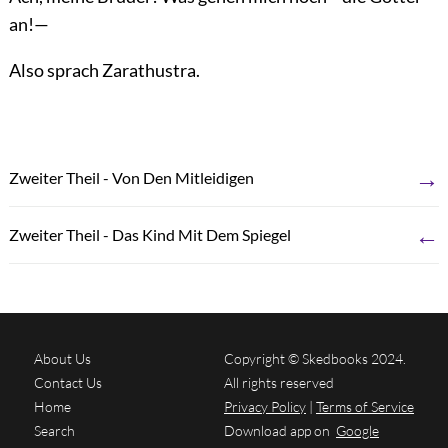
an!—
Also sprach Zarathustra.
→
Zweiter Theil - Von Den Mitleidigen
←
Zweiter Theil - Das Kind Mit Dem Spiegel
About Us
Copyright © Skedbooks 2024.
Contact Us
All rights reserved
Home
Privacy Policy
|
Terms of Service
Search
Download app on
Google