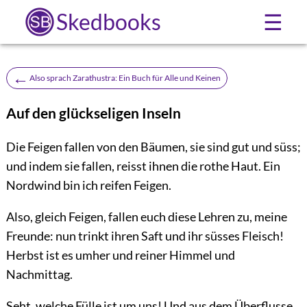
Skedbooks
☰
←
Also sprach Zarathustra: Ein Buch für Alle und Keinen
Auf den glückseligen Inseln
Die Feigen fallen von den Bäumen, sie sind gut und süss;
und indem sie fallen, reisst ihnen die rothe Haut. Ein
Nordwind bin ich reifen Feigen.
Also, gleich Feigen, fallen euch diese Lehren zu, meine
Freunde: nun trinkt ihren Saft und ihr süsses Fleisch!
Herbst ist es umher und reiner Himmel und
Nachmittag.
Seht, welche Fülle ist um uns! Und aus dem Überflusse