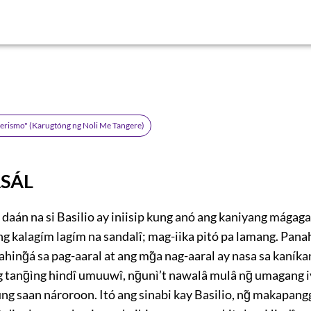
terismo" (Karugtóng ng Noli Me Tangere)
SÁL
 daán na si Basilio ay iniisip kung anó ang kaniyang mága
ng kalagím lagím na sandalî; mag-iika pitó pa lamang. Pan
ing̃á sa pag-aaral at ang mg̃a nag-aaral ay nasa sa kaníka
g tang̃ìng hindî umuuwî, ng̃unì’t nawalâ mulâ ng̃ umagang i
g saan nároroon. Itó ang sinabi kay Basilio, ng̃ makapang