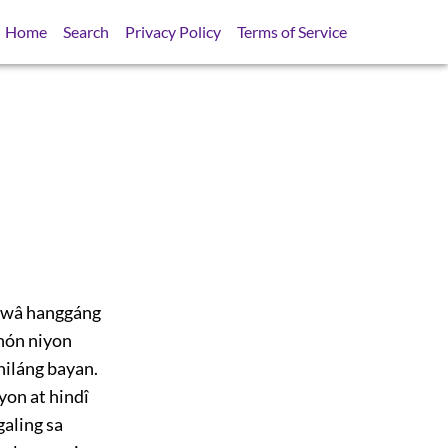
Home
Search
Privacy Policy
Terms of Service
gawâ hanggáng
ahón niyon
niláng bayan.
yon at hindî
galing sa