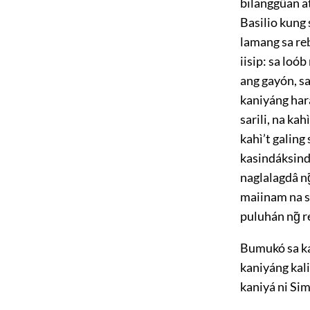
bilanggûan a
Basilio kung 
lamang sa re
iisip: sa loó
ang gayón, s
kaniyáng har
sarili, na ka
kahì’t galing
kasindáksind
naglalagdâ n
maiinam na s
puluhán ng̃ r
Bumukó sa ka
kaniyáng kali
kaniyá ni Si