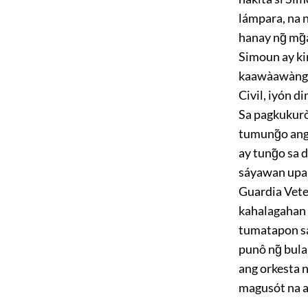
lámpara, na 
hanay ng̃ mg
Simoun ay kin
kaawàawàng 
Civil, iyón d
Sa pagkukurò
tumung̃o ang 
ay tung̃o sa
sáyawan upan
Guardia Vet
kahalagahan n
tumatapon sa
punô ng̃ bula
ang orkesta 
magusót na a