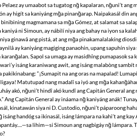
Pelaez ay umaabot sa tugatog ng̃ kapalaran, ng̃unì’t ang m
ón ay higít sa kaniyáng mg̃a pinang̃arap. Naipakasál din a
g binibining magmamana sa mg̃a Gómez, at salamat sa sala
 kaniyá ni Simoun, ay nábilí niya ang bahay na iyon sa kalah
niya ginawâ ang pistá, at ang mg̃a pinakamalalakíng diosdi
ynilâ ay kaniyáng magiging panaohin, upang sapuhín siya s
a karang̃alan. Sapol sa umaga ay masidhîng pumapasok sa 
 warì’y isáng karaniwang awit, ang isáng malabòng sambít 
a pakikinabang: “¡Sumapit na ang oras na mapalad! Lumapí
ligaya! Matutupad nang madalî sa iyó ang mg̃a kahang̃àhan
uháy akó, ng̃unì’t hindî akó kundî ang Capitán General an
.
” Ang Capitán General ay ináama ng̃ kaniyáng anák! Tunay 
sál, kinatawán siya ni
D.
Custodio, ng̃unì’t páparoong hah
 isáng handóg sa ikinasál, isáng lámpara na kahì’t ang kay 
pantáy....—sa lihim—si Simoun ang nagbigáy ng̃ lámpara. 
o?