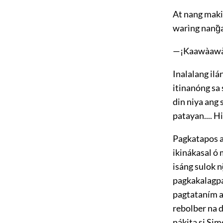
At nang makit
warìng nang̃
—¡Kaawàawàn
Inalalang il
itinanóng sa 
din niya ang 
patayan.... H
Pagkatapos ay
ikinákasal ó
isáng sulok n
pagkakalagpák
pagtataním a
rebolber na d
nákita si Sim