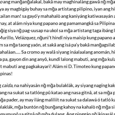
eo
ang mang̃ang̃alakal, bakâ may maghinalàng gawâ ng̃ mg̃a
¡siya ay magbigáy buhay sa mg̃a artistang pilipino, iyan ang h
ailan man! sa gayó’y mahahalò ang kaniyáng katiwasayán a
hay, at alám niya kung papano ang pamamangkâ sa Pilipina
ng̃íg siya ng̃ pag-uusap na ukol sa mg̃a artistang taga ibáng
Murillo, Velázquez, ng̃unì’t hindî niya maísip kung papano
 sa mg̃a taong yaón, at sakâ ang isá pa’y bakâ mang̃agsil
halàan..... Sa
cromo
ay walâ siyang ináalaalang anomán, h
a pa, gayon din ang anyô, kundî lalong mabuti, ang mg̃a kul
t mabuti ang pagkakayarì! Alám ni
D.
Timoteo kung papano
ipinas!
g
caida
, na nahiyasán ng̃ mg̃a bulaklák, ay siyang nagíng ka
ng na sukat sa tatlóng pû katao ang nasa gitnâ, at sa mg̃a p
g̃a pader, ay may iláng maliliít na sukat sa dalawá ó tatló k
aklák, mg̃a buntón ng̃ bung̃ang kahoy na kahalò ng̃ mg̃a si
mumunô sa gitnâ ng̃ mg̃a dulang. Ang pinggán ng̃ ikinasál n