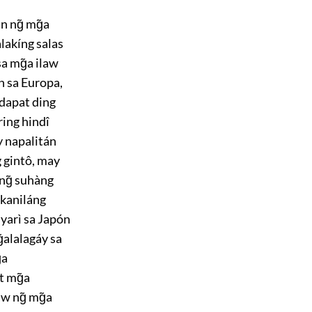
n ng̃ mg̃a
lakíng salas
a mg̃a ilaw
n sa Europa,
 dapat ding
ing hindî
y napalitán
g gintô, may
 ng̃ suhàng
 kaniláng
 yarì sa Japón
̃alalagáy sa
̃a
t mg̃a
w ng̃ mg̃a