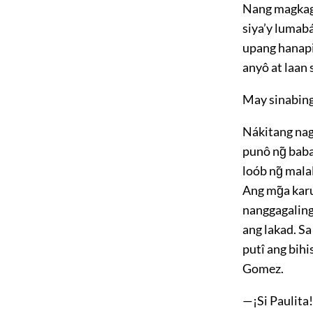
Nang magkaga
siya’y lumabá
upang hanapi
anyô at laan 
May sinabing
Nákitang nag
punô ng̃ baba
loób ng̃ mala
Ang mg̃a karu
nanggagaling
ang lakad. Sa
putî ang bihi
Gomez.
—¡Si Paulita