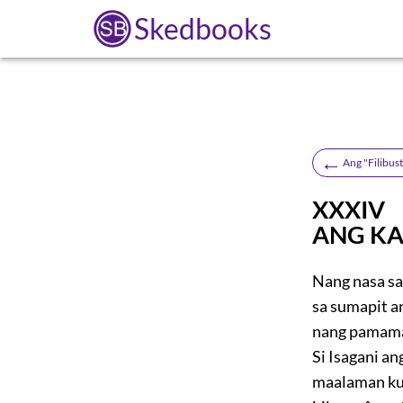
Skedbooks
←
Ang "Filibus
XXXIV
ANG KA
Nang nasa sa
sa sumapit a
nang pamamah
Si Isagani an
maalaman kun