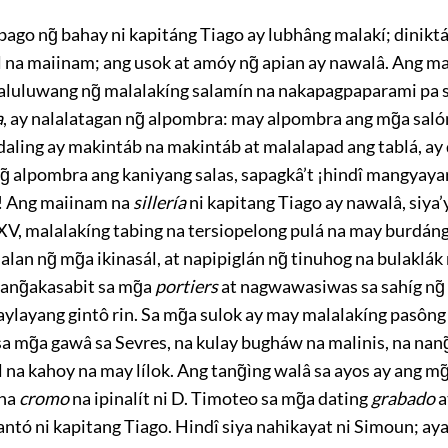
go ng̃ bahay ni kapitáng Tiago ay lubhâng malakí; diniktá
 na maiinam; ang usok at amóy ng̃ apian ay nawalâ. Ang ma
naluluwang ng̃ malalakíng salamín na nakapagpaparami pa s
a
, ay nalalatagan ng̃ alpombra: may alpombra
ang mg̃a saló
 daling ay makintáb na makintáb at malalapad ang tablá, ay
̃ alpombra ang kaniyang salas, sapagkâ’t ¡hindî mangyayar
 Ang maiinam na
sillería
ni kapitang Tiago ay nawalâ, siya’
 XV, malalakíng tabing na tersiopelong pulá na may burdán
̃alan ng̃ mg̃a ikinasál, at napipiglán ng̃ tinuhog na bulaklák
ang̃akasabit sa mg̃a
portiers
at nagwawasiwas sa sahíg ng̃
ylayang gintô rin. Sa mg̃a sulok ay may malalakíng pasông
sa mg̃a gawâ sa
Sevres
, na kulay bugháw na malinis, na nang
 na kahoy na may lílok. Ang tang̃ìng walâ sa ayos ay ang mg
 na
cromo
na ipinalít ni
D.
Timoteo sa mg̃a dating
grabado
a
antó ni kapitang Tiago. Hindî siya nahikayat ni Simoun; aya