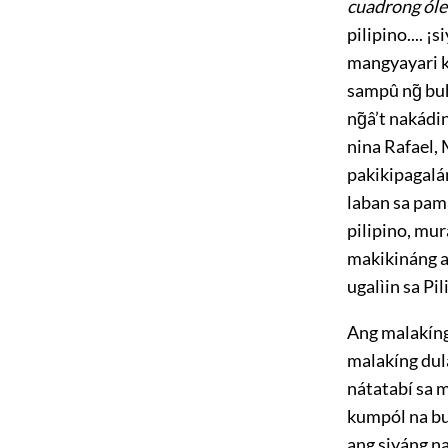
cuadrong ól
pilipino.... 
mangyayari k
sampû ng̃ bu
ng̃â’t nakádi
nina Rafael, 
pakikipagalám
laban sa pama
pilipino, mur
makikináng a
ugalìin sa Pil
Ang malakín
malakíng dula
nátatabí sa m
kumpól na bul
ang siyáng na