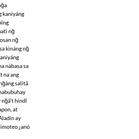
g̃a
ng kaniyáng
pîng
atì ng̃
osan ng̃
a kináng ng̃
kaniyáng
na nábasa sa
t na ang
g̃àng salitâ
g nabubuhay
ng̃â’t hindî
apon, at
Aladín ay
Timoteo ¿anó