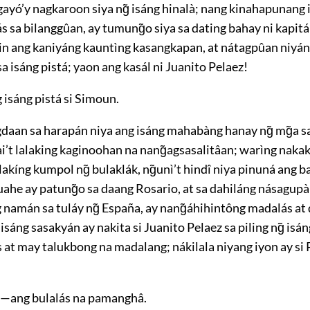
yó’y nagkaroon siya ng̃ isáng hinalà; nang kinahapunang i
s sa bilanggûan, ay tumung̃o siya sa dating bahay ni kapit
n ang kaniyáng kauntìng kasangkapan, at nátagpûan niyán
sa isáng pistá; yaon ang kasál ni Juanito Pelaez!
 isáng pistá si Simoun.
daan sa harapán niya ang isáng mahabàng
hanay ng̃ mg̃a 
i’t lalaking kaginoohan na nang̃agsasalitâan; warìng nakaki
lakíng kumpol ng̃ bulaklák, ng̃unì’t hindî niya pinuná ang b
ahe ay patung̃o sa daang Rosario, at sa dahiláng násagupà
 namán sa tuláy ng̃ España, ay nang̃áhihintông madalás a
 isáng sasakyán ay nakita si Juanito Pelaez sa piling ng̃ isá
s at may talukbong na madalang; nákilala niyang iyon ay si 
!—ang bulalás na pamanghâ.