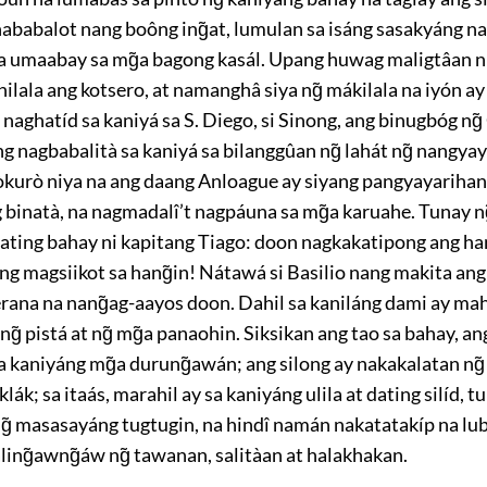
nababalot nang boông ing̃at, lumulan sa isáng sasakyáng n
̃a umaabay sa mg̃a bagong kasál. Upang huwag maligtâan ni 
ilala ang kotsero, at namanghâ siya ng̃ mákilala na iyón ay
naghatíd sa kaniyá sa
S.
Diego, si Sinong, ang binugbóg ng̃
ing nagbabalità sa kaniyá sa bilanggûan ng̃ lahát ng̃ nangyay
kurò niya na ang daang Anloague
ay siyang pangyayarihan
binatà, na nagmadalî’t nagpáuna sa mg̃a karuahe. Tunay ng
 dating bahay ni kapitang Tiago: doon nagkakatipong ang ha
g magsiikot sa hang̃in! Nátawá si Basilio nang makita ang
erana
na nang̃ag-aayos doon. Dahil sa kaniláng dami ay m
g̃ pistá at ng̃ mg̃a panaohin. Siksikan ang tao sa bahay, an
 kaniyáng mg̃a durung̃awán; ang silong ay nakakalatan ng̃
klák; sa itaás, marahil ay sa kaniyáng ulila at dating silíd,
ng̃ masasayáng tugtugin, na hindî namán nakatatakíp na lu
ling̃awng̃áw ng̃ tawanan, salitàan at halakhakan.