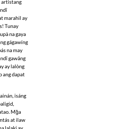
 artistang
indî
t marahil ay
s! Tunay
 lupà na gaya
 ang gágawíng
abás na may
indî gawâng
ay ay lalòng
 ang dapat
kainán, isáng
aligid,
atao. Mg̃a
ntás at ilaw
a lalaki ay