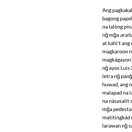
Ang pagkakaba
bagong papel
na lalòng pi
ng̃ mg̃a
arañ
at kahì’t ang
magkaroon ng
magkágayon!
ng̃ ayos Luis
letra ng̃ pang
huwad, ang n
malapad na la
na násasalít 
mg̃a pedestal
matitingkád
larawan ng̃ s