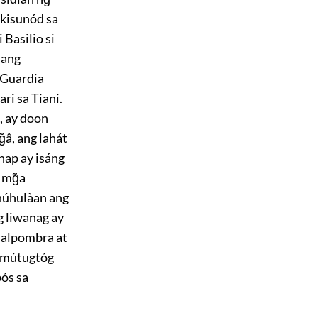
akisunód sa
Basilio si
 ang
 Guardia
ari sa Tiani.
, ay doon
̃â, ang lahát
nap ay isáng
 mg̃a
ahúhulàan ang
g liwanag ay
 alpombra at
 tumútugtóg
bós sa