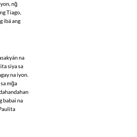
yon, ng̃
áng Tiago,
g ibá ang
sasakyán na
ta siya sa
agay na iyon.
 sa mg̃a
t dahandahan
ng babai na
Paulita