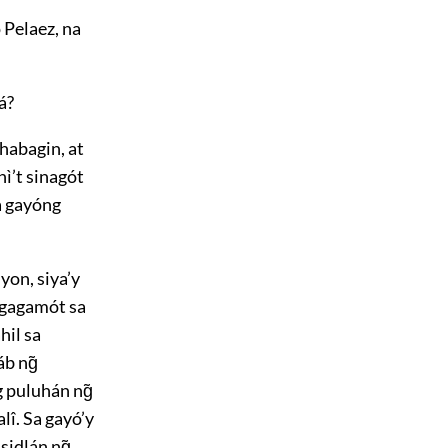
 Pelaez, na
á?
habagin, at
nì’t sinagót
a gayóng
yon, siya’y
gagamót sa
hil sa
b ng̃
 puluhán ng̃
lî. Sa gayó’y
sidlán ng̃