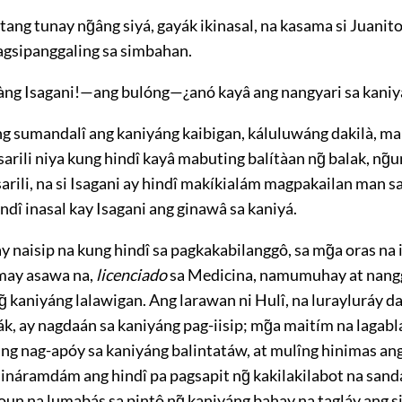
ang tunay ng̃âng siyá, gayák ikinasal, na kasama si Juanito
agsipanggaling sa simbahan.
g Isagani!—ang bulóng—¿anó kayâ ang nangyari sa kaniy
áng sumandalî ang kaniyáng kaibigan, káluluwáng dakilà, ma
sarili niya kung hindî kayâ mabuting balítàan ng̃ balak, ng̃u
sarili, na si Isagani ay hindî makíkialám magpakailan man s
indî inasal kay Isagani ang ginawâ sa kaniyá.
 naisip na kung hindî sa pagkakabilanggô, sa mg̃a oras na i
 may asawa na,
licenciado
sa Medicina, namumuhay at nang
g̃ kaniyáng lalawigan. Ang larawan ni Hulî, na lurayluráy da
, ay nagdaán sa kaniyáng pag-iisip; mg̃a maitím na lagablá
ng nag-apóy sa kaniyáng balintatáw, at mulîng hinimas ang
ináramdám ang hindî pa pagsapit ng̃ kakilakilabot na sanda
oun na lumabás sa pintô ng̃ kaniyáng bahay na tagláy ang si