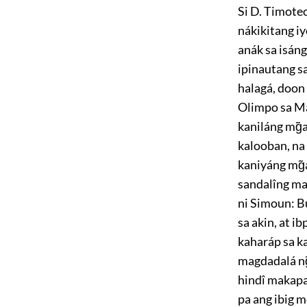
Si
D.
Timoteo 
nákikitang iy
anák sa isán
ipinautang sa
halagá, doon 
Olimpo sa Ma
kaniláng mg̃
kalooban, na
kaniyáng mg̃
sandalîng ma
ni Simoun: B
sa akin, at
ibp
kaharáp sa ka
magdadalá ng̃
hindî makapa
pa ang
ibig m