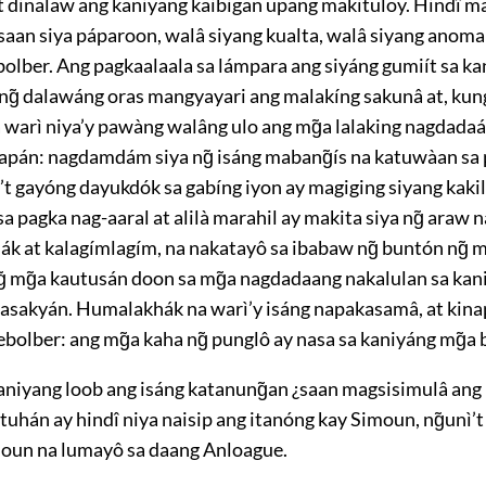
t dinalaw ang kaniyang kaibigan upang makituloy. Hindî m
saan siya páparoon, walâ siyang kualta, walâ siyang anoman
bolber. Ang pagkaalaala sa lámpara ang siyáng gumiít sa ka
b ng̃ dalawáng oras mangyayari ang malakíng sakunâ at, ku
a warì niya’y pawàng walâng ulo ang mg̃a lalaking nagdadaá
apán: nagdamdám siya ng̃ isáng mabang̃ís na katuwàan sa 
hì’t gayóng dayukdók sa gabíng iyon ay magiging siyang kakil
 sa pagka nag-aaral at alilà marahil ay makita siya ng̃ araw n
ák at kalagímlagím, na nakatayô sa ibabaw ng̃ buntón ng̃ m
g̃ mg̃a kautusán doon sa mg̃a nagdadaang nakalulan sa kan
asakyán. Humalakhák na warì’y isáng napakasamâ, at kina
ebolber: ang mg̃a kaha ng̃ punglô ay nasa sa kaniyáng mg̃a 
niyang loob ang isáng katanung̃an ¿saan magsisimulâ ang
tuhán ay hindî niya naisip ang itanóng kay Simoun, ng̃unì’t
moun na lumayô sa daang Anloague.