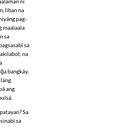
aalaman ni
, liban na
niyáng pag-
ng maalaala
n sa
pagsasabi sa
akilabot, na
a
g̃a bangkáy,
iláng
pâ ang
bulsá.
 patayan? Sa
 sinabi sa