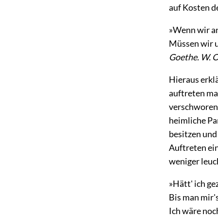
auf Kosten de
»Wenn wir an
Müssen wir u
Goethe. W. O
Hieraus erklä
auftreten ma
verschworen i
heimliche Par
besitzen und
Auftreten ei
weniger leuc
»Hätt' ich g
Bis man mir'
Ich wäre noch