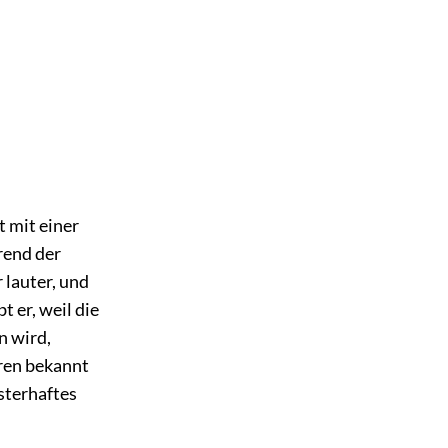
t mit einer
rend der
 lauter, und
t er, weil die
n wird,
eren bekannt
sterhaftes