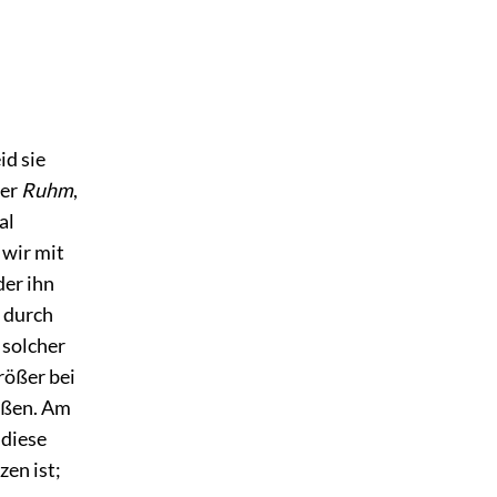
id sie
der
Ruhm
,
al
 wir mit
der ihn
s durch
 solcher
rößer bei
ißen. Am
 diese
zen ist;