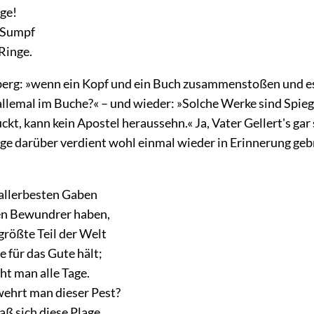
nge!
 Sumpf
Ringe.
erg: »wenn ein Kopf und ein Buch zusammenstoßen und es 
 allemal im Buche?« – und wieder: »Solche Werke sind Spieg
ckt, kann kein Apostel heraussehn.« Ja, Vater Gellert's ga
ge darüber verdient wohl einmal wieder in Erinnerung geb
 allerbesten Gaben
en Bewundrer haben,
größte Teil der Welt
 für das Gute hält;
ht man alle Tage.
wehrt man dieser Pest?
daß sich diese Plage