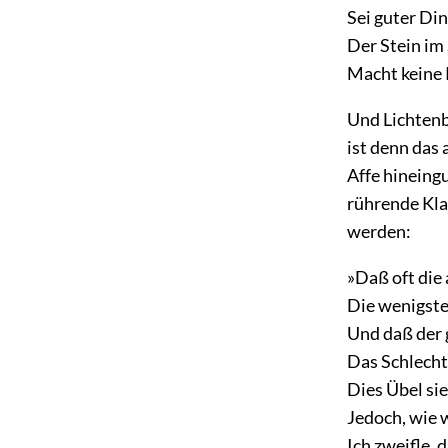
Sei guter Di
Der Stein im
Macht keine 
Und Lichtenb
ist denn das
Affe hineingu
rührende Kla
werden:
»Daß oft die
Die wenigst
Und daß der 
Das Schlechte
Dies Übel sie
Jedoch, wie 
Ich zweifle, 