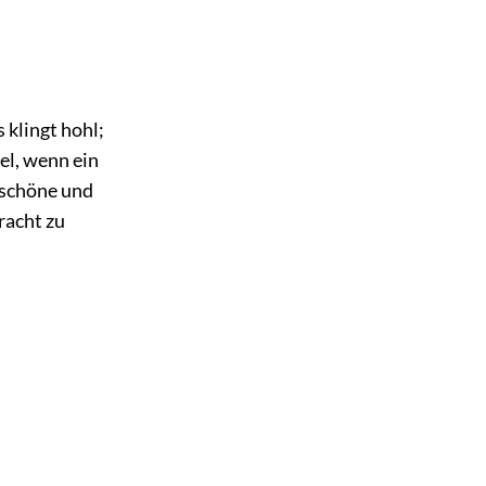
klingt hohl;
el, wenn ein
r schöne und
racht zu