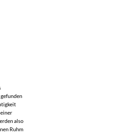
s
s gefunden
htigkeit
 einer
werden also
einen Ruhm