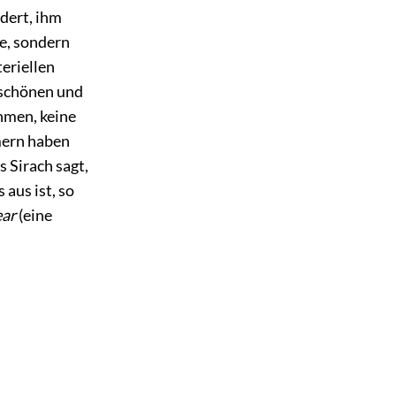
udert, ihm
fe, sondern
teriellen
 schönen und
hmen, keine
mmern haben
s Sirach sagt,
aus ist, so
ear
(eine