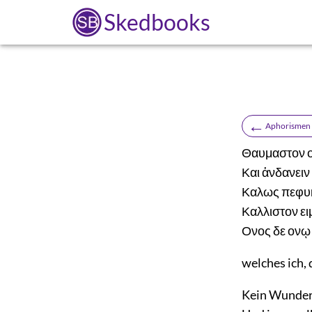
Skedbooks
←
Aphorismen 
Θαυμαστον ου
Και ἁνδανειν 
Καλως πεφυκε
Καλλιστον ειμ
Ονος δε ονῳ κ
welches ich, 
Kein Wunder i