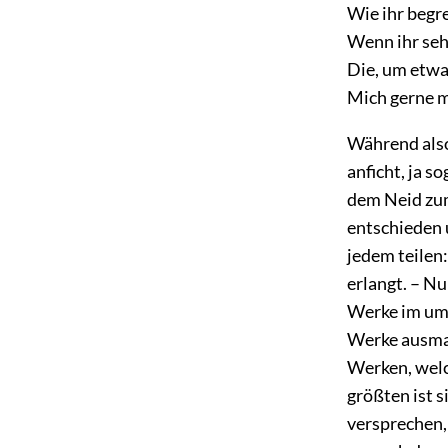
Wie ihr begre
Wenn ihr seht
Die, um etwa
Mich gerne m
Während als
anficht, ja s
dem Neid zum
entschieden 
jedem teilen
erlangt. – N
Werke im umg
Werke ausmac
Werken, welc
größten ist 
versprechen,