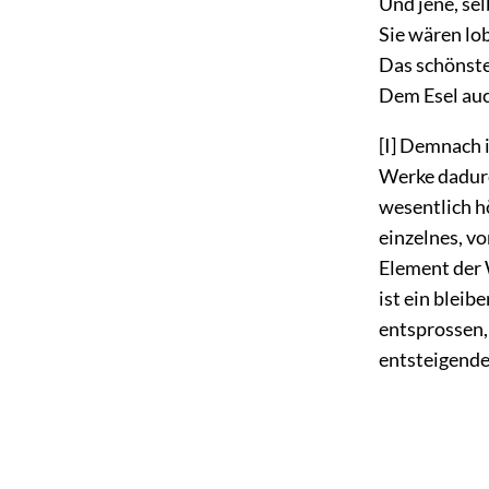
Und jene, sel
Sie wären lo
Das schönste
Dem Esel auc
[I]
Demnach is
Werke dadurc
wesentlich hö
einzelnes, v
Element der 
ist ein bleib
entsprossen, 
entsteigende