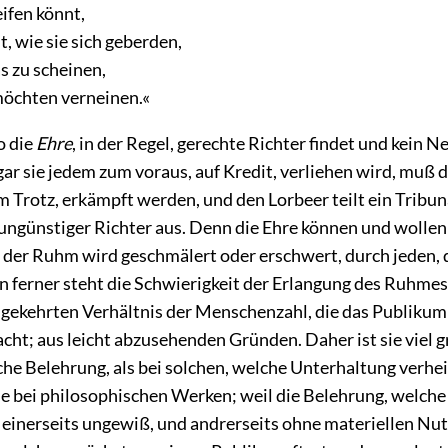
ifen könnt,
, wie sie sich geberden,
s zu scheinen,
öchten verneinen.«
o die
Ehre
, in der Regel, gerechte Richter findet und kein Ne
ogar sie jedem zum voraus, auf Kredit, verliehen wird, muß 
 Trotz, erkämpft werden, und den Lorbeer teilt ein Tribun
ungünstiger Richter aus. Denn die Ehre können und wollen
: der Ruhm wird geschmälert oder erschwert, durch jeden, 
un ferner steht die Schwierigkeit der Erlangung des Ruhme
ekehrten Verhältnis der Menschenzahl, die das Publikum
ht; aus leicht abzusehenden Gründen. Daher ist sie viel g
he Belehrung, als bei solchen, welche Unterhaltung verhe
sie bei philosophischen Werken; weil die Belehrung, welche
 einerseits ungewiß, und andrerseits ohne materiellen Nut