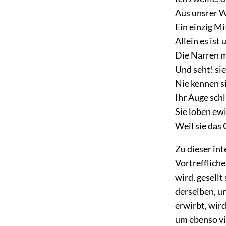
Aus unsrer W
Ein einzig Mi
Allein es ist
Die Narren 
Und seht! s
Nie kennen s
Ihr Auge schl
Sie loben ew
Weil sie das 
Zu dieser in
Vortreffliche
wird, gesellt
derselben, u
erwirbt, wird
um ebenso vi