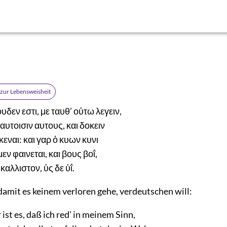
zur Lebensweisheit
δεν εστι, με ταυθ’ οὑτω λεγειν,
αυτοισιν αυτους, και δοκειν
ναι: και γαρ ὁ κυων κυνι
εν φαινεται, και βους βοΐ,
αλλιστον, ὑς δε ὑΐ.
damit es keinem verloren gehe, verdeutschen will:
st es, daß ich red' in meinem Sinn,