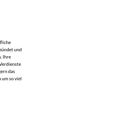
fliche
rbündet und
. Ihre
 Verdienste
gern das
 um so viel