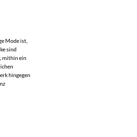
e Mode ist,
ke sind
, mithin ein
lichen
Werk hingegen
enz