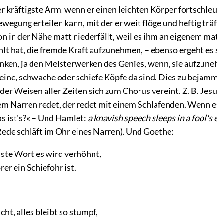
r kräftigste Arm, wenn er einen leichten Körper fortschle
wegung erteilen kann, mit der er weit flöge und heftig trä
n in der Nähe matt niederfällt, weil es ihm an eigenem ma
hlt hat, die fremde Kraft aufzunehmen, – ebenso ergeht es
ken, ja den Meisterwerken des Genies, wenn, sie aufzune
kleine, schwache oder schiefe Köpfe da sind. Dies zu beja
er Weisen aller Zeiten sich zum Chorus vereint. Z. B. Jesu
em Narren redet, der redet mit einem Schlafenden. Wenn es 
as ist's?« – Und Hamlet:
a knavish speech sleeps in a fool's 
Rede schläft im Ohr eines Narren). Und Goethe:
hste Wort es wird verhöhnt,
er ein Schiefohr ist.
cht, alles bleibt so stumpf,