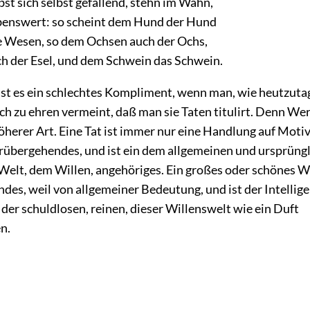
bst sich selbst gefallend, stehn im Wahn,
benswert: so scheint dem Hund der Hund
 Wesen, so dem Ochsen auch der Ochs,
h der Esel, und dem Schwein das Schwein.
t es ein schlechtes Kompliment, wenn man, wie heutzutag
h zu ehren vermeint, daß man sie Taten titulirt. Denn Wer
herer Art. Eine Tat ist immer nur eine Handlung auf Motiv
orübergehendes, und ist ein dem allgemeinen und ursprüng
Welt, dem Willen, angehöriges. Ein großes oder schönes 
endes, weil von allgemeiner Bedeutung, und ist der Intellig
der schuldlosen, reinen, dieser Willenswelt wie ein Duft
n.