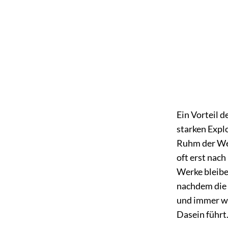
Ein Vorteil d
starken Explo
Ruhm der Wer
oft erst nach
Werke bleibe
nachdem die 
und immer wen
Dasein führt