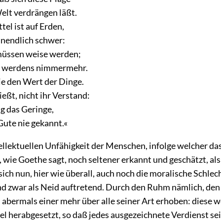
elt verdrängen läßt.
ttel ist auf Erden,
 unendlich schwer:
müssen weise werden;
ie werdens nimmermehr.
ie den Wert der Dinge.
ießt, nicht ihr Verstand:
ig das Geringe,
Gute nie gekannt.«
tellektuellen Unfähigkeit der Menschen, infolge welcher da
, wie Goethe sagt, noch seltener erkannt und geschätzt, al
 sich nun, hier wie überall, auch noch die moralische Schlec
nd zwar als Neid auftretend. Durch den Ruhm nämlich, den
 abermals einer mehr über alle seiner Art erhoben: diese 
el herabgesetzt, so daß jedes ausgezeichnete Verdienst s