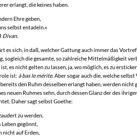
rer erlangt, die keines haben.
dern Ehre geben,
ns selbst entadeln.«
. Divan.
rt es sich, in daß, welcher Gattung auch immer das Vortref
g, sogleich die gesamte, so zahlreiche Mittelmäßigkeit ve
st, es nicht gelten zu lassen, ja, wo möglich, es zu ersticken
ole ist:
à bas le mérite
. Aber sogar auch die, welche selbst
 bereits den Ruhm desselben erlangt haben, werden nicht 
nes neuen Ruhmes sehn, durch dessen Glanz der des ihrigen
htet. Daher sagt selbst Goethe:
ezaudert zu werden,
s Leben gegönnt,
 nicht auf Erden,