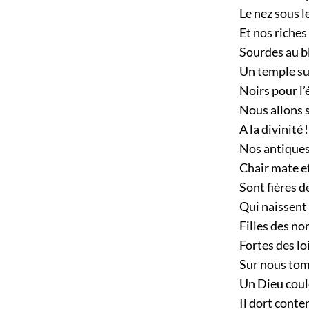
Le nez sous 
Et nos riches
Sourdes au b
Un temple su
Noirs pour l’
Nous allons s
A la divinité !
Nos antiques
Chair mate e
Sont fières d
Qui naissent 
Filles des no
Fortes des loi
Sur nous tom
Un Dieu coul
Il dort conten