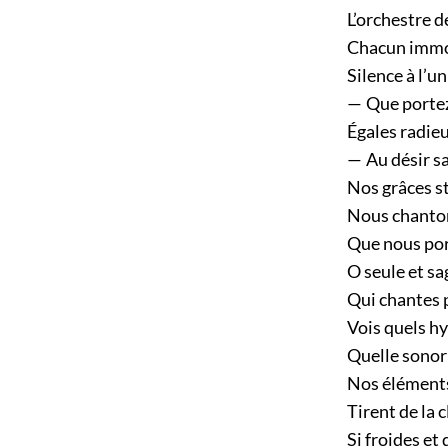
L’orchestre d
Chacun immo
Silence à l’u
— Que portez
Égales radieu
— Au désir s
Nos grâces s
Nous chantons
Que nous port
O seule et sa
Qui chantes p
Vois quels h
Quelle sonor
Nos élément
Tirent de la c
Si froides et