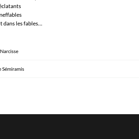
éclatants
ineffables
 dans les fables…
Narcisse
e Sémiramis