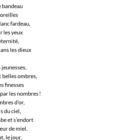
le bandeau
 oreilles
lanc fardeau,
r les yeux
éternité,
ans les dieux
 jeunesses,
t belles ombres,
es finesses
par les nombres !
mbres d’or,
s du ciel,
be et s’endort
eur de miel.
t, le jour,