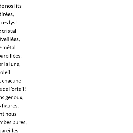
e nos lits
tirées,
ces lys !
 cristal
veillées,
e métal
areillées.
r la lune,
oleil,
t chacune
e l’orteil !
ns genoux,
 figures,
ant nous
ambes pures,
areilles,