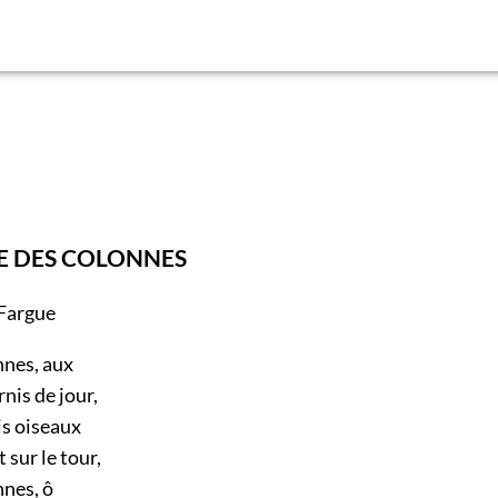
E DES COLONNES
Fargue
nes, aux
nis de jour,
is oiseaux
sur le tour,
nes, ô