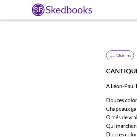
Skedbooks
←
Charmes
CANTIQU
A Léon-Paul 
Douces colon
Chapeaux gar
Ornés de vra
Qui marchent 
Douces colon