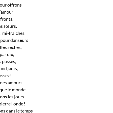
our offrons
d’amour
 fronts.
es sœurs,
 mi-fraîches,
 pour danseurs
lles sèches,
 par dix,
s passés,
ond jadis,
assez !
mes amours
 que le monde
ons les jours
erre l’onde !
ns dans le temps