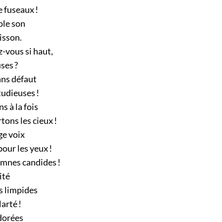
e fuseaux !
le son
nisson.
-vous si haut,
ses ?
ans défaut
tudieuses !
 à la fois
ons les cieux !
ge voix
our les yeux !
ymnes candides !
ité
s limpides
larté !
 dorées