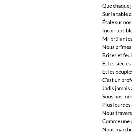
Que chaque j
Sur la table 
Étale sur nos
Incorruptibl
Mi-brûlantes,
Nous prîmes
Brises et feui
Et les siècles
Et les peuple
C’est un prof
Jadis jamais 
Sous nos mê
Plus lourdes
Nous travers
Comme une pi
Nous marcho