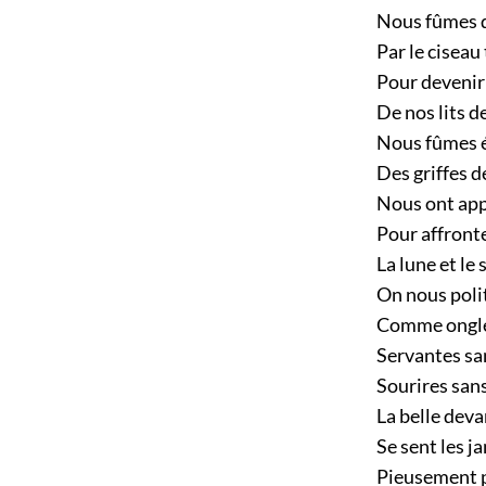
Nous fûmes d
Par le ciseau 
Pour devenir 
De nos lits de
Nous fûmes é
Des griffes d
Nous ont app
Pour affronte
La lune et le s
On nous poli
Comme ongle d
Servantes sa
Sourires sans
La belle dev
Se sent les j
Pieusement p