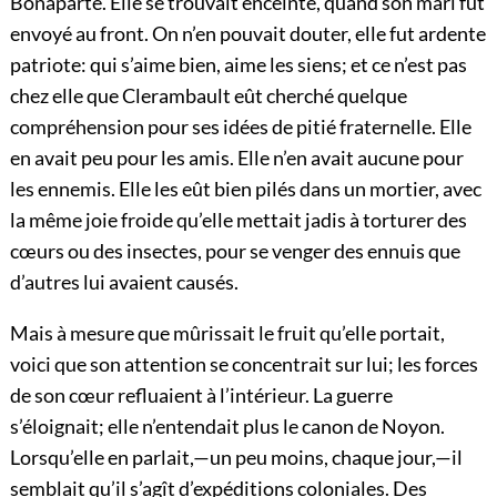
Bonaparte. Elle se trouvait enceinte, quand son mari fut
envoyé au front. On n’en pouvait douter, elle fut ardente
patriote: qui s’aime bien, aime les siens; et ce n’est pas
chez elle que Clerambault eût cherché quelque
compréhension pour ses idées de pitié fraternelle. Elle
en avait peu pour les amis. Elle n’en avait aucune pour
les ennemis. Elle les eût
bien pilés dans un mortier, avec
la même joie froide qu’elle mettait jadis à torturer des
cœurs ou des insectes, pour se venger des ennuis que
d’autres lui avaient causés.
Mais à mesure que mûrissait le fruit qu’elle portait,
voici que son attention se concentrait sur lui; les forces
de son cœur refluaient à l’intérieur. La guerre
s’éloignait; elle n’entendait plus le canon de Noyon.
Lorsqu’elle en parlait,—un peu moins, chaque jour,—il
semblait qu’il s’agît d’expéditions coloniales. Des