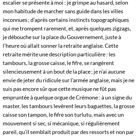
escalier se présente à moi : je grimpe au hasard, selon
mon habitude de marcher sans guide dans les villes
inconnues ; d’après certains instincts topographiques
qui me trompent rarement, et, après quelques zigzags,
je débouche sur la place du Gouvernement, juste à
l’heure où allait sonner la retraite anglaise. Cette
retraite mérite une description particulière : les
tambours, la grosse caisse, le fifre, se rangèrent
silencieusement à un bout de la place ; je n’ai aucune
envie de jeter du ridicule sur l’armée anglaise, mais je ne
suis pas encore sûr que cette musique ne fût pas
empruntée à quelque orgue de Crémone : à un signe du
master
, les tambours levèrent leurs baguettes, la grosse
caisse son tampon, le fifre son turlutu, mais avec un
mouvement si sec, si mécanique, si régulièrement
pareil, qu’il semblait produit par des ressorts et non par