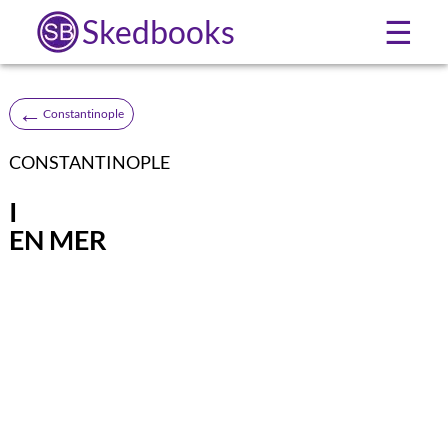
Skedbooks
☰
←
Constantinople
CONSTANTINOPLE
I
EN MER