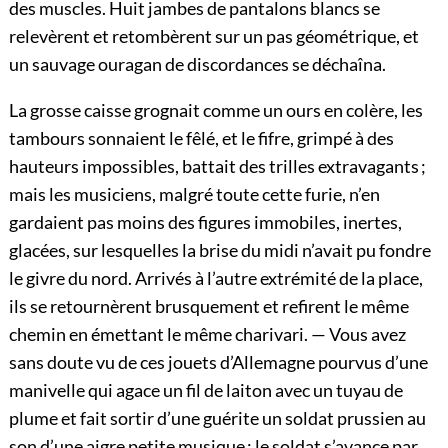
des muscles. Huit jambes de pantalons blancs se
relevèrent et retombèrent sur un pas géométrique, et
un sauvage ouragan de discordances se déchaîna.
La grosse caisse grognait comme un ours en colère, les
tambours sonnaient le fêlé, et le fifre, grimpé à des
hauteurs impossibles, battait des trilles extravagants ;
mais les musiciens, malgré toute cette furie, n’en
gardaient pas moins des figures immobiles, inertes,
glacées, sur lesquelles la brise du midi n’avait pu fondre
le givre du nord. Arrivés à l’autre extrémité de la place,
ils se retournèrent brusquement et refirent le même
chemin en émettant le même charivari. — Vous avez
sans doute vu de ces jouets d’Allemagne pourvus d’une
manivelle qui agace un fil de laiton avec un tuyau de
plume et fait sortir d’une guérite un soldat prussien au
son d’une aigre petite musique ; le soldat s’avance par