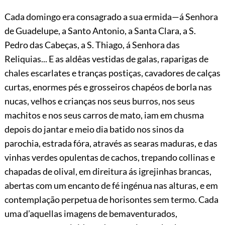
Cada domingo era consagrado a sua ermida—á Senhora
de Guadelupe, a Santo Antonio, a Santa Clara, a S.
Pedro das Cabeças, a S. Thiago, á Senhora das
Reliquias... E as aldêas vestidas de galas, raparigas de
chales escarlates e tranças postiças, cavadores de calças
curtas, enormes pés e grosseiros chapéos de borla nas
nucas, velhos e
crianças nos seus burros, nos seus
machitos e nos seus carros de mato, iam em chusma
depois do jantar e meio dia batido nos sinos da
parochia, estrada fóra, através as searas maduras, e das
vinhas verdes opulentas de cachos, trepando collinas e
chapadas de olival, em direitura ás igrejinhas brancas,
abertas com um encanto de fé ingénua nas alturas, e em
contemplação perpetua de horisontes sem termo. Cada
uma d’aquellas imagens de bemaventurados,