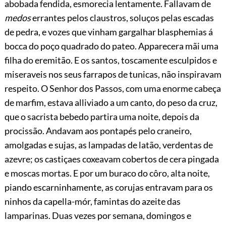
abobada fendida, esmorecia lentamente. Fallavam de
medos
errantes pelos claustros, soluços pelas escadas
de pedra, e vozes que vinham gargalhar blasphemias á
bocca do poço quadrado do pateo. Apparecera mãi uma
filha do eremitão. E os santos, toscamente esculpidos e
miseraveis nos seus farrapos de tunicas, não inspiravam
respeito. O Senhor dos Passos, com uma enorme cabeça
de marfim, estava alliviado a um canto, do peso da cruz,
que o sacrista bebedo partira uma noite, depois da
procissão. Andavam aos pontapés pelo craneiro,
amolgadas e sujas, as lampadas de latão, verdentas de
azevre; os castiçaes coxeavam cobertos de cera pingada
e moscas mortas. E por um buraco do côro, alta noite,
piando escarninhamente, as corujas entravam para os
ninhos da capella-mór, famintas do azeite das
lamparinas. Duas vezes por semana, domingos e