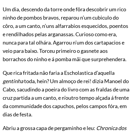
Um dia, descendo da torre onde fôra descobrir um rico
ninho de pombos bravos, reparou n’um cubiculo do
côro, a um canto, n’uns alfarrabios esquecidos, poentos
e rendilhados pelas arganassas. Curioso como era,
nunca para tal olhára. Agarrou n’um dos cartapacios e
veio para baixo. Torceu primeiro o gasnete aos
borrachos do ninho e á pomba mãi que surprehendera.
Que rica fritada não faria a Escholastica d’aquella
gentinha
toda, hein? Um almoço de rei! dizia Manoel do
Cabo, sacudindo a poeira do livro com as fraldas de uma
cruz partida a um canto, e n’outro tempo alçada á frente
da communidade dos capuchos, pelos campos fóra, em
dias de festa.
Abriu a grossa capa de pergaminho e leu:
Chronica dos