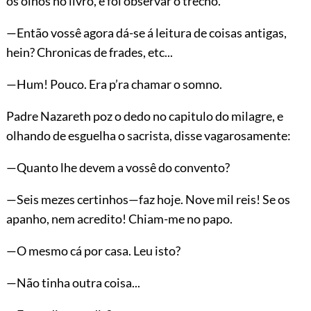
os olhos no livro, e foi observar o trecho.
—Então vossê agora dá-se á leitura de coisas antigas,
hein? Chronicas de frades, etc...
—Hum! Pouco. Era p’ra chamar o somno.
Padre Nazareth poz o dedo no capitulo do milagre, e
olhando de esguelha o sacrista, disse vagarosamente:
—Quanto lhe devem a vossê do convento?
—Seis mezes certinhos—faz hoje. Nove mil reis! Se os
apanho, nem acredito! Chiam-me no papo.
—O mesmo cá por casa. Leu isto?
—Não tinha outra coisa...