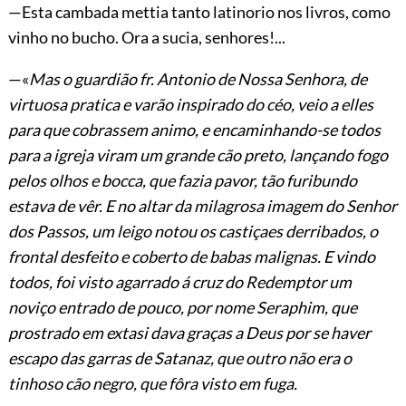
—Esta cambada mettia tanto latinorio nos livros, como
vinho no bucho. Ora a sucia, senhores!...
—«
Mas o guardião fr. Antonio de Nossa Senhora, de
virtuosa pratica e varão inspirado do céo, veio a elles
para que cobrassem animo, e encaminhando-se todos
para a igreja viram um grande cão preto, lançando fogo
pelos olhos e bocca, que fazia pavor, tão furibundo
estava de vêr. E no altar da milagrosa imagem do Senhor
dos Passos, um leigo notou os castiçaes derribados, o
frontal desfeito e
coberto de babas malignas. E vindo
todos, foi visto agarrado á cruz do Redemptor um
noviço entrado de pouco, por nome Seraphim, que
prostrado em extasi dava graças a Deus por se haver
escapo das garras de Satanaz, que outro não era o
tinhoso cão negro, que fôra visto em fuga.