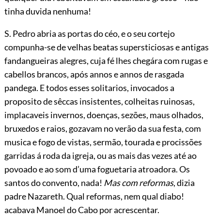
tinha duvida nenhuma!
S. Pedro abria as portas do céo, e o seu cortejo
compunha-se de velhas beatas supersticiosas e antigas
fandangueiras alegres, cuja fé lhes chegára com rugas e
cabellos brancos, após annos e annos de rasgada
pandega. E todos esses solitarios, invocados a
proposito de sêccas insistentes, colheitas ruinosas,
implacaveis invernos, doenças, sezões, maus olhados,
bruxedos e raios, gozavam no verão da sua festa, com
musica e fogo de vistas, sermão, tourada e procissões
garridas á roda da igreja, ou as mais das vezes até ao
povoado e ao som d’uma foguetaria atroadora. Os
santos do convento, nada!
Mas com reformas
, dizia
padre Nazareth. Qual reformas, nem qual diabo!
acabava Manoel do Cabo por acrescentar.