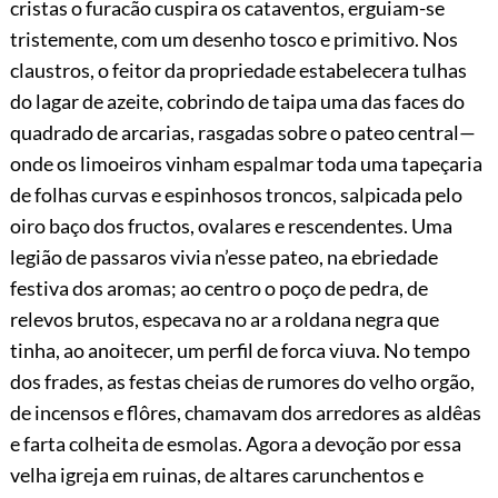
cristas o furacão cuspira os cataventos, erguiam-se
tristemente, com um desenho tosco e primitivo. Nos
claustros, o feitor da propriedade estabelecera tulhas
do lagar de azeite, cobrindo de taipa uma das faces do
quadrado de arcarias, rasgadas sobre o pateo central—
onde os limoeiros vinham espalmar toda uma tapeçaria
de folhas curvas e espinhosos troncos, salpicada pelo
oiro baço dos fructos, ovalares e rescendentes. Uma
legião de passaros vivia n’esse pateo, na ebriedade
festiva dos aromas; ao centro o poço de pedra, de
relevos brutos, especava no ar a roldana negra que
tinha, ao anoitecer, um perfil de forca viuva. No tempo
dos frades, as festas cheias de rumores do velho orgão,
de incensos e flôres, chamavam dos arredores as aldêas
e farta colheita
de esmolas. Agora a devoção por essa
velha igreja em ruinas, de altares carunchentos e