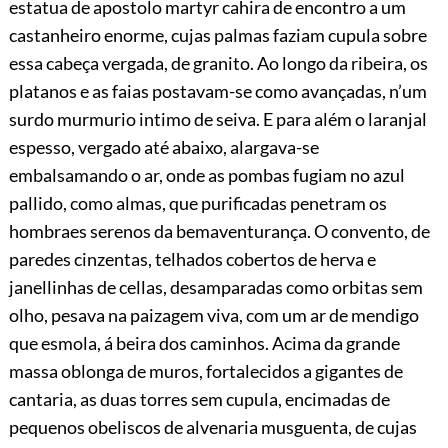
estatua de apostolo martyr cahira de encontro a um
castanheiro enorme, cujas palmas faziam cupula sobre
essa cabeça vergada,
de granito. Ao longo da ribeira, os
platanos e as faias postavam-se como avançadas, n’um
surdo murmurio intimo de seiva. E para além o laranjal
espesso, vergado até abaixo, alargava-se
embalsamando o ar, onde as pombas fugiam no azul
pallido, como almas, que purificadas penetram os
hombraes serenos da bemaventurança. O convento, de
paredes cinzentas, telhados cobertos de herva e
janellinhas de cellas, desamparadas como orbitas sem
olho, pesava na paizagem viva, com um ar de mendigo
que esmola, á beira dos caminhos. Acima da grande
massa oblonga de muros, fortalecidos a gigantes de
cantaria, as duas torres sem cupula, encimadas de
pequenos obeliscos de alvenaria musguenta, de cujas