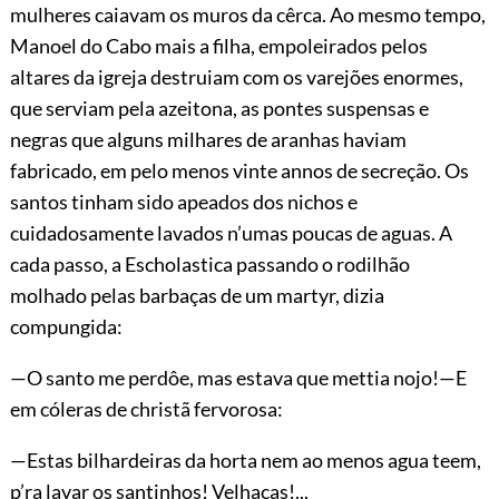
mulheres caiavam os muros da cêrca. Ao mesmo tempo,
Manoel do Cabo mais a filha, empoleirados pelos
altares da igreja destruiam com os varejões enormes,
que serviam pela azeitona, as pontes suspensas e
negras que alguns milhares de aranhas haviam
fabricado, em pelo menos vinte annos de secreção. Os
santos tinham sido apeados dos nichos e
cuidadosamente lavados n’umas poucas de aguas. A
cada passo, a Escholastica passando o rodilhão
molhado pelas barbaças de um martyr, dizia
compungida:
—O santo me perdôe, mas estava que mettia nojo!—E
em cóleras de christã fervorosa:
—Estas bilhardeiras da horta nem ao menos agua teem,
p’ra lavar os santinhos! Velhacas!...