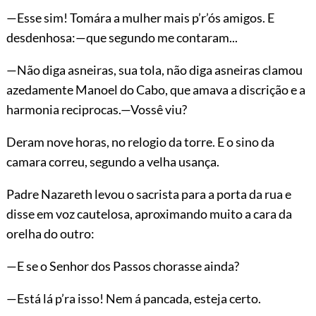
—Esse sim! Tomára a mulher mais p’r’ós amigos. E
desdenhosa:—que segundo me contaram...
—Não diga asneiras, sua tola, não diga asneiras clamou
azedamente Manoel do Cabo, que amava a discrição e a
harmonia reciprocas.—Vossê viu?
Deram nove horas, no relogio da torre. E o sino da
camara correu, segundo a velha usança.
Padre Nazareth levou o sacrista para a porta da rua e
disse em voz cautelosa, aproximando muito a cara da
orelha do outro:
—E se o Senhor dos Passos chorasse ainda?
—Está lá p’ra isso! Nem á pancada, esteja certo.