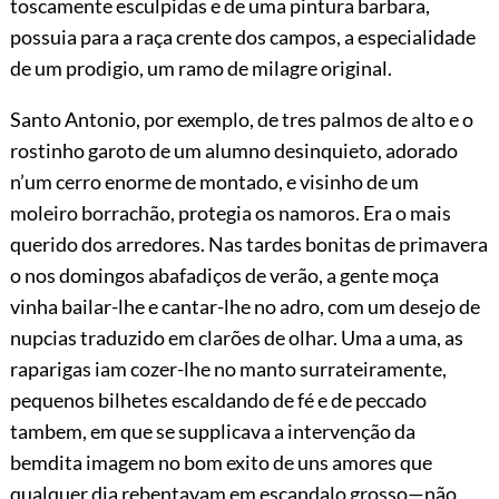
toscamente esculpidas e de uma pintura barbara,
possuia para a raça crente dos campos, a especialidade
de um prodigio, um ramo de milagre original.
Santo Antonio, por exemplo, de tres palmos de alto e o
rostinho garoto de um alumno desinquieto, adorado
n’um cerro enorme de montado, e visinho de um
moleiro borrachão, protegia os namoros. Era o mais
querido dos arredores. Nas tardes bonitas de primavera
o nos domingos abafadiços de verão, a gente moça
vinha bailar-lhe e cantar-lhe no adro, com um desejo de
nupcias traduzido em clarões de olhar. Uma a uma, as
raparigas iam cozer-lhe no manto surrateiramente,
pequenos bilhetes escaldando de fé e de peccado
tambem, em que se supplicava a intervenção da
bemdita imagem no bom exito de uns amores que
qualquer dia rebentavam em escandalo grosso—não