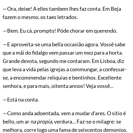
—Ora, deixe! A elles tambem lhes faz conta. Em Beja
fazem o mesmo, os taes letrados.
—Bem. Eu cá, prompto! Póde chorar em querendo.
—E aproveita-se uma bella occasião agora. Vossê sabe
que a mãi do fidalgo vem passar um mez para a horta.
Grande devota, segundo me contaram. Em Lisboa, diz
que leva a vida pelas igrejas a commungar, a confessar-
se, a encommendar reliquias e bentinhos. Excellente
senhora, e para mais, oitenta annos! Veja vossê...
—Está na conta.
—Como anda adoentada, vem a mudar d’ares. O sitio é
bello, um ar
na propia
, verdura... Faz-se o milagre: se
melhora, corre logo uma fama de seiscentos demonios.