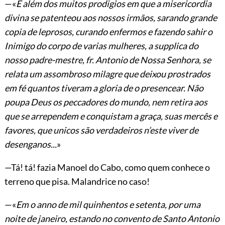
—«
E além dos muitos prodigios em que a misericordia
divina se patenteou aos nossos irmãos, sarando grande
copia de leprosos, curando enfermos e fazendo sahir o
Inimigo do corpo de varias mulheres, a supplica do
nosso padre-mestre, fr. Antonio de Nossa Senhora, se
relata um assombroso milagre que deixou prostrados
em fé quantos tiveram a gloria de o presencear. Não
poupa Deus os peccadores do mundo, nem retira aos
que se arrependem e conquistam a graça, suas mercês e
favores, que unicos são verdadeiros n’este viver de
desenganos...
»
—Tá! tá! fazia Manoel do Cabo, como quem conhece o
terreno que pisa. Malandrice no caso!
—«
Em o anno de mil quinhentos e setenta, por uma
noite de janeiro, estando no convento de Santo Antonio