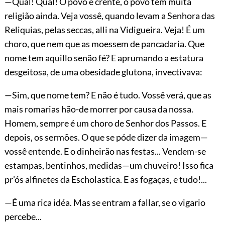
—Qual! Qual! O povo é crente, o povo tem muita
religião ainda. Veja vossê, quando levam a Senhora das
Reliquias, pelas seccas, alli na Vidigueira. Veja! É um
choro, que nem que as moessem de pancadaria. Que
nome tem aquillo senão fé? E aprumando a estatura
desgeitosa, de uma obesidade glutona, invectivava:
—Sim, que nome tem? E não é tudo. Vossê verá, que as
mais romarias hão-de morrer por causa da nossa.
Homem, sempre é um choro de Senhor dos Passos. E
depois, os sermões. O que se póde dizer da imagem—
vossê entende. E o dinheirão nas festas... Vendem-se
estampas, bentinhos, medidas—um chuveiro! Isso fica
pr’ós alfinetes da Escholastica. E as fogaças, e tudo!...
—É uma rica idéa. Mas se entram a fallar, se o vigario
percebe...