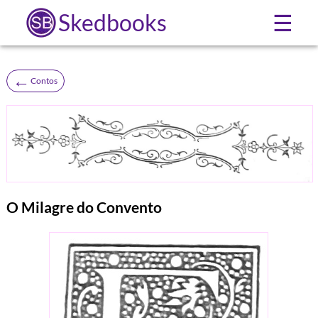
Skedbooks
☰
←
Contos
O Milagre do Convento