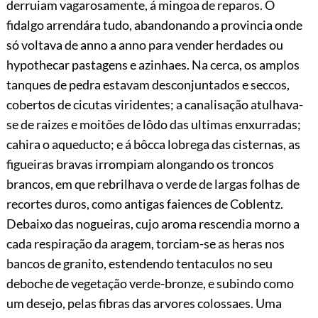
derruiam vagarosamente, á mingoa de reparos. O
fidalgo arrendára tudo, abandonando a provincia onde
só voltava de anno a anno para vender herdades ou
hypothecar pastagens e azinhaes. Na cerca, os amplos
tanques de pedra estavam desconjuntados e seccos,
cobertos de cicutas viridentes; a canalisação atulhava-
se de raizes e moitões de lôdo das ultimas enxurradas;
cahira o aqueducto; e á bôcca lobrega das cisternas, as
figueiras bravas irrompiam alongando os troncos
brancos, em que rebrilhava o verde de largas folhas de
recortes duros, como antigas faiences de Coblentz.
Debaixo das nogueiras, cujo aroma rescendia morno a
cada respiração da aragem, torciam-se as heras nos
bancos de granito, estendendo tentaculos no seu
deboche de vegetação verde-bronze, e subindo como
um desejo, pelas fibras das arvores colossaes. Uma