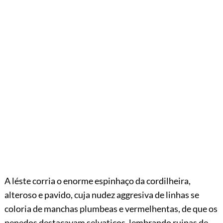
A léste corria o enorme espinhaço da cordilheira,
alteroso e pavido, cuja nudez aggresiva de linhas se
coloria de manchas plumbeas e vermelhentas, de que os
penedos destacavam selvaticos, lembrando ruinas de