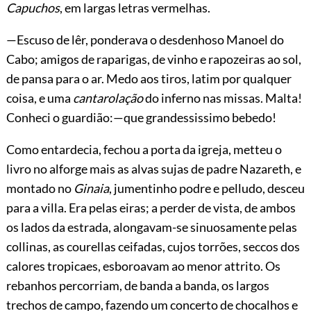
Capuchos
, em largas letras vermelhas.
—Escuso de lêr, ponderava o desdenhoso Manoel do
Cabo; amigos de raparigas, de vinho e rapozeiras ao sol,
de pansa para o ar. Medo aos tiros, latim por qualquer
coisa, e uma
cantarolação
do inferno nas missas. Malta!
Conheci o guardião:—que grandessissimo bebedo!
Como entardecia, fechou a porta da igreja, metteu o
livro no alforge mais as alvas sujas de padre Nazareth, e
montado no
Ginaia
, jumentinho podre e pelludo, desceu
para a villa. Era pelas eiras; a perder de vista, de ambos
os lados da estrada, alongavam-se sinuosamente pelas
collinas, as courellas ceifadas, cujos torrões, seccos dos
calores tropicaes, esboroavam ao menor attrito. Os
rebanhos percorriam, de banda a banda, os largos
trechos de campo, fazendo um concerto de chocalhos e