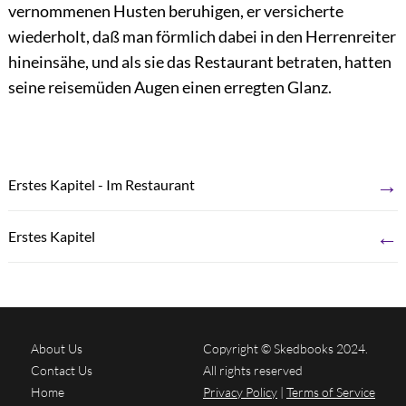
vernommenen Husten beruhigen, er versicherte
wiederholt, daß man förmlich dabei in den Herrenreiter
hineinsähe, und als sie das Restaurant betraten, hatten
seine reisemüden Augen einen erregten Glanz.
→
Erstes Kapitel - Im Restaurant
←
Erstes Kapitel
About Us
Copyright © Skedbooks 2024.
Contact Us
All rights reserved
Home
Privacy Policy
|
Terms of Service