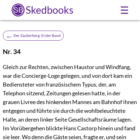
Skedbooks
☰
←
Der Zauberberg. Erster Band
Nr. 34
Gleich zur Rechten, zwischen Haustor und Windfang,
war die Concierge-Loge gelegen, und von dort kam ein
Bediensteter von französischem Typus, der, am
Telephon sitzend, Zeitungen gelesen hatte, in der
grauen Livree des hinkenden Mannes am Bahnhof ihnen
entgegen und führte sie durch die wohlbeleuchtete
Halle, an deren linker Seite Gesellschaftsräume lagen.
Im Vorübergehen blickte Hans Castorp hinein und fand
sie leer. Wo denn die Gäste seien, fragte er, und sein