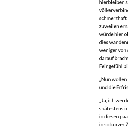
hierbleiben s
völkerverbin
schmerzhaft f
zuweilen erns
würde hier o
dies war den
weniger von 
darauf brach
Feingefühl b
„Nun wollen w
und die Erfr
„Ja, ich werd
spätestens i
in diesen pa
in so kurzer