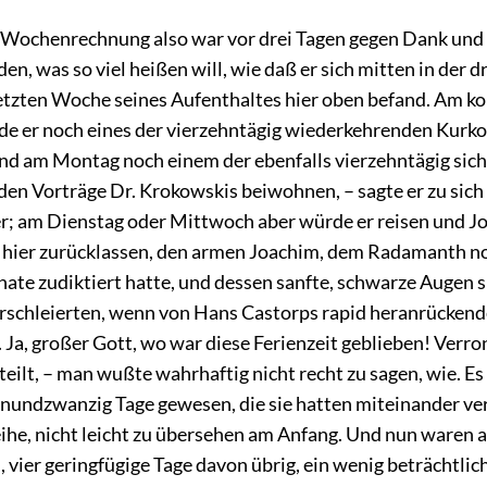
 Wochenrechnung also war vor drei Tagen gegen Dank und
en, was so viel heißen will, wie daß er sich mitten in der d
etzten Woche seines Aufenthaltes hier oben befand. Am
e er noch eines der vierzehntägig wiederkehrenden Kurko
nd am Montag noch einem der ebenfalls vierzehntägig sich
en Vorträge Dr. Krokowskis beiwohnen, – sagte er zu sich 
r; am Dienstag oder Mittwoch aber würde er reisen und J
n hier zurücklassen, den armen Joachim, dem Radamanth n
nate zudiktiert hatte, und dessen sanfte, schwarze Augen 
rschleierten, wenn
von Hans Castorps rapid heranrückend
 Ja, großer Gott, wo war diese Ferienzeit geblieben! Verro
teilt, – man wußte wahrhaftig nicht recht zu sagen, wie. E
einundzwanzig Tage gewesen, die sie hatten miteinander ver
eihe, nicht leicht zu übersehen am Anfang. Und nun waren 
, vier geringfügige Tage davon übrig, ein wenig beträchtlic