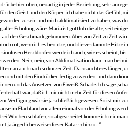
drücke hier oben, neuartig in jeder Beziehung, sehr anrege
ür den Geist und den Körper, ich habe nicht das Gefühl, m
 geworden zu sein und mich akklimatisiert zu haben, was do
aller Erholung wäre. Maria ist gottlob die alte, seit einig
er auf den Geschmack gekommen. Aber von Zeit zu Zeit wi
tuch rot, wenn ich es benutze, und die verdammte Hitze i
sinnlosen Herzklopfen werde ich auch, wie
es scheint, bi
oswerden. Nein, nein, von Akklimatisation kann man bei mir
llte man auch nach so kurzer Zeit. Da brauchte es länger, u
ren und mit den Eindrücken fertig zu werden, und dann kön
nnen und das Ansetzen von Eiweiß. Schade. Ich sage ‚schad
ehlerhaft war, daß ich mir nicht mehr Zeit für diesen Aufe
 zur Verfügung wär sie ja schließlich gewesen. So ist mir zu
Hause im Flachland vor allem einmal von der Erholung wer
rei Wochen schlafen, so abgearbeitet komme ich mir man
 ja ärgerlicherweise dieser Katarrh hinzu ...“