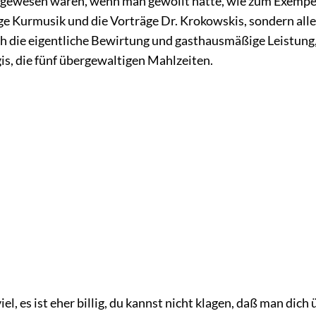
gewesen wären, wenn man gewollt hätte, wie
zum Exempel
ge Kurmusik und die Vorträge Dr. Krokowskis, sondern all
ch die eigentliche Bewirtung und gasthausmäßige Leistung
s, die fünf übergewaltigen Mahlzeiten.
viel, es ist eher billig, du kannst nicht klagen, daß man dich