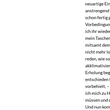
neuartige Ein
anstrengend f
schon fertig
Vorbedingung 
ich ihr wied
mein Taschen
mitsamt dem 
nicht mehr l
reden, wie so
akklimatisie
Erholung begi
entschieden f
vorbehielt, –
ich mich zu 
müssen und d
Und nun kommt