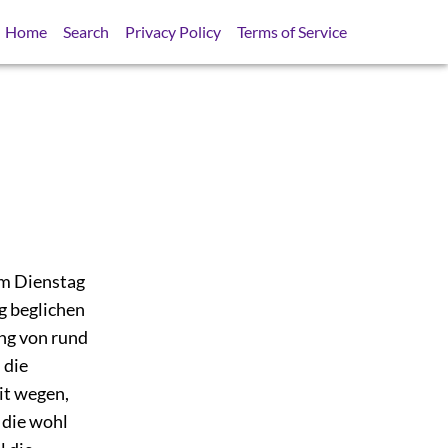
Home
Search
Privacy Policy
Terms of Service
em Dienstag
g beglichen
ung von rund
 die
it wegen,
 die wohl