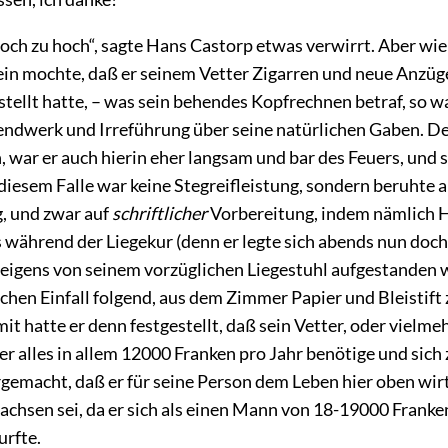
noch zu hoch“, sagte Hans Castorp etwas verwirrt. Aber wie
n mochte, daß er seinem Vetter Zigarren und neue Anzüge
tellt hatte,
– was sein behendes Kopfrechnen betraf, so wa
lendwerk und Irreführung über seine natürlichen Gaben. De
, war er auch hierin eher langsam und bar des Feuers, und 
diesem Falle war keine Stegreifleistung, sondern beruhte a
, und zwar auf
schriftlicher
Vorbereitung, indem nämlich 
 während der Liegekur (denn er legte sich abends nun doch
) eigens von seinem vorzüglichen Liegestuhl aufgestanden w
ichen Einfall folgend, aus dem Zimmer Papier und Bleistif
it hatte er denn festgestellt, daß sein Vetter, oder vielme
er alles in allem 12000 Franken pro Jahr benötige und sic
rgemacht, daß er für seine Person dem Leben hier oben wir
achsen sei, da er sich als einen Mann von 18-19000 Franken
urfte.