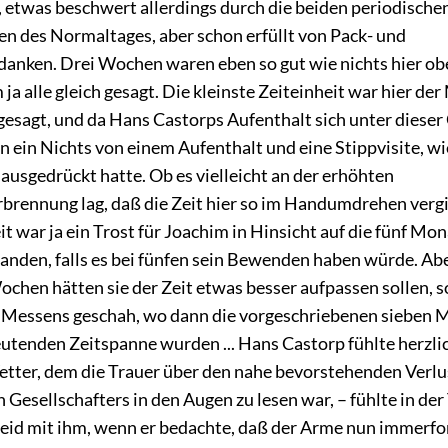
 etwas beschwert allerdings durch die beiden periodische
 des Normaltages, aber schon erfüllt von Pack- und
anken. Drei Wochen waren eben so gut wie nichts hier obe
 ja alle gleich gesagt. Die kleinste Zeiteinheit war hier de
gesagt, und da Hans Castorps Aufenthalt sich unter dieser 
n ein Nichts von einem Aufenthalt und eine Stippvisite, w
ausgedrückt hatte. Ob es vielleicht an der erhöhten
brennung lag, daß die Zeit hier so im Handumdrehen verg
t war ja ein Trost für Joachim in Hinsicht auf die fünf Mon
anden, falls es bei fünfen sein Bewenden haben würde. A
ochen hätten sie der Zeit etwas besser aufpassen sollen, so
Messens geschah, wo dann die vorgeschriebenen sieben 
eutenden Zeitspanne wurden ... Hans Castorp fühlte herzli
etter, dem die Trauer über den nahe bevorstehenden Verlu
Gesellschafters in den Augen zu lesen war, – fühlte in der
leid mit ihm, wenn er bedachte, daß der Arme nun immerfo