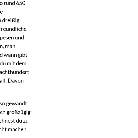
so rund 650
he
 dreißig
 freundliche
Spesen und
en, man
nd wann gibt
 du mit dem
 achthundert
all. Davon
u so gewandt
 ich großzügig
echnest du zu
nicht machen