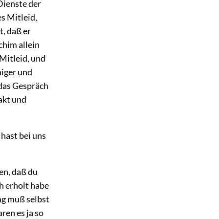
Dienste der
s Mitleid,
t, daß er
chim allein
Mitleid, und
niger und
 das Gespräch
akt und
 hast bei uns
gen, daß du
h erholt habe
ng muß selbst
ren es ja so