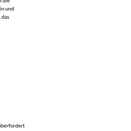
 die
ein und
, das
 überfordert