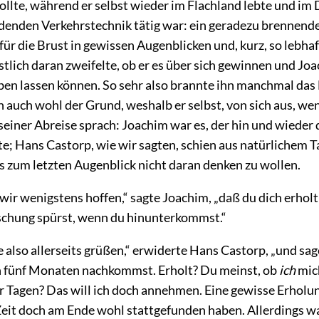
ollte, während er selbst wieder im Flachland lebte
und im 
denden Verkehrstechnik tätig war: ein geradezu brennende
ür die Brust in gewissen Augenblicken und, kurz, so lebhaf
tlich daran zweifelte, ob er es über sich gewinnen und Joa
ben lassen können. So sehr also brannte ihn manchmal das 
n auch wohl der Grund, weshalb er selbst, von sich aus, we
seiner Abreise sprach: Joachim war es, der hin und wieder
te; Hans Castorp, wie wir sagten, schien aus natürlichem T
is zum letzten Augenblick nicht daran denken zu wollen.
ir wenigstens hoffen,“ sagte Joachim, „daß du dich erholt
ischung spürst, wenn du hinunterkommst.“
e also allerseits grüßen,“ erwiderte Hans Castorp, „und sa
n fünf Monaten nachkommst. Erholt? Du meinst, ob
ich
mic
ar Tagen? Das will ich doch annehmen. Eine gewisse Erholu
 Zeit doch am Ende wohl stattgefunden haben. Allerdings wa