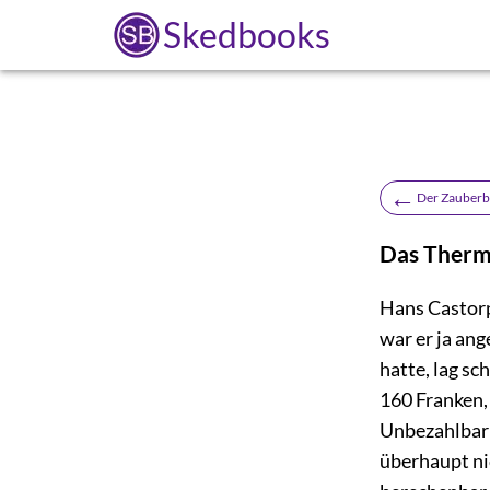
Skedbooks
←
Der Zauberb
Das Ther
Hans Castorp
war er ja an
hatte, lag s
160 Franken,
Unbezahlbark
überhaupt ni