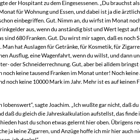
sagte der Hospitant zu dem Eingesessenen. „Du brauchst al
Monat für Wohnung und Essen, und dabei ist ja die ärztlic
chon einbegriffen. Gut. Nimm an, du wirfst im Monat noch
rinkgelder aus, wenn du anständig bist und Wert legst auf
as sind 680 Franken. Gut. Du wirst mir sagen, daß es noch 
t. Man hat Auslagen für Getränke, für Kosmetik, für Zigarr
nen Ausflug, eine Wagenfahrt, wenn du willst, und dann u
ster- oder Schneiderrechnung. Gut, aber bei alldem bringst
n noch keine tausend Franken im Monat unter! Noch keine
nd noch keine 10000 Mark im Jahr. Mehr ist es auf keinen F
 lobenswert“, sagte Joachim. „Ich wußte gar nicht, daß d
nd daß du gleich die Jahreskalkulation aufstellst, das finde
chieden hast du schon etwas gelernt hier oben. Übrigens r
che ja keine Zigarren, und Anzüge hoffe ich mir hier auch 
sen, ich danke!“