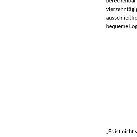
berechenbar 
vierzehntägi
ausschließli
bequeme Logi
„Es ist nicht 