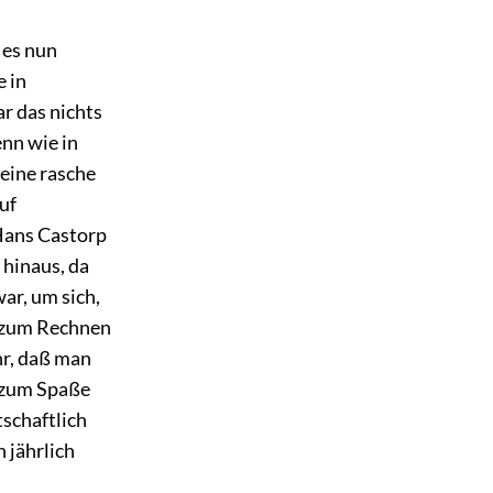
 es nun
 in
r das nichts
nn wie in
seine rasche
uf
Hans Castorp
 hinaus, da
ar, um sich,
t zum Rechnen
hr, daß man
h zum Spaße
tschaftlich
 jährlich