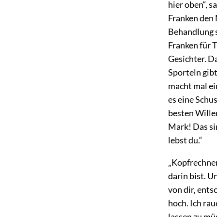
hier oben“, 
Franken den 
Behandlung s
Franken für T
Gesichter. D
Sporteln gib
macht mal ei
es eine Schu
besten Wille
Mark! Das si
lebst du.“
„Kopfrechnen
darin bist. U
von dir, ents
hoch. Ich rau
lassen zu müs