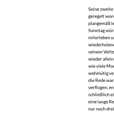
Seine zweite
geregelt word
plangemäß l
Sonntag würd
miterleben u
wiederholend
seinem Vette
wieder allei
wie viele Mo
wehmütig ve
die Rede war.
verflogen, en
schließlich 
eine lange R
nur noch drei