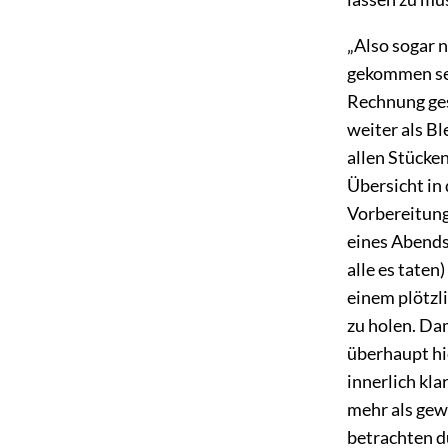
„Also sogar 
gekommen sei
Rechnung ges
weiter als B
allen Stücken
Übersicht in 
Vorbereitung
eines Abends
alle es taten
einem plötzl
zu holen. Dam
überhaupt hi
innerlich kla
mehr als gew
betrachten d