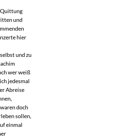
 Quittung
ritten und
 kommenden
nzerte hier
selbst und zu
oachim
och wer weiß
sich jedesmal
er Abreise
nnen,
s waren doch
leben sollen,
auf einmal
her