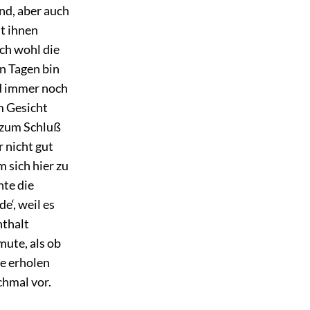
nd, aber auch
it ihnen
ch wohl die
en Tagen bin
rd immer noch
m Gesicht
s zum Schluß
 nicht gut
m sich hier zu
nte die
e‘, weil es
nthalt
mute, als ob
de erholen
chmal vor.