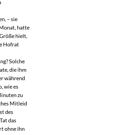
n
n, – sie
r Monat, hatte
Größe hielt,
ie Hofrat
ing? Solche
ate, die ihm
ber während
, wie es
Minuten zu
ches Mitleid
st des
 Tat das
rt ohne ihn