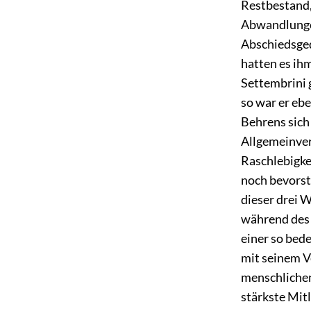
Restbestand,
Abwandlungen
Abschiedsged
hatten es ihm
Settembrini 
so war er ebe
Behrens sich 
Allgemeinver
Raschlebigkei
noch bevorst
dieser drei W
während des 
einer so bed
mit seinem V
menschlichen 
stärkste Mit