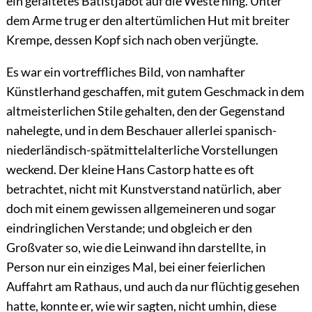
ein gefältetes Batistjabot auf die Weste hing. Unter
dem Arme trug er den altertümlichen Hut mit breiter
Krempe, dessen Kopf sich nach oben verjüngte.
Es war ein vortreffliches Bild, von namhafter
Künstlerhand geschaffen, mit gutem Geschmack in dem
altmeisterlichen Stile gehalten, den der Gegenstand
nahelegte, und in dem Beschauer allerlei spanisch-
niederländisch-spätmittelalterliche Vorstellungen
weckend. Der kleine Hans Castorp hatte es oft
betrachtet, nicht mit Kunstverstand natürlich, aber
doch mit einem gewissen allgemeineren und sogar
eindringlichen Verstande; und obgleich er den
Großvater so, wie die Leinwand ihn darstellte, in
Person nur ein einziges Mal, bei einer feierlichen
Auffahrt am Rathaus, und auch da nur flüchtig gesehen
hatte, konnte er, wie wir sagten, nicht umhin, diese