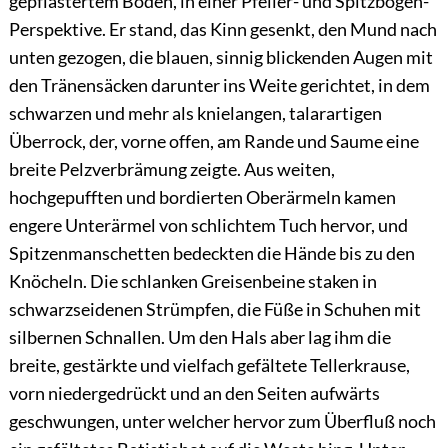
gepflastertem Boden, in einer Pfeiler- und Spitzbogen-
Perspektive. Er stand, das Kinn gesenkt, den Mund nach
unten gezogen, die blauen, sinnig blickenden Augen mit
den Tränensäcken darunter ins Weite gerichtet, in dem
schwarzen und mehr als knielangen, talarartigen
Überrock, der, vorne offen, am Rande und Saume eine
breite Pelzverbrämung zeigte. Aus weiten,
hochgepufften und bordierten Oberärmeln kamen
engere Unterärmel von schlichtem Tuch hervor, und
Spitzenmanschetten bedeckten die Hände bis zu den
Knöcheln. Die schlanken Greisenbeine staken in
schwarzseidenen Strümpfen,
die Füße in Schuhen mit
silbernen Schnallen. Um den Hals aber lag ihm die
breite, gestärkte und vielfach gefältete Tellerkrause,
vorn niedergedrückt und an den Seiten aufwärts
geschwungen, unter welcher hervor zum Überfluß noch