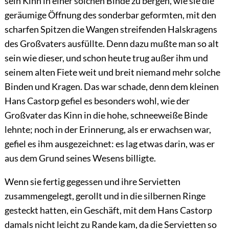
sein Kinn in einer solchen Binde zu bergen, wie sie die
geräumige
Öffnung des sonderbar geformten, mit den
scharfen Spitzen die Wangen streifenden Hals
kragens
des Großvaters ausfüllte. Denn dazu mußte man so alt
sein wie dieser, und schon heute trug außer ihm und
seinem alten Fiete weit und breit niemand mehr solche
Binden und Kragen. Das war schade, denn dem kleinen
Hans Castorp gefiel es besonders wohl, wie der
Großvater das Kinn in die hohe, schneeweiße Binde
lehnte; noch in der Erinnerung, als er erwachsen war,
gefiel es ihm ausgezeichnet: es lag etwas darin, was er
aus dem Grund seines Wesens billigte.
Wenn sie fertig gegessen und ihre Servietten
zusammengelegt, gerollt und in die silbernen Ringe
gesteckt hatten, ein Geschäft, mit dem Hans Castorp
damals nicht leicht zu Rande kam, da die Servietten so