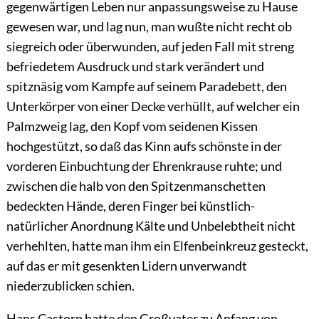
gegenwärtigen Leben nur anpassungsweise zu Hause
gewesen war, und lag nun, man wußte nicht recht ob
siegreich oder überwunden, auf jeden Fall mit streng
befriedetem Ausdruck und stark verändert und
spitznäsig vom Kampfe auf seinem Paradebett, den
Unterkörper von einer Decke verhüllt, auf welcher ein
Palmzweig lag, den Kopf vom seidenen Kissen
hochgestützt, so daß das Kinn aufs schönste in der
vorderen Einbuchtung der Ehrenkrause ruhte; und
zwischen die halb von den Spitzenmanschetten
bedeckten Hände, deren Finger bei künstlich-
natürlicher Anordnung Kälte und Unbelebtheit nicht
verhehlten, hatte man ihm ein Elfenbeinkreuz gesteckt,
auf das er mit gesenkten Lidern unverwandt
niederzublicken schien.
Hans Castorp hatte den Großvater zu Anfang von