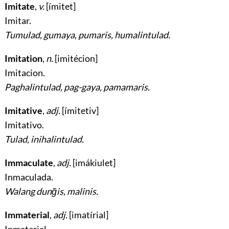
Imitate
,
v.
[ímitet]
Imitar
.
Tumulad, gumaya, pumaris, humalintulad.
Imitation
,
n.
[imitécion]
Imitacion
.
Paghalintulad, pag-gaya, pamamaris.
Imitative
,
adj.
[ímitetiv]
Imitativo
.
Tulad, inihalintulad.
Immaculate
,
adj.
[imákiulet]
Inmaculada
.
Walang dung̃is, malinis.
Immaterial
,
adj.
[imatírial]