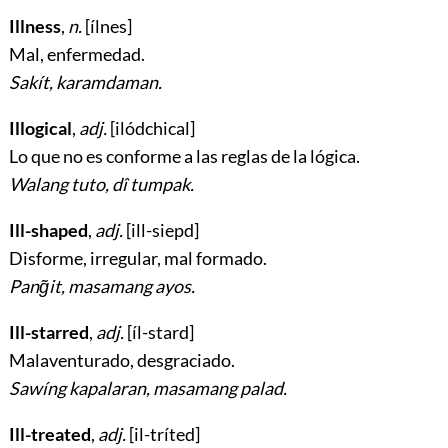
Illness
,
n.
[ílnes]
Mal, enfermedad
.
Sakít, karamdaman.
Illogical
,
adj.
[ilódchical]
Lo que no es conforme a las reglas de la lógica
.
Walang tuto, dî tumpak.
Ill-shaped
,
adj.
[ill-siepd]
Disforme, irregular, mal formado
.
Pang̃it, masamang ayos.
Ill-starred
,
adj.
[íl-stard]
Malaventurado, desgraciado
.
Sawíng kapalaran, masamang palad.
Ill-treated
,
adj.
[il-tríted]