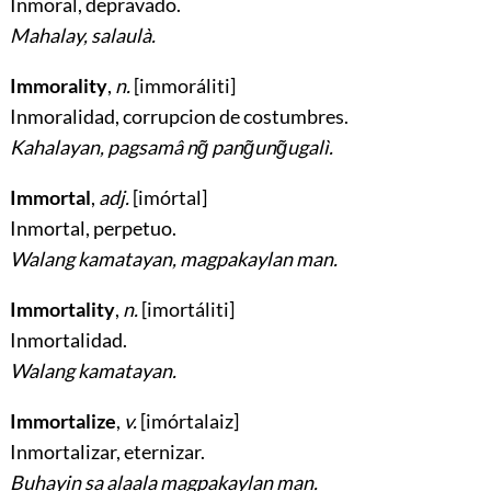
Inmoral, depravado
.
Mahalay, salaulà.
Immorality
,
n.
[immoráliti]
Inmoralidad, corrupcion de costumbres
.
Kahalayan, pagsamâ ng̃ pang̃ung̃ugalì.
Immortal
,
adj.
[imórtal]
Inmortal, perpetuo
.
Walang kamatayan, magpakaylan man.
Immortality
,
n.
[imortáliti]
Inmortalidad
.
Walang kamatayan.
Immortalize
,
v.
[imórtalaiz]
Inmortalizar, eternizar
.
Buhayin sa alaala magpakaylan man.