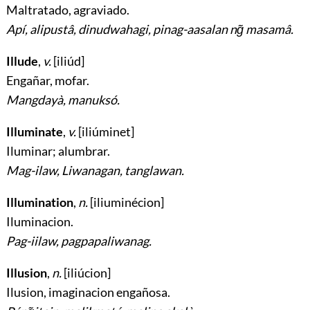
Maltratado, agraviado
.
Apí, alipustâ, dinudwahagi, pinag-aasalan ng̃ masamâ.
Illude
,
v.
[iliúd]
Engañar, mofar
.
Mangdayà, manuksó.
Illuminate
,
v.
[iliúminet]
Iluminar; alumbrar
.
Mag-ilaw, Liwanagan, tanglawan.
Illumination
,
n.
[iliuminécion]
Iluminacion
.
Pag-iilaw, pagpapaliwanag.
Illusion
,
n.
[iliúcion]
Ilusion, imaginacion engañosa
.