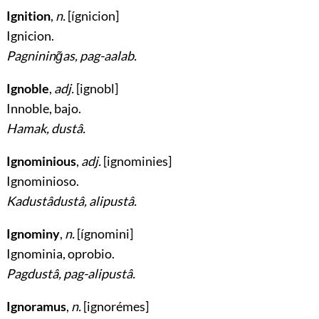
Ignition
,
n.
[ígnicion]
Ignicion
.
Pagnining̃as, pag-aalab.
Ignoble
,
adj.
[ignobl]
Innoble, bajo
.
Hamak, dustâ.
Ignominious
,
adj.
[ignominies]
Ignominioso
.
Kadustâdustâ, alipustâ.
Ignominy
,
n.
[ígnomini]
Ignominia, oprobio
.
Pagdustâ, pag-alipustâ.
Ignoramus
,
n.
[ignorémes]