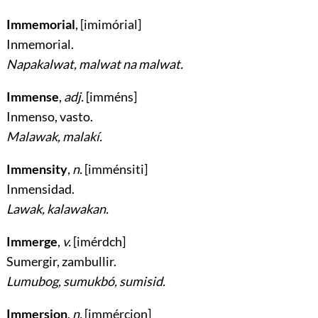
Immemorial
,
[imimórial]
Inmemorial
.
Napakalwat, malwat na malwat.
Immense
,
adj.
[imméns]
Inmenso, vasto
.
Malawak, malakí.
Immensity
,
n.
[imménsiti]
Inmensidad
.
Lawak, kalawakan.
Immerge
,
v.
[imérdch]
Sumergir, zambullir
.
Lumubog, sumukbó, sumisid.
Immersion
,
n.
[immércion]