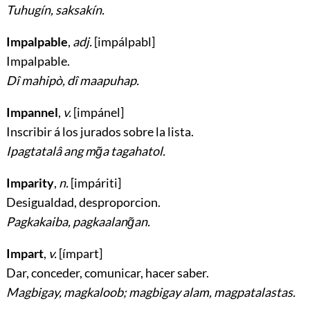
Tuhugín, saksakín.
Impalpable
,
adj.
[impálpabl]
Impalpable
.
Dî mahipò, dî maapuhap.
Impannel
,
v.
[impánel]
Inscribir á los jurados sobre la lista
.
Ipagtatalâ ang mg̃a tagahatol.
Imparity
,
n.
[impáriti]
Desigualdad, desproporcion
.
Pagkakaiba, pagkaalang̃an.
Impart
,
v.
[ímpart]
Dar, conceder, comunicar, hacer saber
.
Magbigay, magkaloob; magbigay alam, magpatalastas.