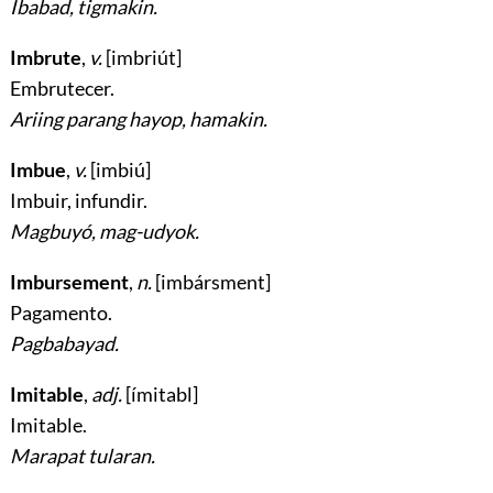
Ibabad, tigmakin.
Imbrute
,
v.
[imbriút]
Embrutecer
.
Ariing parang hayop, hamakin.
Imbue
,
v.
[imbiú]
Imbuir, infundir
.
Magbuyó, mag-udyok.
Imbursement
,
n.
[imbársment]
Pagamento
.
Pagbabayad.
Imitable
,
adj.
[ímitabl]
Imitable
.
Marapat tularan.