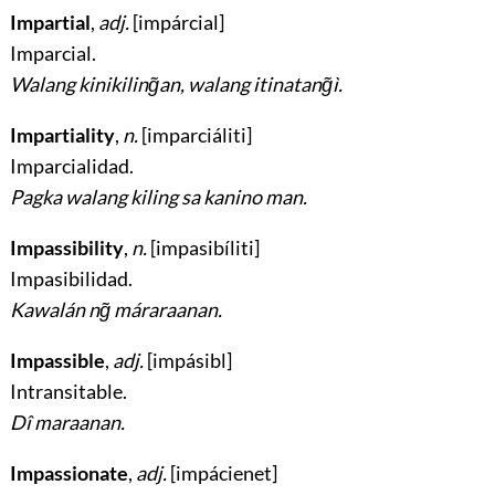
Impartial
,
adj.
[impárcial]
Imparcial
.
Walang kinikiling̃an, walang itinatang̃ì.
Impartiality
,
n.
[imparciáliti]
Imparcialidad
.
Pagka walang kiling sa kanino man.
Impassibility
,
n.
[impasibíliti]
Impasibilidad
.
Kawalán ng̃ máraraanan.
Impassible
,
adj.
[impásibl]
Intransitable
.
Dî maraanan.
Impassionate
,
adj.
[impácienet]