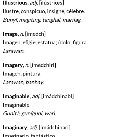
Illustrious
,
adj.
[ilústriœs]
Ilustre, conspicuo, insigne, célebre
.
Bunyî, magiting, tanghal, marilag.
Image
,
n.
[ímedch]
Imagen, efigie, estatua; ídolo; figura
.
Larawan.
Imagery
,
n.
[ímedchiri]
Imagen, pintura
.
Larawan, banhay.
Imaginable
,
adj.
[imádchinabl]
Imaginable
.
Gunitâ, guníguní, warì.
Imaginary
,
adj.
[imádchinari]
Imaginario, fantástico
.