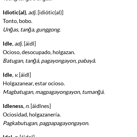
Idiotic(al)
,
adj.
[idiótic(al)]
Tonto, bobo
.
Ung̃as, tang̃a, gunggong.
Idle
,
adj.
[áidl]
Ocioso, desocupado, holgazan
.
Batugan, tang̃á, pagayongayon, pabayâ.
Idle
,
v.
[áidl]
Holgazanear, estar ocioso
.
Magbatugan, magpagayongayon, tumang̃á.
Idleness
,
n.
[áidlnes]
Ociosidad, holgazanería
.
Pagkabutugan, pagpapagayongayon.