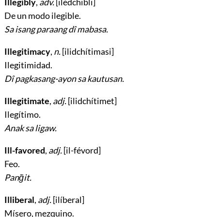
Illegibly
,
adv.
[ilédchibli]
De un modo ilegible
.
Sa isang paraang dî mabasa.
Illegitimacy
,
n.
[ilidchítimasi]
Ilegitimidad
.
Dî pagkasang-ayon sa kautusan.
Illegitimate
,
adj.
[ilidchítimet]
Ilegítimo
.
Anak sa ligaw.
Ill-favored
,
adj.
[il-févord]
Feo
.
Pang̃it.
Illiberal
,
adj.
[ilíberal]
Mísero, mezquino
.