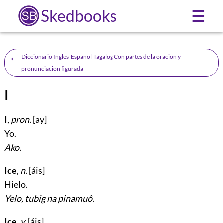
Skedbooks
☰
←
Diccionario Ingles-Español-Tagalog Con partes de la oracion y
pronunciacion figurada
I
I
,
pron.
[ay]
Yo
.
Ako.
Ice
,
n.
[áis]
Hielo
.
Yelo, tubig na pinamuô.
Ice
,
v.
[áis]