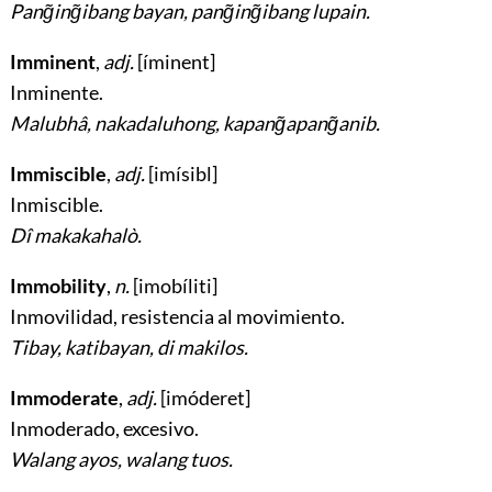
Pang̃ing̃ibang bayan, pang̃ing̃ibang lupain.
Imminent
,
adj.
[íminent]
Inminente
.
Malubhâ, nakadaluhong, kapang̃apang̃anib.
Immiscible
,
adj.
[imísibl]
Inmiscible
.
Dî makakahalò.
Immobility
,
n.
[imobíliti]
Inmovilidad, resistencia al movimiento
.
Tibay, katibayan, di makilos.
Immoderate
,
adj.
[imóderet]
Inmoderado, excesivo
.
Walang ayos, walang tuos.