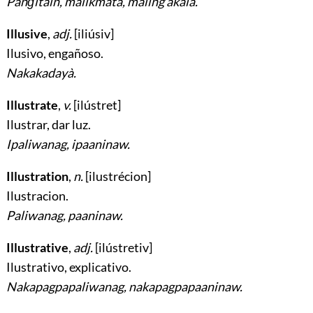
Páng̃itain, malikmatá, maling akalà.
Illusive
,
adj.
[iliúsiv]
Ilusivo, engañoso
.
Nakakadayà.
Illustrate
,
v.
[ilústret]
Ilustrar, dar luz
.
Ipaliwanag, ipaaninaw.
Illustration
,
n.
[ilustrécion]
Ilustracion
.
Paliwanag, paaninaw.
Illustrative
,
adj.
[ilústretiv]
Ilustrativo, explicativo
.
Nakapagpapaliwanag, nakapagpapaaninaw.