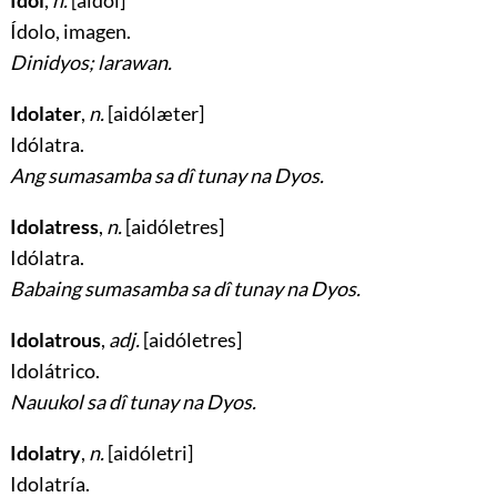
Idol
,
n.
[áidol]
Ídolo, imagen
.
Dinidyos; larawan.
Idolater
,
n.
[aidólæter]
Idólatra
.
Ang sumasamba sa dî tunay na Dyos.
Idolatress
,
n.
[aidóletres]
Idólatra
.
Babaing sumasamba sa dî tunay na Dyos.
Idolatrous
,
adj.
[aidóletres]
Idolátrico
.
Nauukol sa dî tunay na Dyos.
Idolatry
,
n.
[aidóletri]
Idolatría
.