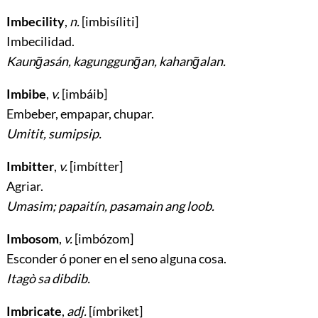
Imbecility
,
n.
[imbisíliti]
Imbecilidad
.
Kaung̃asán, kagunggung̃an, kahang̃alan.
Imbibe
,
v.
[imbáib]
Embeber, empapar, chupar
.
Umitit, sumipsip.
Imbitter
,
v.
[imbítter]
Agriar
.
Umasim; papaitín, pasamain ang loob.
Imbosom
,
v.
[imbózom]
Esconder ó poner en el seno alguna cosa
.
Itagò sa dibdib.
Imbricate
,
adj.
[ímbriket]