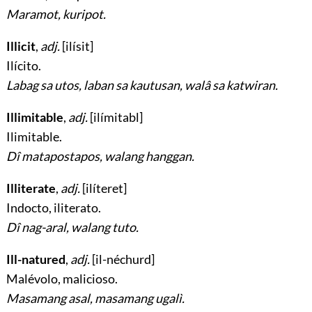
Maramot, kuripot.
Illicit
,
adj.
[ilísit]
Ilícito
.
Labag sa utos, laban sa kautusan, walâ sa katwiran.
Illimitable
,
adj.
[ilímitabl]
Ilimitable
.
Dî matapostapos, walang hanggan.
Illiterate
,
adj.
[ilíteret]
Indocto, iliterato
.
Dî nag-aral, walang tuto.
Ill-natured
,
adj.
[il-néchurd]
Malévolo, malicioso
.
Masamang asal, masamang ugalì.