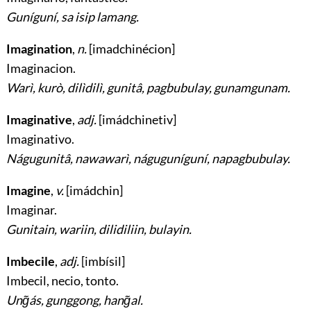
Guníguní, sa isip lamang.
Imagination
,
n.
[imadchinécion]
Imaginacion
.
Warì, kurò, dilìdilì, gunitâ, pagbubulay, gunamgunam.
Imaginative
,
adj.
[imádchinetiv]
Imaginativo
.
Nágugunitâ, nawawarì, náguguníguní, napagbubulay.
Imagine
,
v.
[imádchin]
Imaginar
.
Gunitain, wariin, dilidiliin, bulayin.
Imbecile
,
adj.
[imbísil]
Imbecil, necio, tonto
.
Ung̃ás, gunggong, hang̃al.