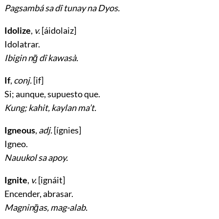
Pagsambá sa dî tunay na Dyos.
Idolize
,
v.
[áidolaiz]
Idolatrar
.
Ibigin ng̃ dî kawasà.
If
,
conj.
[if]
Si; aunque, supuesto que
.
Kung; kahit, kaylan ma’t.
Igneous
,
adj.
[ígnies]
Igneo
.
Nauukol sa apoy.
Ignite
,
v.
[ignáit]
Encender, abrasar
.
Magning̃as, mag-alab.