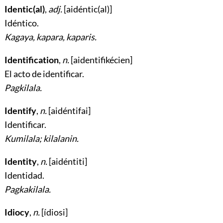
Identic(al)
,
adj.
[aidéntic(al)]
Idéntico
.
Kagaya, kapara, kaparis.
Identification
,
n.
[aidentifikécien]
El acto de identificar
.
Pagkilala.
Identify
,
n.
[aidéntifai]
Identificar
.
Kumilala; kilalanin.
Identity
,
n.
[aidéntiti]
Identidad
.
Pagkakilala.
Idiocy
,
n.
[ídiosi]