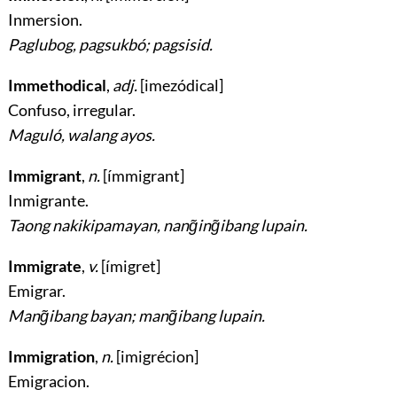
Inmersion
.
Paglubog, pagsukbó; pagsisid.
Immethodical
,
adj.
[imezódical]
Confuso, irregular
.
Maguló, walang ayos.
Immigrant
,
n.
[ímmigrant]
Inmigrante
.
Taong nakikipamayan, nang̃ing̃ibang lupain.
Immigrate
,
v.
[ímigret]
Emigrar
.
Mang̃ibang bayan; mang̃ibang lupain.
Immigration
,
n.
[imigrécion]
Emigracion
.