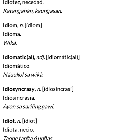
Idiotez, necedad
.
Katang̃ahán, kaung̃asan.
Idiom
,
n.
[ídiom]
Idioma
.
Wikà.
Idiomatic(al)
,
adj.
[idiomátic(al)]
Idiomático
.
Náuukol sa wikà.
Idiosyncrasy
,
n.
[idiosíncrasi]
Idiosincrasia
.
Ayon sa sariling gawî.
Idiot
,
n.
[ídiot]
Idiota, necio
.
Taong tang̃a ó ung̃as.