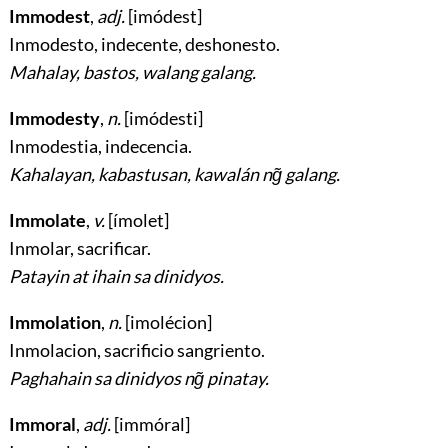
Immodest
,
adj.
[imódest]
Inmodesto, indecente, deshonesto
.
Mahalay, bastos, walang galang.
Immodesty
,
n.
[imódesti]
Inmodestia, indecencia
.
Kahalayan, kabastusan, kawalán ng̃ galang.
Immolate
,
v.
[ímolet]
Inmolar, sacrificar
.
Patayin at ihain sa dinidyos.
Immolation
,
n.
[imolécion]
Inmolacion, sacrificio sangriento
.
Paghahain sa dinidyos ng̃ pinatay.
Immoral
,
adj.
[immóral]