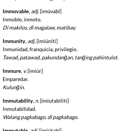
Immovable
,
adj.
[imúvabl]
Inmoble, inmoto
.
Dî makilos, dî magalaw, matibay.
Immunity
,
adj.
[imiúniti]
Inmunidad, franquicia, privilegio
.
Tawad, patawad, pakundang̃an, tang̃ing pahintulot.
Immure
,
v.
[imiúr]
Emparedar
.
Kulung̃in.
Immutability
,
n.
[imiutabíliti]
Inmutabilidad
.
Walang pagkabago, dî pagkabago.
Immutable
,
adj.
[imiútabl]