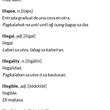
Illapse
,
n.
[iláps]
Entrada gradual de una cosa en otra
.
Pagkalahok na untí-untî ng̃ isang bagay sa iba.
Illegal
,
adj.
[ilígal]
Ilegal
.
Laban sa utos, labag sa katwiran.
Illegality
,
n.
[iligáliti]
Ilegalidad
.
Pagkalaban sa utos ó sa kautusan.
Illegible
,
adj.
[ilédchibl]
Ilegible
.
Dî mabasa.