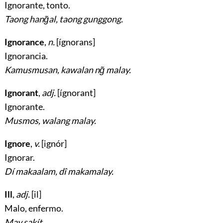
Ignorante, tonto
.
Taong hang̃al, taong gunggong.
Ignorance
,
n.
[ígnorans]
Ignorancia
.
Kamusmusan, kawalan ng̃ malay.
Ignorant
,
adj.
[ígnorant]
Ignorante
.
Musmos, walang malay.
Ignore
,
v.
[ignór]
Ignorar
.
Dí makaalam, dî makamalay.
Ill
,
adj.
[il]
Malo, enfermo
.
May sakít.