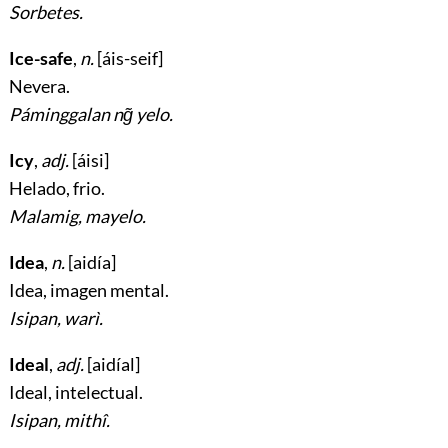
Sorbetes.
Ice-safe
,
n.
[áis-seif]
Nevera
.
Páminggalan ng̃ yelo.
Icy
,
adj.
[áisi]
Helado, frio
.
Malamig, mayelo.
Idea
,
n.
[aidía]
Idea, imagen mental
.
Isipan, warì.
Ideal
,
adj.
[aidíal]
Ideal, intelectual
.
Isipan, mithî.