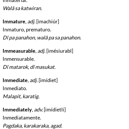
Inmaterial
.
Walâ sa katwiran.
Immature
,
adj.
[imachiúr]
Inmaturo, prematuro
.
Dî pa panahon, walâ pa sa panahon.
Immeasurable
,
adj.
[imésiurabl]
Inmensurable
.
Dî matarok, dî masukat.
Immediate
,
adj.
[imídiet]
Inmediato
.
Malapit, karatig.
Immediately
,
adv.
[imídietli]
Inmediatamente
.
Pagdaka, karakaraka, agad.