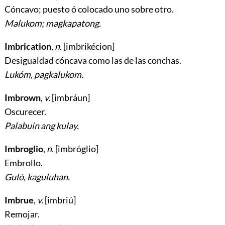
Cóncavo; puesto ó colocado uno sobre otro
.
Malukom; magkapatong.
Imbrication
,
n.
[imbrikécion]
Desigualdad cóncava como las de las conchas
.
Lukóm, pagkalukom.
Imbrown
,
v.
[imbráun]
Oscurecer
.
Palabuin ang kulay.
Imbroglio
,
n.
[imbróglio]
Embrollo
.
Guló, kaguluhan.
Imbrue
,
v.
[imbriú]
Remojar
.