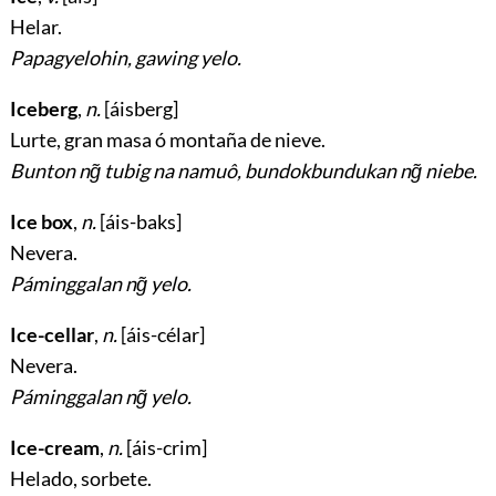
Helar
.
Papagyelohin, gawing yelo.
Iceberg
,
n.
[áisberg]
Lurte, gran masa ó montaña de nieve
.
Bunton ng̃ tubig na namuô, bundokbundukan ng̃ niebe.
Ice box
,
n.
[áis-baks]
Nevera
.
Páminggalan ng̃ yelo.
Ice-cellar
,
n.
[áis-célar]
Nevera
.
Páminggalan ng̃ yelo.
Ice-cream
,
n.
[áis-crim]
Helado, sorbete
.