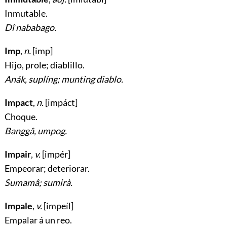
Inmutable
.
Dî nababago.
Imp
,
n.
[imp]
Hijo, prole; diablillo
.
Anák, suplíng; munting diablo.
Impact
,
n.
[impáct]
Choque
.
Banggâ, umpog.
Impair
,
v.
[impér]
Empeorar; deteriorar
.
Sumamâ; sumirà.
Impale
,
v.
[impeíl]
Empalar á un reo
.