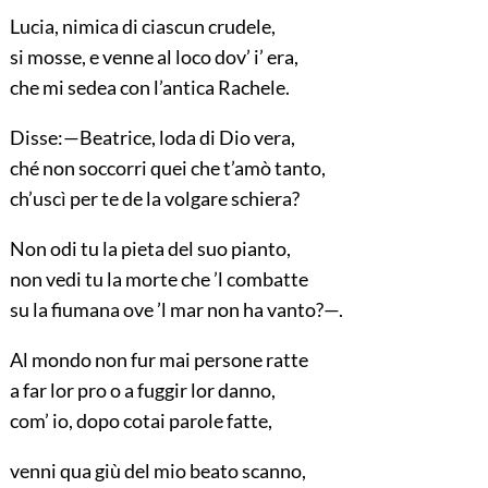
Lucia, nimica di ciascun crudele,
si mosse, e venne al loco dov’ i’ era,
che mi sedea con l’antica Rachele.
Disse:—Beatrice, loda di Dio vera,
ché non soccorri quei che t’amò tanto,
ch’uscì per te de la volgare schiera?
Non odi tu la pieta del suo pianto,
non vedi tu la morte che ’l combatte
su la fiumana ove ’l mar non ha vanto?—.
Al mondo non fur mai persone ratte
a far lor pro o a fuggir lor danno,
com’ io, dopo cotai parole fatte,
venni qua giù del mio beato scanno,