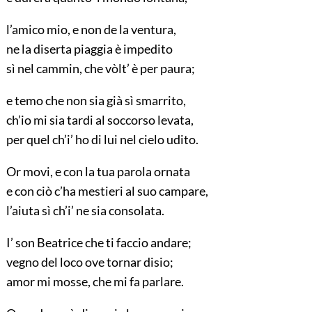
l’amico mio, e non de la ventura,
ne la diserta piaggia è impedito
sì nel cammin, che vòlt’ è per paura;
e temo che non sia già sì smarrito,
ch’io mi sia tardi al soccorso levata,
per quel ch’i’ ho di lui nel cielo udito.
Or movi, e con la tua parola ornata
e con ciò c’ha mestieri al suo campare,
l’aiuta sì ch’i’ ne sia consolata.
I’ son Beatrice che ti faccio andare;
vegno del loco ove tornar disio;
amor mi mosse, che mi fa parlare.