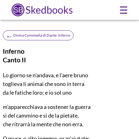
Skedbooks
☰
←
Divina Commedia di Dante: Inferno
Inferno
Canto II
Lo giorno se n’andava, e l’aere bruno
toglieva li animai che sono in terra
da le fatiche loro; e io sol uno
m’apparecchiava a sostener la guerra
sì del cammino e sì de la pietate,
che ritrarrà la mente che non erra.
O muse, o alto ingegno, or m’aiutate;