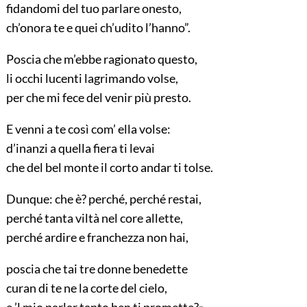
fidandomi del tuo parlare onesto,
ch’onora te e quei ch’udito l’hanno”.
Poscia che m’ebbe ragionato questo,
li occhi lucenti lagrimando volse,
per che mi fece del venir più presto.
E venni a te così com’ ella volse:
d’inanzi a quella fiera ti levai
che del bel monte il corto andar ti tolse.
Dunque: che è? perché, perché restai,
perché tanta viltà nel core allette,
perché ardire e franchezza non hai,
poscia che tai tre donne benedette
curan di te ne la corte del cielo,
e ’l mio parlar tanto ben ti promette?».