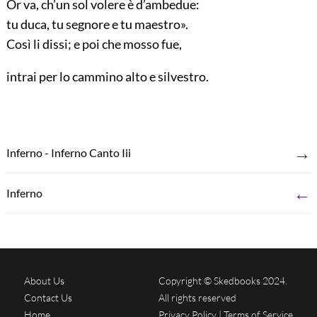
Or va, ch’un sol volere è d’ambedue:
tu duca, tu segnore e tu maestro».
Così li dissi; e poi che mosso fue,
intrai per lo cammino alto e silvestro.
→
Inferno - Inferno Canto Iii
←
Inferno
About Us
Copyright © Skedbooks 2024.
Contact Us
All rights reserved
Home
Privacy Policy
|
Terms of Service