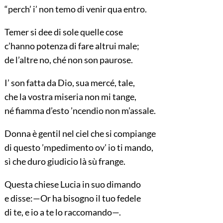
“perch’ i’ non temo di venir qua entro.
Temer si dee di sole quelle cose
c’hanno potenza di fare altrui male;
de l’altre no, ché non son paurose.
I’ son fatta da Dio, sua mercé, tale,
che la vostra miseria non mi tange,
né fiamma d’esto ’ncendio non m’assale.
Donna è gentil nel ciel che si compiange
di questo ’mpedimento ov’ io ti mando,
sì che duro giudicio là sù frange.
Questa chiese Lucia in suo dimando
e disse:—Or ha bisogno il tuo fedele
di te, e io a te lo raccomando—.