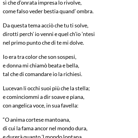
sì che d’onrata impresa lo rivolve,
come falso veder bestia quand’ ombra.
Da questa tema acciò che tu ti solve,
dirotti perch’ io venni e quel ch’io ’ntesi
nel primo punto che di te mi dolve.
Io era tra color che son sospesi,
e donna mi chiamò beata e bella,
tal che di comandare io la richiesi.
Lucevan li occhi suoi più che la stella;
e cominciommi a dir soave e piana,
con angelica voce, in sua favella:
“O anima cortese mantoana,
di cui la fama ancor nel mondo dura,
e durerà quanto ’l mondo lontana,