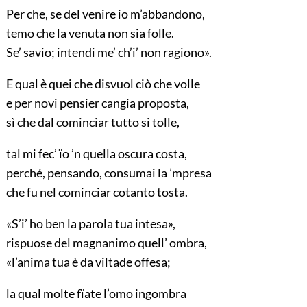
Per che, se del venire io m’abbandono,
temo che la venuta non sia folle.
Se’ savio; intendi me’ ch’i’ non ragiono».
E qual è quei che disvuol ciò che volle
e per novi pensier cangia proposta,
sì che dal cominciar tutto si tolle,
tal mi fec’ ïo ’n quella oscura costa,
perché, pensando, consumai la ’mpresa
che fu nel cominciar cotanto tosta.
«S’i’ ho ben la parola tua intesa»,
rispuose del magnanimo quell’ ombra,
«l’anima tua è da viltade offesa;
la qual molte fïate l’omo ingombra