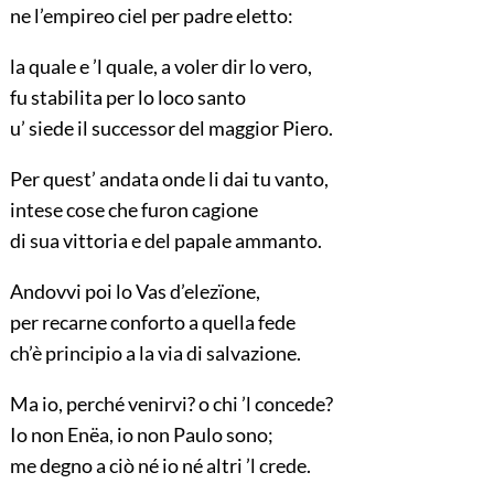
ne l’empireo ciel per padre eletto:
la quale e ’l quale, a voler dir lo vero,
fu stabilita per lo loco santo
u’ siede il successor del maggior Piero.
Per quest’ andata onde li dai tu vanto,
intese cose che furon cagione
di sua vittoria e del papale ammanto.
Andovvi poi lo Vas d’elezïone,
per recarne conforto a quella fede
ch’è principio a la via di salvazione.
Ma io, perché venirvi? o chi ’l concede?
Io non Enëa, io non Paulo sono;
me degno a ciò né io né altri ’l crede.