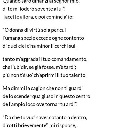
Quando sarò dinanzi al segnor mio,
di te mi loderò sovente a lui”.
Tacette allora, e poi comincia’ io:
“O donna di virtù sola per cui
l’umana spezie eccede ogne contento
di quel ciel c’ha minor li cerchi sui,
tanto m’aggrada il tuo comandamento,
che l’ubidir, se già fosse, m’è tardi;
più non t’è uo’ ch’aprirmi il tuo talento.
Ma dimmi la cagion che non ti guardi
de lo scender qua giuso in questo centro
de l’ampio loco ove tornar tu ardi”.
“Da che tu vuo’ saver cotanto a dentro,
dirotti brievemente”, mi rispuose,