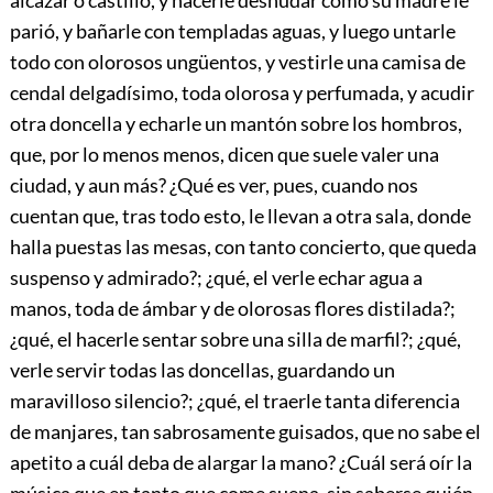
parió, y bañarle con templadas aguas, y luego untarle
todo con olorosos ungüentos, y vestirle una camisa de
cendal delgadísimo, toda olorosa y perfumada, y acudir
otra doncella y echarle un mantón sobre los hombros,
que, por lo menos menos, dicen que suele valer una
ciudad, y aun más? ¿Qué es ver, pues, cuando nos
cuentan que, tras todo esto, le llevan a otra sala, donde
halla puestas las mesas, con tanto concierto, que queda
suspenso y admirado?; ¿qué, el verle echar agua a
manos, toda de ámbar y de olorosas flores distilada?;
¿qué, el hacerle sentar sobre una silla de marfil?; ¿qué,
verle servir todas las doncellas, guardando un
maravilloso silencio?; ¿qué, el traerle tanta diferencia
de manjares, tan sabrosamente guisados, que no sabe el
apetito a cuál deba de alargar la mano? ¿Cuál será oír la
música que en tanto que come suena, sin saberse quién