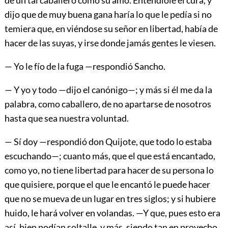
dijo que de muy buena gana haría lo que le pedía si no
temiera que, en viéndose su señor en libertad, había de
hacer de las suyas, y irse donde jamás gentes le viesen.
— Yo le fío de la fuga —respondió Sancho.
— Y yo y todo —dijo el canónigo—; y más si él me da la
palabra, como caballero, de no apartarse de nosotros
hasta que sea nuestra voluntad.
— Sí doy —respondió don Quijote, que todo lo estaba
escuchando—; cuanto más, que el que está encantado,
como yo, no tiene libertad para hacer de su persona lo
que quisiere, porque el que le encantó le puede hacer
que no se mueva de un lugar en tres siglos; y si hubiere
huido, le hará volver en volandas. —Y que, pues esto era
así, bien podían soltalle, y más, siendo tan en provecho