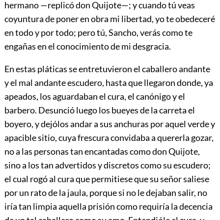
hermano —replicó don Quijote—; y cuando tú veas
coyuntura de poner en obra mi libertad, yo te obedeceré
en todo y por todo; pero tú, Sancho, verás como te
engañas en el conocimiento de mi desgracia.
En estas pláticas se entretuvieron el caballero andante
y el mal andante escudero, hasta que llegaron donde, ya
apeados, los aguardaban el cura, el canónigo y el
barbero. Desunció luego los bueyes de la carreta el
boyero, y dejólos andar a sus anchuras por aquel verde y
apacible sitio, cuya frescura convidaba a quererla gozar,
no a las personas tan encantadas como don Quijote,
sino a los tan advertidos y discretos como su escudero;
el cual rogó al cura que permitiese que su señor saliese
por un rato de la jaula, porque si no le dejaban salir, no
iría tan limpia aquella prisión como requiría la decencia
de un tal caballero como su amo. Entendióle el cura, y