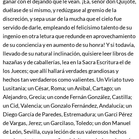
ganar con él dejando que le vean. ¡Ea, señor don Quijote,
duélase de sí mismo, y redúzgase al gremio de la
discreción, y sepa usar de la mucha que el cielo fue
servido de darle, empleando el felicísimo talento de su
ingenio en otra letura que redunde en aprovechamiento
de su conciencia y en aumento de su honra! Y si todavía,
llevado de su natural inclinación, quisiere leer libros de
hazañas y de caballerías, lea en la Sacra Escritura el de
los Jueces; que allí hallará verdades grandiosas y
hechos tan verdaderos como valientes. Un Viriato tuvo
Lusitania; un César, Roma; un Anibal, Cartago; un
Alejandro, Grecia; un conde Fernán González, Castilla;
un Cid, Valencia; un Gonzalo Fernández, Andalucía; un
Diego García de Paredes, Estremadura; un Garci Pérez
de Vargas, Jerez; un Garcilaso, Toledo; un don Manuel
de León, Sevilla, cuya leción de sus valerosos hechos