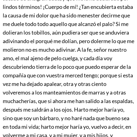
lindos términos! ¡Cuerpo de mí! ¿Tan encubierta estaba
la causa de mi dolor que ha sido menester decirme que
me duele todo todo aquello que alcanzó el palo? Si me
dolieran los tobillos, aún pudiera ser que se anduviera
adivinando el porqué me dolían, pero dolerme lo que me
molieron no es mucho adivinar. A la fe, señor nuestro
amo, el mal ajeno de pelo cuelga, y cada día voy
descubriendo tierra de lo poco que puedo esperar de la
compañía que con vuestra merced tengo; porque si esta
vez me ha dejado apalear, otra y otras ciento
volveremos a los manteamientos de marras y a otras
muchacherías, que si ahora me han salido a las espaldas,
después me saldrán a los ojos. Harto mejor haría yo,
sino que soy un bárbaro, y no haré nada que bueno sea
en toda mi vida; harto mejor haría yo, vuelvo a decir, en
volverme a mi casa, y a mi mujer, y a mis hijos, y