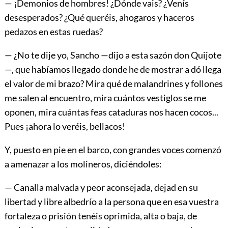
— ¡Demonios de hombres! ¿Dónde vais? ¿Venís
desesperados? ¿Qué queréis, ahogaros y haceros
pedazos en estas ruedas?
— ¿No te dije yo, Sancho —dijo a esta sazón don Quijote
—, que habíamos llegado donde he de mostrar a dó llega
el valor de mi brazo? Mira qué de malandrines y follones
me salen al encuentro, mira cuántos vestiglos se me
oponen, mira cuántas feas cataduras nos hacen cocos...
Pues ¡ahora lo veréis, bellacos!
Y, puesto en pie en el barco, con grandes voces comenzó
a amenazar a los molineros, diciéndoles:
— Canalla malvada y peor aconsejada, dejad en su
libertad y libre albedrío a la persona que en esa vuestra
fortaleza o prisión tenéis oprimida, alta o baja, de