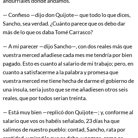
andurriales donde andamos.
— Confieso —dijo don Quijote— que todo lo que dices,
Sancho, sea verdad. ¿Cuánto parece que os debo dar
más de lo que os daba Tomé Carrasco?
— A mi parecer —dijo Sancho—, con dos reales más que
vuestra merced añadiese cada mes me tendría por bien
pagado. Esto es cuanto al salario de mi trabajo; pero, en
cuanto a satisfacerme a la palabra y promesa que
vuestra merced me tiene hecha de darme el gobierno de
una ínsula, sería justo que se me añadiesen otros seis
reales, que por todos serían treinta.
— Está muy bien —replicó don Quijote—; y, conforme al
salario que vos os habéis señalado, 23 días ha que
salimos de nuestro pueblo: contad, Sancho, rata por
cantidad, y mirad lo que os debo, y pagaos, como os