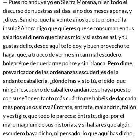
— Pues no anduve yo en Sierra Morena, ni en todo el
discurso de nuestras salidas, sino dos meses apenas, y
¿dices, Sancho, que ha veinte años que te prometí la
ínsula? Ahora digo que quieres que se consuman en tus
salarios el dinero que tienes mío; y si esto es así, y tú
gustas dello, desde aquí te lo doy, y buen provecho te
haga; que, a trueco de verme sin tan mal escudero,
holgaréme de quedarme pobre y sin blanca. Pero dime,
prevaricador de las ordenanzas escuderiles de la
andante caballería, ¿dónde has visto tú, o leído, que
ningún escudero de caballero andante se haya puesto
con su señor en tanto más cuánto me habéis de dar cada
mes porque os sirva? Éntrate, éntrate, malandrín, follón
y vestiglo, que todo lo pareces; éntrate, digo, por el
mare magnum de sus historias, y si hallares que algún
escudero haya dicho, ni pensado, lo que aquí has dicho,