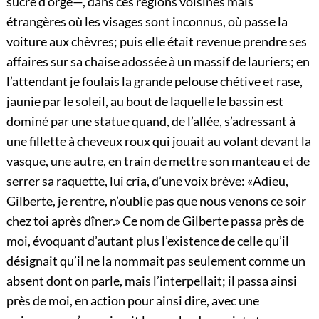
sucre d’orge—, dans ces régions voisines mais
étrangères où les visages sont inconnus, où passe la
voiture aux chèvres; puis elle était revenue prendre ses
affaires sur sa chaise adossée à un massif de lauriers; en
l’attendant je foulais la grande pelouse chétive et rase,
jaunie par le soleil, au bout de laquelle le bassin est
dominé par une statue quand, de l’allée, s’adressant à
une fillette à cheveux roux qui jouait au volant devant la
vasque, une autre, en train de mettre son manteau et de
serrer sa raquette, lui cria, d’une voix brève: «Adieu,
Gilberte, je rentre, n’oublie pas que nous venons ce soir
chez toi après dîner.» Ce nom de Gilberte passa près de
moi, évoquant d’autant plus l’existence de celle qu’il
désignait qu’il ne la nommait pas seulement comme un
absent dont on parle, mais l’interpellait; il passa ainsi
près de moi, en action pour ainsi dire, avec une