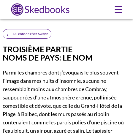
Skedbooks
☰
←
Du côté de chez Swann
TROISIÈME PARTIE
NOMS DE PAYS: LE NOM
Parmi les chambres dont j’évoquais le plus souvent
l’image dans mes nuits d’insomnie, aucune ne
ressemblait moins aux chambres de Combray,
saupoudrées d’une atmosphère grenue, pollinisée,
comestible et dévote, que celle du Grand-Hôtel de la
Plage, à Balbec, dont les murs passés au ripolin
contenaient comme les parois polies d’une piscine où
l’eau bleuit, un air pur, azuré et salin. Le tapissier