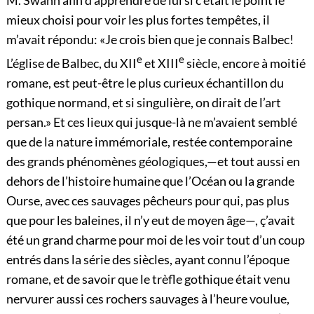
M. Swann afin d’apprendre de lui si c’était le point le
mieux choisi pour voir les plus fortes tempêtes, il
m’avait répondu: «Je crois bien que je connais Balbec!
e
e
L’église de Balbec, du XII
et XIII
siècle, encore à moitié
romane, est peut-être le plus curieux échantillon du
gothique normand, et si singulière, on dirait de l’art
persan.» Et ces lieux qui jusque-là ne m’avaient semblé
que de la nature immémoriale, restée contemporaine
des grands phénomènes géologiques,—et tout aussi en
dehors de l’histoire humaine que l’Océan ou la grande
Ourse, avec ces sauvages pêcheurs pour qui, pas plus
que pour les baleines, il n’y eut de moyen âge—, ç’avait
été un grand charme pour moi de les voir tout d’un coup
entrés dans la série des siècles, ayant connu l’époque
romane, et de savoir que le trèfle gothique était venu
nervurer aussi ces rochers sauvages à l’heure voulue,