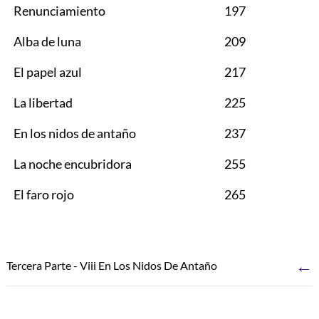
Renunciamiento
197
Alba de luna
209
El papel azul
217
La libertad
225
En los nidos de antaño
237
La noche encubridora
255
El faro rojo
265
←
Tercera Parte - Viii En Los Nidos De Antaño