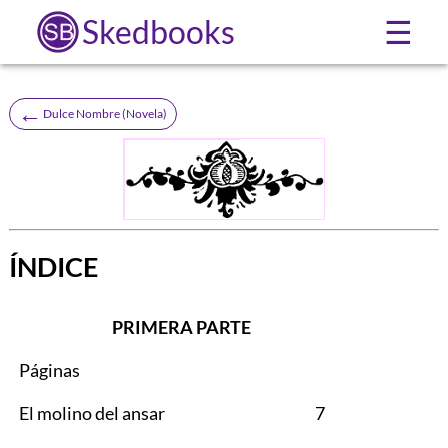
Skedbooks
☰
←
Dulce Nombre (Novela)
ÍNDICE
PRIMERA PARTE
Páginas
El molino del ansar
7