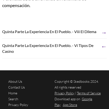
compensación.
→
Quinta Parte La Experiencia En El Pueblo. - Viii El Dilema
←
Quinta Parte La Experiencia En El Pueblo. - Vi Tipos De
Casino
About Us
Copyright © Skedbooks 2024.
Contact Us
All rights reserved
Home
Privacy Policy
|
Terms of Service
Search
Download app on
Google
Privacy Policy
Play
App Store