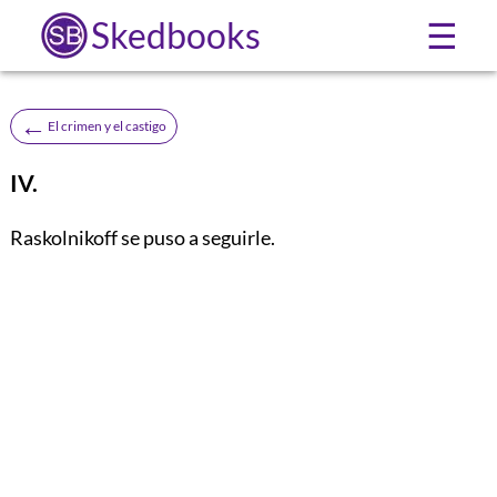
Skedbooks
☰
←
El crimen y el castigo
IV.
Raskolnikoff se puso a seguirle.