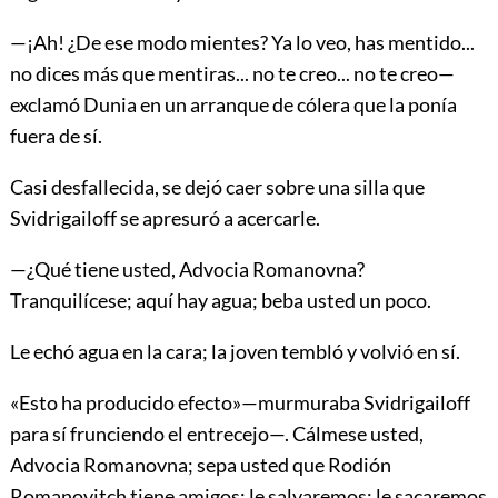
—¡Ah! ¿De ese modo mientes? Ya lo veo, has mentido...
no dices más que mentiras... no te creo... no te creo—
exclamó Dunia en un arranque de cólera que la ponía
fuera de sí.
Casi desfallecida, se dejó caer sobre una silla que
Svidrigailoff se apresuró a acercarle.
—¿Qué tiene usted, Advocia Romanovna?
Tranquilícese; aquí hay agua; beba usted un poco.
Le echó agua en la cara; la joven tembló y volvió en sí.
«Esto ha producido efecto»—murmuraba Svidrigailoff
para sí frunciendo el entrecejo—. Cálmese usted,
Advocia Romanovna; sepa usted que Rodión
Romanovitch tiene amigos; le salvaremos; le sacaremos