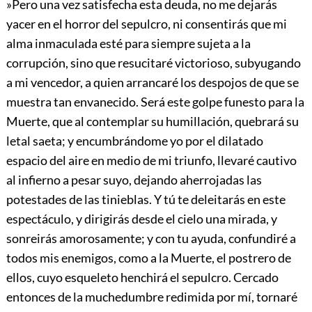
»Pero una vez satisfecha esta deuda, no me dejarás
yacer en el horror del sepulcro, ni consentirás que mi
alma inmaculada esté para siempre sujeta a la
corrupción, sino que resucitaré victorioso, subyugando
a mi vencedor, a quien arrancaré los despojos de que se
muestra tan envanecido. Será este golpe funesto para la
Muerte, que al contemplar su humillación, quebrará su
letal saeta; y encumbrándome yo por el dilatado
espacio del aire en medio de mi triunfo, llevaré cautivo
al infierno a pesar suyo, dejando aherrojadas las
potestades de las tinieblas. Y tú te deleitarás en este
espectáculo, y dirigirás desde el cielo una mirada, y
sonreirás amorosamente; y con tu ayuda, confundiré a
todos mis enemigos, como a la Muerte, el postrero de
ellos, cuyo esqueleto henchirá el sepulcro. Cercado
entonces de la muchedumbre redimida por mí, tornaré