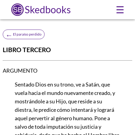
Skedbooks
☰
←
El paraíso perdido
LIBRO TERCERO
ARGUMENTO
Sentado Dios en su trono, ve a Satán, que
vuela hacia el mundo nuevamente creado, y
mostrándole a su Hijo, que reside a su
diestra, le predice cómo intentará y logrará
aquel pervertir al género humano. Pone a
salvo de toda imputación su justicia y
sabiduría, dado que ha hecho al Hombre libre