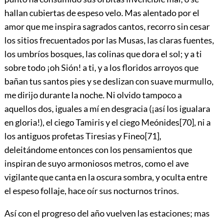
hallan cubiertas de espeso velo. Mas alentado por el
amor que me inspira sagrados cantos, recorro sin cesar
los sitios frecuentados por las Musas, las claras fuentes,
los umbríos bosques, las colinas que dora el sol; y a ti
sobre todo ¡oh Sión! a ti, y a los floridos arroyos que
bañan tus santos pies y se deslizan con suave murmullo,
me dirijo durante la noche. Ni olvido tampoco a
aquellos dos, iguales a mí en desgracia (¡así los igualara
en gloria!), el ciego Tamiris y el ciego Meónides
[70]
, ni a
los antiguos profetas Tiresias y Fineo
[71]
,
deleitándome entonces con los pensamientos que
inspiran de suyo armoniosos metros, como el ave
vigilante que canta en la oscura sombra, y oculta entre
el espeso follaje, hace oír sus nocturnos trinos.
Así con el progreso del año vuelven las estaciones; mas