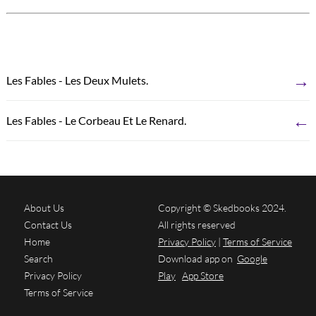
→
Les Fables - Les Deux Mulets.
←
Les Fables - Le Corbeau Et Le Renard.
About Us
Copyright © Skedbooks 2024.
Contact Us
All rights reserved
Home
Privacy Policy
|
Terms of Service
Search
Download app on
Google
Privacy Policy
Play
App Store
Terms of Service