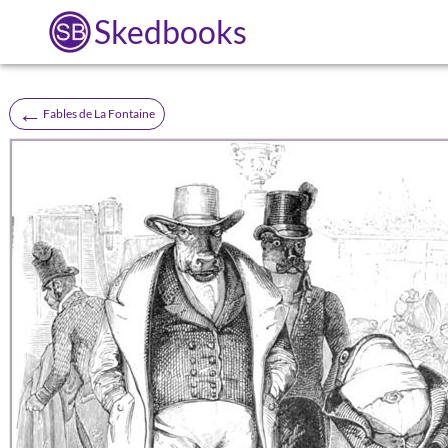
Skedbooks
←
Fables de La Fontaine