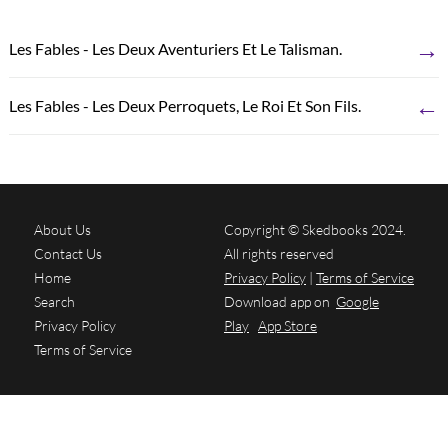
→
Les Fables - Les Deux Aventuriers Et Le Talisman.
←
Les Fables - Les Deux Perroquets, Le Roi Et Son Fils.
About Us
Copyright © Skedbooks 2024.
Contact Us
All rights reserved
Home
Privacy Policy
|
Terms of Service
Search
Download app on
Google
Privacy Policy
Play
App Store
Terms of Service