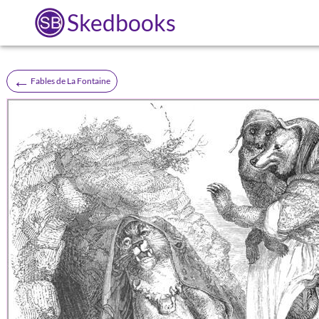
Skedbooks
←
Fables de La Fontaine