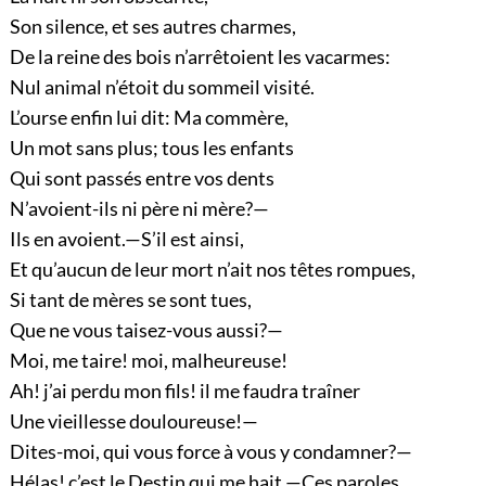
Son silence, et ses autres charmes,
De la reine des bois n’arrêtoient les vacarmes:
Nul animal n’étoit du sommeil visité.
L’ourse enfin lui dit: Ma commère,
Un mot sans plus; tous les enfants
Qui sont passés entre vos dents
N’avoient-ils ni père ni mère?—
Ils en avoient.—S’il est ainsi,
Et qu’aucun de leur mort n’ait nos têtes rompues,
Si tant de mères se sont tues,
Que ne vous taisez-vous aussi?—
Moi, me taire! moi, malheureuse!
Ah! j’ai perdu mon fils! il me faudra traîner
Une vieillesse douloureuse!—
Dites-moi, qui vous force à vous y condamner?—
Hélas! c’est le Destin qui me hait.—Ces paroles