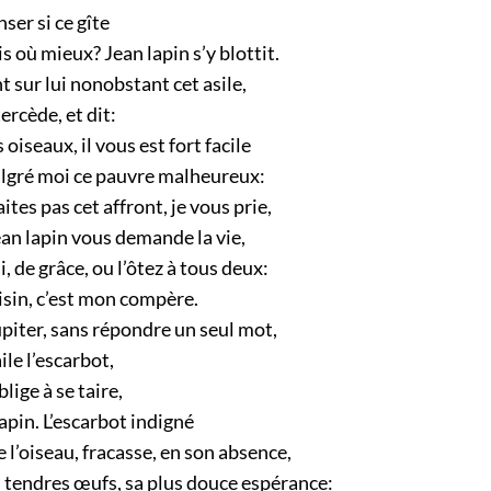
nser si ce gîte
is où mieux? Jean lapin s’y blottit.
nt sur lui nonobstant cet asile,
ercède, et dit:
oiseaux, il vous est fort facile
lgré moi ce pauvre malheureux:
ites pas cet affront, je vous prie,
an lapin vous demande la vie,
, de grâce, ou l’ôtez à tous deux:
isin, c’est mon compère.
upiter, sans répondre un seul mot,
ile l’escarbot,
blige à se taire,
apin. L’escarbot indigné
e l’oiseau, fracasse, en son absence,
s tendres œufs, sa plus douce espérance: