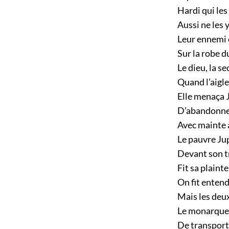
Hardi qui les 
Aussi ne les y
Leur ennemi 
Sur la robe d
Le dieu, la se
Quand l’aigle
Elle menaça 
D’abandonner 
Avec mainte 
Le pauvre Jup
Devant son t
Fit sa plainte
On fit entendr
Mais les deu
Le monarque d
De transporte