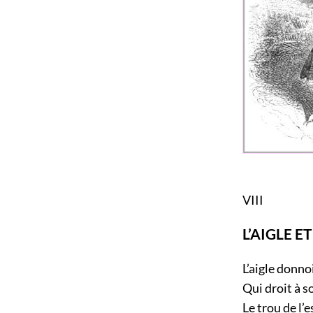
VIII
L’AIGLE E
L’aigle donno
Qui droit à so
Le trou de l’