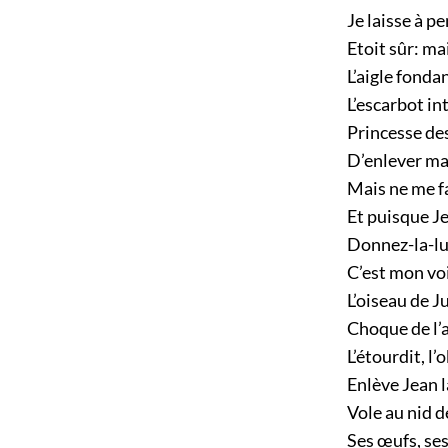
Je laisse à pe
Etoit sûr: ma
L’aigle fonda
L’escarbot int
Princesse des 
D’enlever ma
Mais ne me fa
Et puisque Je
Donnez-la-lui
C’est mon vo
L’oiseau de J
Choque de l’a
L’étourdit, l’o
Enlève Jean l
Vole au nid d
Ses œufs, se