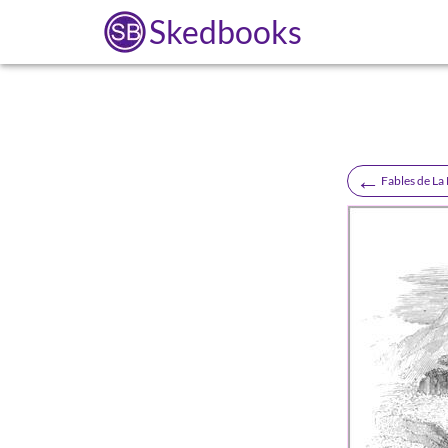
Skedbooks
←
Fables de La