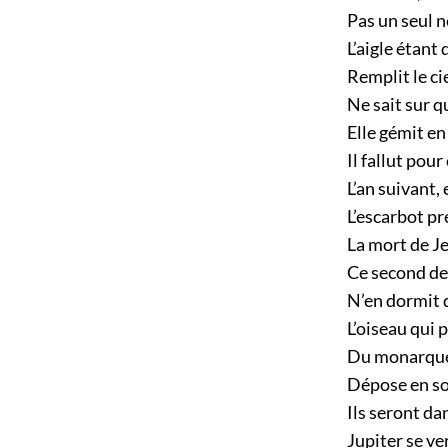
Pas un seul n
L’aigle étant
Remplit le ci
Ne sait sur qu
Elle gémit en
Il fallut pour
L’an suivant, 
L’escarbot pr
La mort de Je
Ce second deu
N’en dormit d
L’oiseau qui
Du monarque 
Dépose en son
Ils seront dan
Jupiter se ve