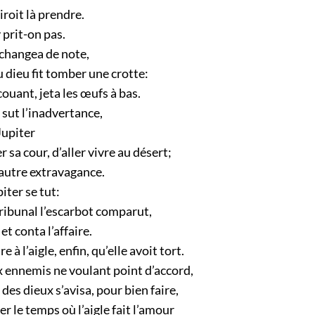
iroit là prendre.
 prit-on pas.
changea de note,
u dieu fit tomber une crotte:
couant, jeta les œufs à bas.
 sut l’inadvertance,
Jupiter
sa cour, d’aller vivre au désert;
autre extravagance.
iter se tut:
ribunal l’escarbot comparut,
 et conta l’affaire.
e à l’aigle, enfin, qu’elle avoit tort.
x ennemis ne voulant point d’accord,
es dieux s’avisa, pour bien faire,
r le temps où l’aigle fait l’amour