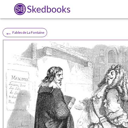
Skedbooks
←
Fables de La Fontaine