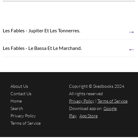
→
Les Fables - Jupiter Et Les Tonnerres.
←
Les Fables - Le Bassa Et Le Marchand.
About Us
Copyright © Skedbooks 2024.
Contact Us
All rights reserved
Home
Privacy Policy
|
Terms of Service
Search
Download app on
Google
Privacy Policy
Play
App Store
Terms of Service