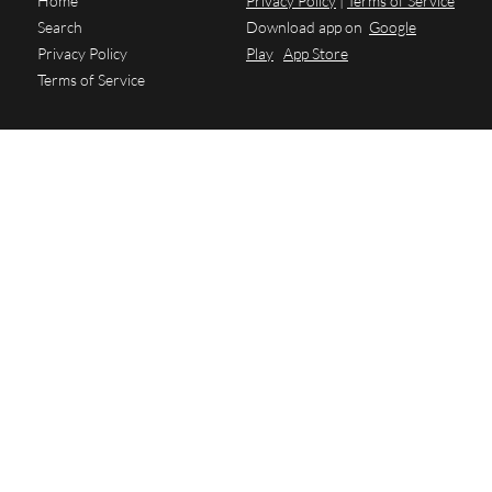
Home
Privacy Policy
|
Terms of Service
Search
Download app on
Google
Privacy Policy
Play
App Store
Terms of Service