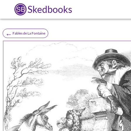
Skedbooks
←
Fables de La Fontaine