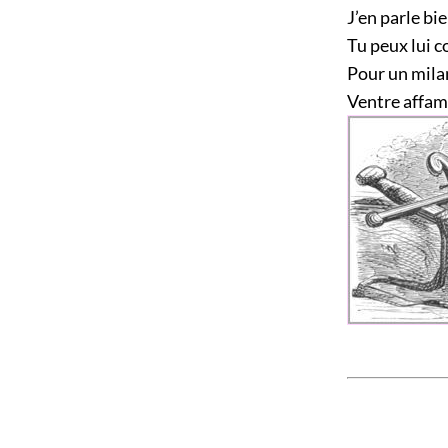
J’en parle bi
Tu peux lui c
Pour un milan,
Ventre affamé