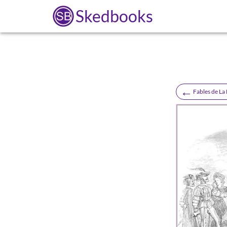
Skedbooks
←
Fables de La