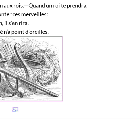
en aux rois.—Quand un roi te prendra,
onter ces merveilles:
 il s’en rira.
 n’a point d’oreilles.