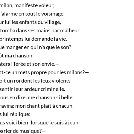
milan, manifeste voleur,
’alarme en tout le voisinage,
sur lui les enfants du village,
 tomba dans ses mains par malheur.
printemps lui demande la vie.
ue manger en qui n’a que le son?
ôt ma chanson:
terai Térée et son envie.—
est-ce un mets propre pour les milans?—
oit un roi dont les feux violents
sentir leur ardeur criminelle.
vous en dire une chanson si belle,
ravira: mon chant plaît à chacun.
s lui réplique:
s voici bien! lorsque je suis à jeun,
parler de musique?—