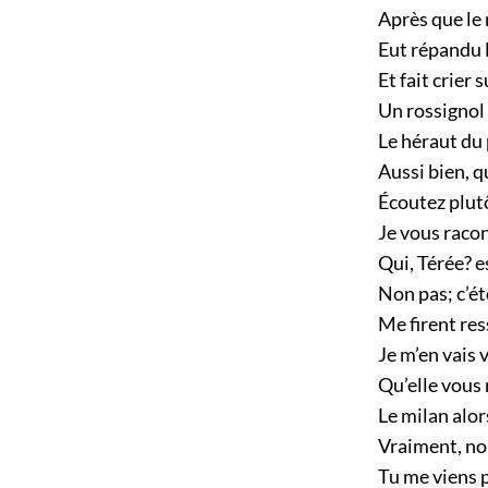
Après que le 
Eut répandu l
Et fait crier 
Un rossignol
Le héraut du 
Aussi bien, q
Écoutez plut
Je vous racon
Qui, Térée? 
Non pas; c’ét
Me firent res
Je m’en vais 
Qu’elle vous 
Le milan alor
Vraiment, nou
Tu me viens 