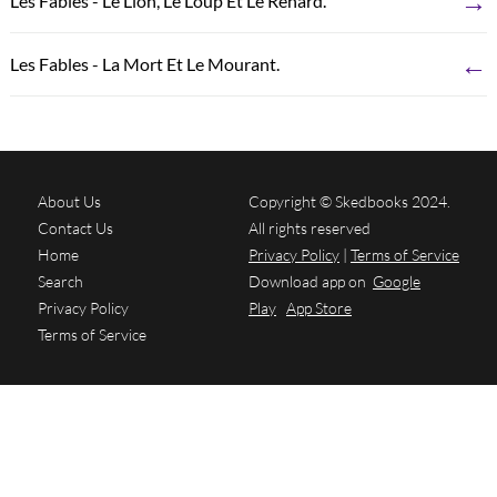
→
Les Fables - Le Lion, Le Loup Et Le Renard.
←
Les Fables - La Mort Et Le Mourant.
About Us
Copyright © Skedbooks 2024.
Contact Us
All rights reserved
Home
Privacy Policy
|
Terms of Service
Search
Download app on
Google
Privacy Policy
Play
App Store
Terms of Service