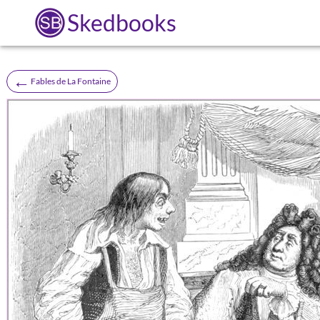
Skedbooks
←
Fables de La Fontaine