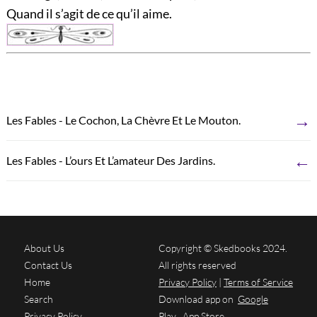
Quand il s’agit de ce qu’il aime.
→
Les Fables - Le Cochon, La Chèvre Et Le Mouton.
←
Les Fables - L’ours Et L’amateur Des Jardins.
About Us
Copyright © Skedbooks 2024.
Contact Us
All rights reserved
Home
Privacy Policy
|
Terms of Service
Search
Download app on
Google
Privacy Policy
Play
App Store