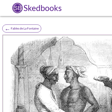
Skedbooks
←
Fables de La Fontaine