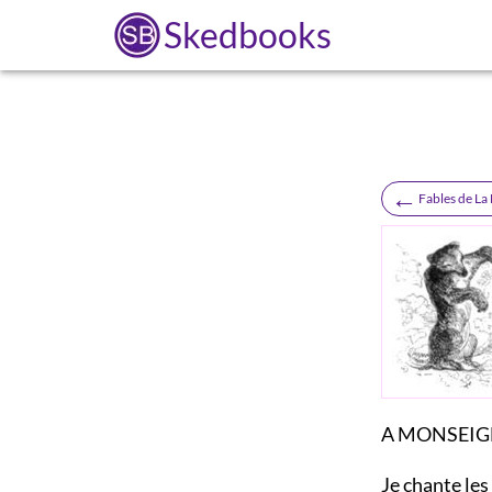
Skedbooks
←
Fables de La
A MONSEIG
Je chante les