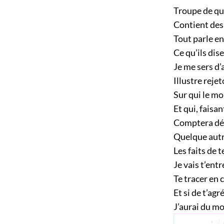
Troupe de qui
Contient des 
Tout parle e
Ce qu’ils dis
Je me sers d
Illustre reje
Sur qui le mo
Et qui, faisan
Comptera dés
Quelque autre
Les faits de t
Je vais t’ent
Te tracer en 
Et si de t’agr
J’aurai du mo