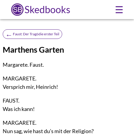
Skedbooks
☰
←
Faust: Der Tragödie erster Teil
Marthens Garten
Margarete. Faust.
MARGARETE.
Versprich mir, Heinrich!
FAUST.
Was ich kann!
MARGARETE.
Nun sag, wie hast du’s mit der Religion?