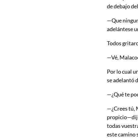
de debajo del
—Que ninguno
adelántese u
Todos gritar
—Vé, Malaco
Por lo cual u
se adelantó 
—¿Qué te pod
—¿Crees tú, M
propicio—dijo
todas vuestr
este camino s