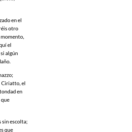
zado en el
réis otro
te momento,
quí el
 si algún
daño.
nazzo;
Ciriatto, el
antondad en
, que
sin escolta;
es que