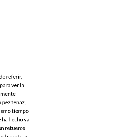
e referir,
para ver la
samente
a pez tenaz,
mismo tiempo
e ha hecho ya
én retuerce
ual suerte, y