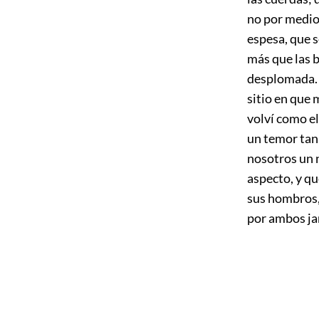
no por medio 
espesa, que se
más que las b
desplomada. 
sitio en que
volví
como el 
un temor tan 
nosotros un n
aspecto, y qu
sus hombros, 
por ambos ja