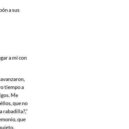
pón a sus
egar a mí con
s avanzaron,
ro tiempo a
migos. Me
éllos, que no
a rabadilla?,"
 demonio, que
quieto,