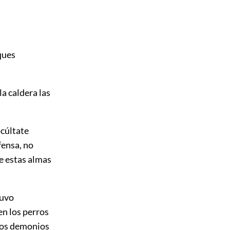
ques
a caldera las
cúltate
fensa, no
e estas almas
tuvo
en los perros
 los demonios