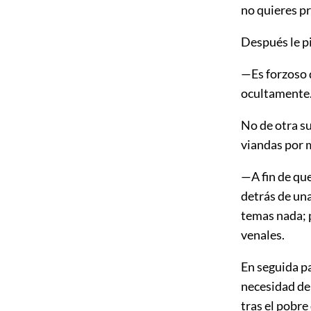
no quieres pr
Después le p
—Es forzoso q
ocultamente
No de otra s
viandas por 
—A fin de qu
detrás de una
temas nada; 
venales.
En seguida pa
necesidad de 
tras el pobre