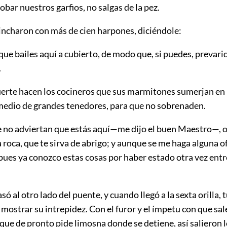
obar nuestros garfios, no salgas de la pez.
incharon con más de cien harpones, diciéndole:
ue bailes aquí a cubierto, de modo que, si puedes, prevari
.
uerte hacen los cocineros que sus marmitones sumerjan en l
medio de grandes tenedores, para que no sobrenaden.
e no adviertan que estás aquí—
me dijo el buen Maestro—, o
 roca, que te sirva de abrigo; y aunque se me haga alguna o
pues ya conozco estas cosas por haber estado otra vez entr
só al otro lado del puente, y cuando llegó a la sexta orilla, 
mostrar su intrepidez. Con el furor y el ímpetu con que sal
 que de pronto pide limosna donde se detiene, así salieron