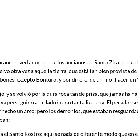
anche, ved aquí uno de los ancianos de Santa Zita: ponedl
lvo otra vez a aquella tierra, que está tan bien provista de e
bones, excepto Bonturo; y por dinero, de un "no" hacen un "
jo, y se volvió por la dura roca tan de prisa, que jamás ha 
ya perseguido a un ladrón con tanta ligereza. El pecador s
r hecho un arco; pero los demonios, que estaban resguarda
aban:
 el Santo Rostro; aquí se nada de diferente modo que en el