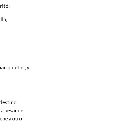
ritó:
lla,
ían quietos, y
 destino
 a pesar de
eñe a otro