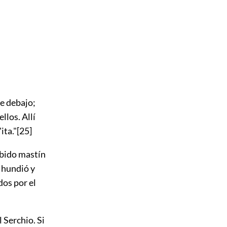
e debajo;
llos. Allí
ita."
[25]
habido mastín
e hundió y
dos por el
 Serchio. Si