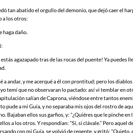
ó tan abatido el orgullo del demonio, que dejó caer el har
o a los otros:
e haga daño.
í:
estás agazapado tras de las rocas del puente! Ya puedes ll
ad.
 a andar, y me acerqué a él con prontitud; pero los diablo
 yo temí
que no observaran lo pactado: así vi temblar en ot
capitulación salían de Caprona, viéndose entre tantos ene
o pude a mi Guía, y no separaba mis ojos del rostro de aqu
o. Bajaban ellos sus garfios, y: "¿Quiéres que le pinche en l
ellos a los otros. Y respondían: "Sí, sí clávale." Pero aquel
sando con mi Guía, se volvió de repente, y gritó: "Quieto, 