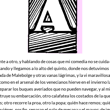
nte a otro, y hablando de cosas que mi comedia no se cuida d
ndo y llegamos a lo alto del quinto, donde nos detuvimos 
da de Malebolge y otras vanas lágrimas, y la vi maravillo
como en el arsenal de los venecianos hierve en el invierno l
reparar los buques averiados que no pueden navegar, y al 
truye su embarcación, otro calafatea los costados de la qu
; otro recorre la proa, otro la popa; quién hace remos; qui
quiénes, por fin, reparan el palo de mesana y el mayor; de ig