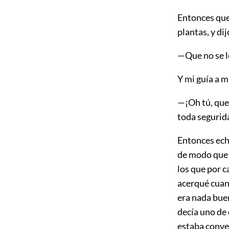
Entonces qued
plantas, y dij
—Que no se l
Y mi guía a m
—¡Oh tú, que 
toda segurid
Entonces eché
de modo que
los que por 
acerqué cuant
era nada buen
decía uno de 
estaba conver