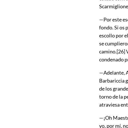
Scarmiglione
—Por este esc
fondo. Si os 
escollo por e
se cumplieron
camino.
[26]
V
condenado pro
—Adelante, A
Barbariccia g
de los grande
torno de la p
atraviesa en
—¡Oh Maestro
yo, por mí, n