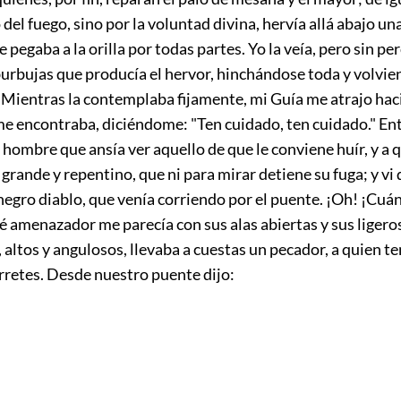
del fuego, sino por la voluntad divina, hervía allá abajo un
 pegaba a la orilla por todas partes. Yo la veía, pero sin per
urbujas que producía el hervor, hinchándose toda y volvie
Mientras la contemplaba fijamente, mi Guía me atrajo hacia
 me encontraba, diciéndome: "Ten cuidado, ten cuidado." E
hombre que ansía ver aquello de que le conviene huír, y a 
grande y repentino, que ni para mirar detiene su fuga; y vi 
egro diablo, que venía corriendo por el puente. ¡Oh! ¡Cuán
é amenazador me parecía con sus alas abiertas y sus ligero
altos y angulosos, llevaba a cuestas un pecador, a quien t
rretes. Desde nuestro puente dijo: