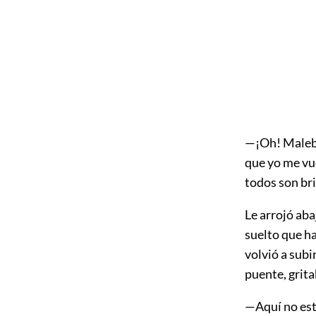
—¡Oh! Malebr
que yo me vue
todos son bri
Le arrojó aba
suelto que ha
volvió a subi
puente, grit
—Aquí no está