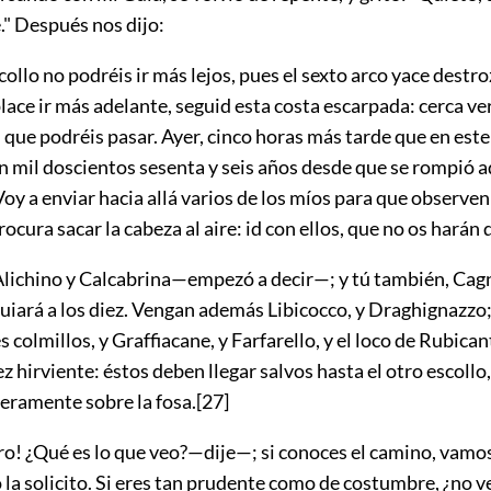
." Después nos dijo:
ollo no podréis ir más lejos, pues el sexto arco yace destro
place ir más adelante, seguid esta costa escarpada: cerca ve
l que podréis pasar. Ayer, cinco horas más tarde que en es
 mil doscientos sesenta y seis años desde que se rompió a
oy a enviar hacia allá varios de los míos para que observen
cura sacar la cabeza al aire: id con ellos, que no os harán 
lichino y Calcabrina—empezó a decir—; y tú también, Cag
uiará a los diez. Vengan además Libicocco, y Draghignazzo; 
s colmillos, y Graffiacane, y Farfarello, y el loco de Rubic
ez hirviente: éstos deben llegar salvos hasta el otro escollo
teramente sobre la fosa.
[27]
! ¿Qué es lo que veo?—dije—; si conoces el camino, vamos 
o la solicito. Si eres tan prudente como de costumbre, ¿no v