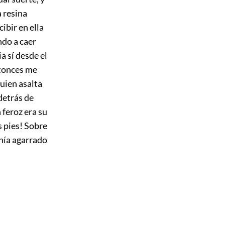
a resina
cibir en ella
ndo a caer
 sí desde el
ntonces me
quien asalta
detrás de
 feroz era su
s pies! Sobre
enía agarrado