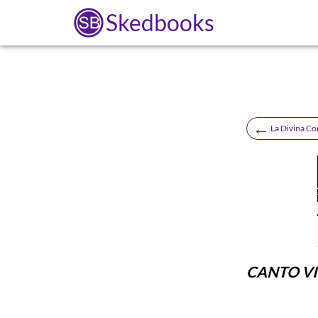
Skedbooks
←
La Divina C
CANTO V