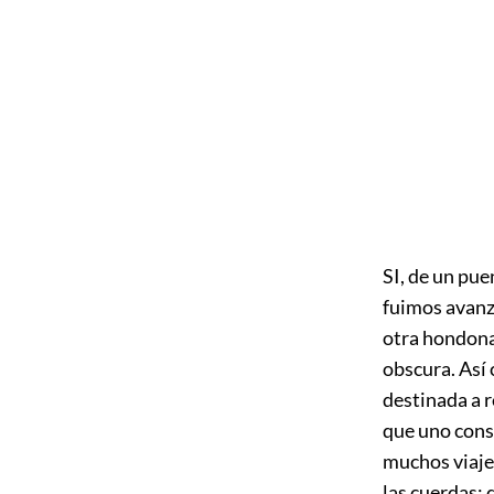
SI, de un pue
fuimos avanza
otra hondona
obscura. Así 
destinada a 
que uno cons
muchos viajes
las cuerdas; 