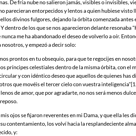
nas. De fría nube no salieron jamás, visibles o invisibles, v
no parecieran entorpecidos y lentos a quien hubiese visto l
llos divinos fulgores, dejando la órbita comenzada antes e
. Y dentro de los que se nos aparecieron delante resonaba 
e nunca me ha abandonado el deseo de volverlo a oír. Enton
a nosotros, y empezó a decir solo:
os prontos en tu obsequio, para que te regocijes en nosot
os príncipes celestiales dentro de la misma órbita, con el
rcular y con idéntico deseo que aquellos de quienes has di
ros que movéis el tercer cielo con vuestra inteligencia"
[1
llenos de amor, que por agradarte, no nos será menos dulce
reposo.
is ojos se fijaron reverentes en mi Dama, y que ella les di
su contentamiento, los volví hacia la resplandeciente alma
cido, y: