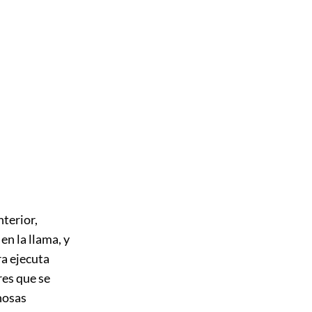
nterior,
en la llama, y
ra ejecuta
res que se
chosas