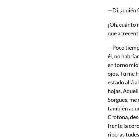
—Di, ¿quién 
¡Oh, cuánto m
que acrecentó
—Poco tiempo
él, no habría
en torno mío 
ojos. Tú me h
estado allá 
hojas. Aquell
Sorgues, me 
también aque
Crotona, des
frente la cor
riberas tudes