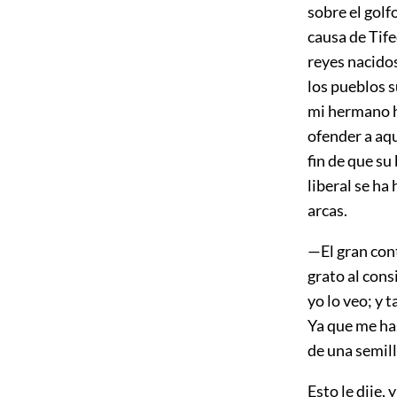
sobre el golf
causa de Tife
reyes nacidos
los pueblos s
mi hermano hu
ofender a aqu
fin de que su
liberal se ha
arcas.
—El gran con
grato al cons
yo lo veo; y 
Ya que me ha
de una semill
Esto le dije, 