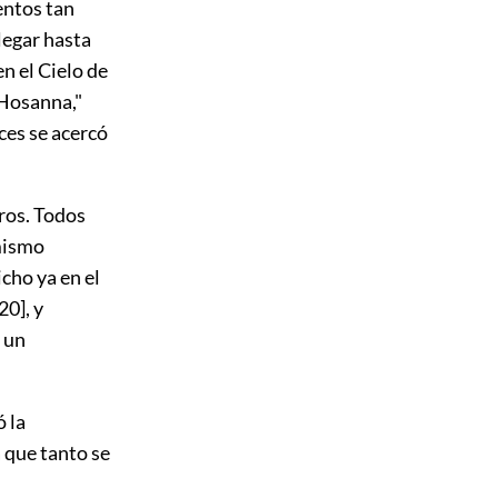
ientos tan
legar hasta
n el Cielo de
"Hosanna,"
ces se acercó
ros. Todos
 mismo
cho ya en el
20]
, y
 un
ó la
 que tanto se