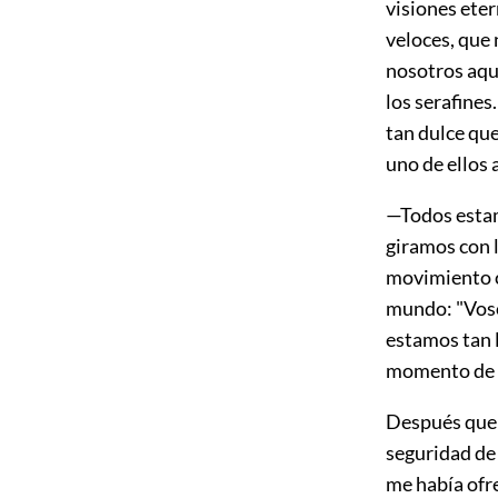
visiones eter
veloces, que 
nosotros aque
los serafines
tan dulce qu
uno de ellos 
—Todos estam
giramos con l
movimiento ci
mundo: "Vosot
estamos tan 
momento de 
Después que m
seguridad de 
me había ofre