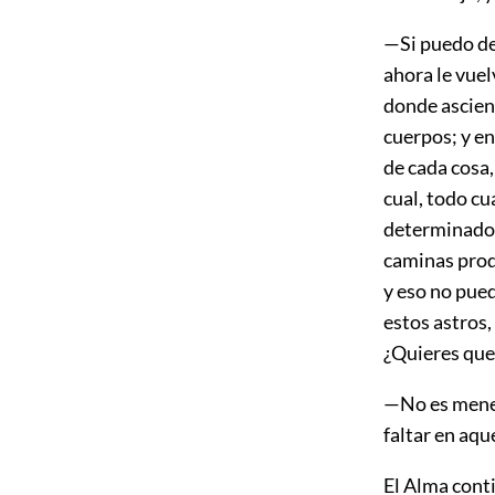
—Si puedo de
ahora le vuel
donde ascien
cuerpos; y en
de cada cosa,
cual, todo cu
determinado, 
caminas produ
y eso no pued
estos astros,
¿Quieres que
—No es menes
faltar en aqu
El Alma cont