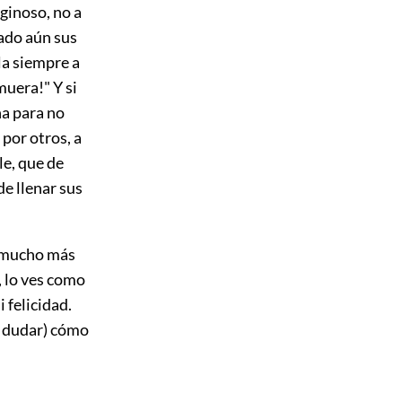
iginoso, no a
rado aún sus
la siempre a
muera!" Y si
ña para no
por otros, a
le, que de
de llenar sus
s mucho más
, lo ves como
 felicidad.
 dudar) cómo