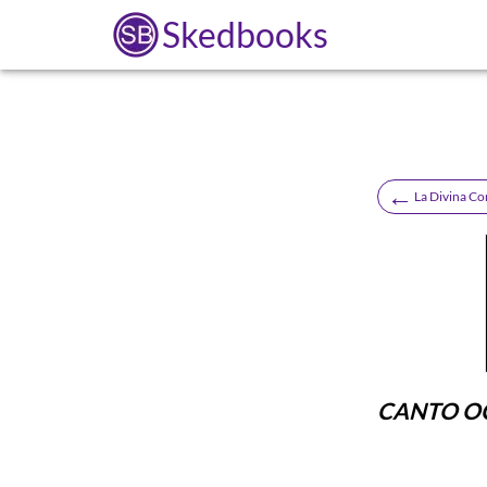
Skedbooks
←
La Divina C
CANTO O