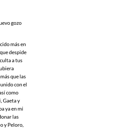
nuevo gozo
ecido más en
 que
despide
culta a tus
hubiera
 más que las
 unido con el
 así como
, Gaeta y
ba ya en mi
donar las
o y Peloro,