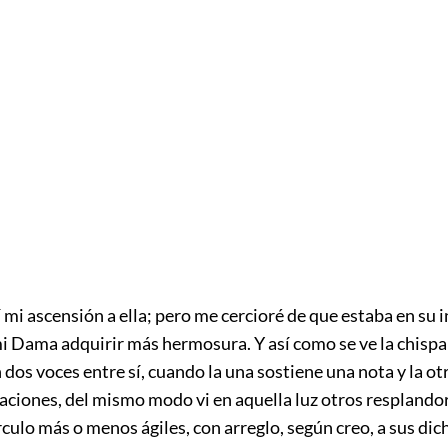
 mi ascensión a ella; pero me cercioré de que estaba en su i
i Dama adquirir más hermosura. Y así como se ve la chispa 
 dos voces entre sí, cuando la una sostiene una nota y la ot
aciones, del mismo modo vi en aquella luz otros resplando
rculo más o me
nos ágiles, con arreglo, según creo, a sus di