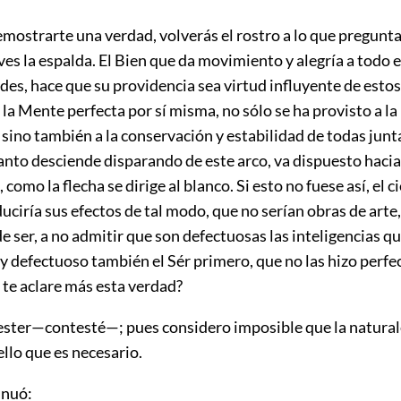
mostrarte una verdad, volverás el rostro a lo que pregunt
ves la espalda. El Bien que da movimiento y alegría a todo e
des, hace que su providencia sea virtud influyente de esto
 la Mente perfecta por sí misma, no sólo se ha provisto a la
 sino también a la conservación y estabilidad de todas junta
anto desciende disparando de este arco, va dispuesto hacia
como la flecha se dirige al blanco. Si esto no fuese así, el c
ciría sus efectos de tal modo, que no serían obras de arte,
e ser, a no admitir que son defectuosas las inteligencias 
 y defectuoso también el Sér primero, que no las hizo perfe
 te aclare más esta verdad?
ter—contesté—; pues considero imposible que la naturale
ello que es necesario.
inuó: