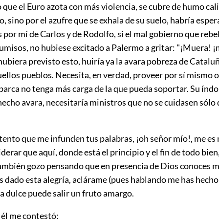
o que el Euro azota con más violencia, se cubre de humo cal
o, sino por el azufre que se exhala de su suelo, habría espe
 por mí de Carlos y de Rodolfo, si el mal gobierno que rebe
umisos, no hubiese excitado a Palermo a gritar: "¡Muera! ¡
biera previsto esto, huiría ya la avara pobreza de Catalu
ellos pueblos. Necesita, en verdad, proveer por sí mismo o 
 barca no tenga más carga de la que pueda soportar. Su índo
 hecho avara, necesitaría ministros que no se cuidasen sólo 
tento que me infunden tus palabras, ¡oh señor mío!, me e
iderar que aquí, donde está el principio y el fin de todo bien
también gozo pensando que en presencia de Dios conoces mi
s dado esta alegría, aclárame (pues hablando me has
hecho
a dulce puede salir un fruto amargo.
y él me contestó: