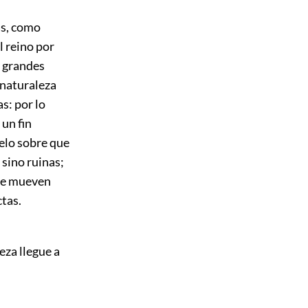
as, como
l reino por
s grandes
 naturaleza
s: por lo
 un fin
ielo sobre que
 sino ruinas;
que mueven
ctas.
za llegue a