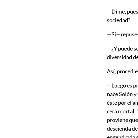
—Dime, pues: 
sociedad?
—Sí—repuse—;
—¿Y puede ser
diversidad de
Así, procedie
—Luego es pre
nace Solón y 
éste por el ai
cera mortal, 
proviene que
descienda de 
engendrada s