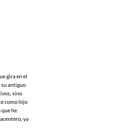
ue gira en el
n su antiguo
ivos, sino
te como hijo
a que he
lacentero, ya