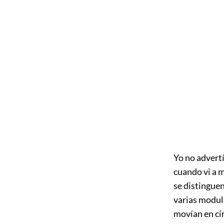
Yo no advertí
cuando vi a m
se distinguen
varias modul
movían en cí