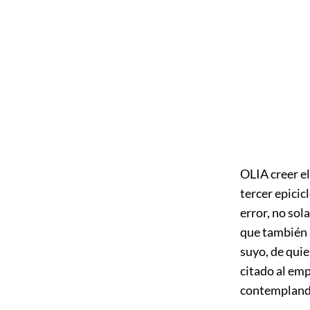
OLIA creer el
tercer epicic
error, no sol
que también 
suyo, de quie
citado al emp
contemplando