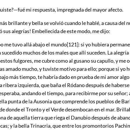
fuiste?—fué mi respuesta, impregnada del mayor afecto.
ás brillante y bella se volvió cuando le hablé, a causa del 
 sus alegrías! Embellecida de este modo, me dijo:
 me tuvo allá abajo el mundo
[121]
: si yo hubiera perman
n sucedido muchos de los males que allí suceden. La alegría
estos fulgores, me cubre como al gusano su capullo, y me o
as amado mucho, y tuviste motivo para ello; porque si yo 
abajo más tiempo, te habría dado en prueba de mi amor algo
a ribera izquierda, que baña el Ródano después de haberse
esperaba, andando el tiempo, para recibirme por su señor;
lla punta de la Ausonia que comprende los pueblos de Bari
de donde el Tronto y el Verde desembocan en el mar. Brilla
ona de aquella tierra que riega el Danubio después de aban
cas; y la bella Trinacria, que entre los promontorios Pachin