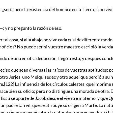
¿sería peor la existencia del hombre en la Tierra, si no viv
 y no pregunto la razón de eso.
 tal cosa, si allá abajo no vive cada cual de diferente modo
 oficios? No puede ser, si vuestro maestro escribió la verda
ndo de una en otra deducción, llegó a ésta; y después conc
ciso que sean diversas las raíces de vuestras aptitudes; po
otro Jerjes, uno Melquisedec y otro aquel que perdió a su
h
re.
[122]
La influencia de los círculos celestes, que imprime s
hace bien su oficio; pero no distingue una morada de otra. 
 Esaú se aparte de Jacob desde el vientre materno, y que Q
un padre tan vil, que se atribuye su origen a Marte. La nat
ería siempre semejante a la naturaleza que engendra, si la