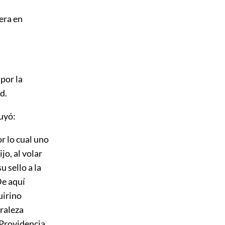
iera en
 por la
d.
luyó:
r lo cual uno
ijo, al volar
u sello a la
De aquí
uirino
uraleza
 Providencia