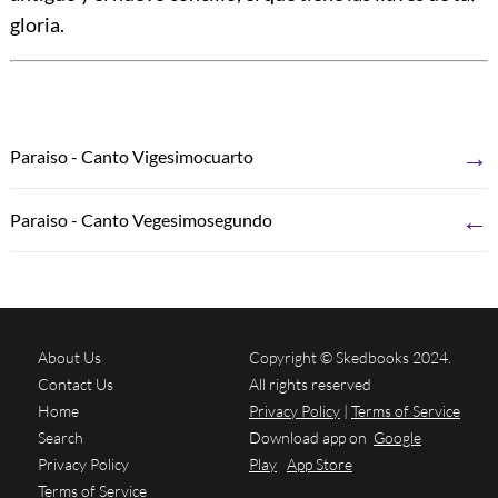
gloria.
→
Paraiso - Canto Vigesimocuarto
←
Paraiso - Canto Vegesimosegundo
About Us
Copyright © Skedbooks 2024.
Contact Us
All rights reserved
Home
Privacy Policy
|
Terms of Service
Search
Download app on
Google
Privacy Policy
Play
App Store
Terms of Service