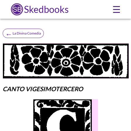
Skedbooks
☰
←
La Divina Comedia
CANTO VIGESIMOTERCERO