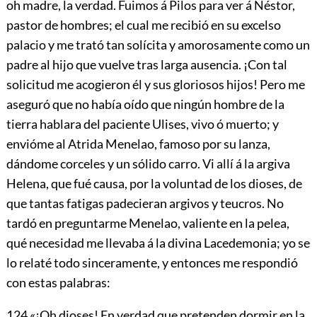
oh madre,
la verdad. Fuimos á Pilos para ver á Néstor,
pastor de hombres; el cual me recibió en su excelso
palacio y me trató tan solícita y amorosamente como un
padre al hijo que vuelve tras larga ausencia. ¡Con tal
solicitud me acogieron él y sus gloriosos hijos! Pero me
aseguró que no había oído que ningún hombre de la
tierra hablara del paciente Ulises, vivo ó muerto; y
envióme al Atrida Menelao, famoso por su lanza,
dándome corceles y un sólido carro. Vi allí á la argiva
Helena, que fué causa, por la voluntad de los dioses, de
que tantas fatigas padecieran argivos y teucros. No
tardó en preguntarme Menelao, valiente en la pelea,
qué necesidad me llevaba á la divina Lacedemonia; yo se
lo relaté todo sinceramente, y entonces me respondió
con estas palabras:
124
«¡Oh dioses! En verdad que pretenden dormir en la