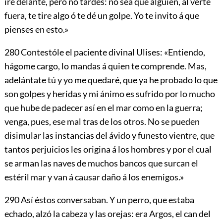
iré delante, pero no tardes: no sea que alguien, al verte
fuera, te tire algo ó te dé un golpe. Yo te invito á que
pienses en esto.»
280
Contestóle el paciente divinal Ulises: «Entiendo,
hágome cargo, lo mandas á quien te comprende. Mas,
adelántate tú y yo me quedaré, que ya he probado lo que
son golpes y heridas y mi ánimo es sufrido por lo mucho
que hube de padecer así en el mar como en la guerra;
venga, pues, ese mal tras de los otros. No se pueden
disimular las instancias del ávido y funesto vientre, que
tantos perjui
cios les origina á los hombres y por el cual
se arman las naves de muchos bancos que surcan el
estéril mar y van á causar daño á los enemigos.»
290
Así éstos conversaban. Y un perro, que estaba
echado, alzó la cabeza y las orejas: era Argos, el can del