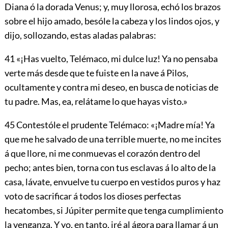
Diana ó la dorada Venus; y, muy llorosa, echó los brazos
sobre el hijo amado, besóle la cabeza y los lindos ojos, y
dijo, sollozando, estas aladas palabras:
41
«¡Has vuelto, Telémaco, mi dulce luz! Ya no pensaba
verte más desde que te fuiste en la nave á Pilos,
ocultamente y contra mi deseo, en busca de noticias de
tu padre. Mas, ea, relátame lo que hayas visto.»
45
Contestóle el prudente Telémaco: «¡Madre mía! Ya
que me he salvado de una terrible muerte, no me incites
á que llore, ni me conmuevas el corazón dentro del
pecho; antes bien, torna con tus esclavas á lo alto de la
casa, lávate, envuelve tu cuerpo en vestidos puros y haz
voto de sacrificar á todos los dioses perfectas
hecatombes, si Júpiter permite que tenga cumplimiento
la venganza. Y yo, en tanto, iré al ágora para llamar á un