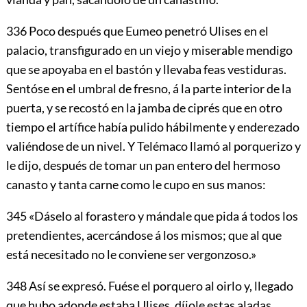
336
Poco después que Eumeo penetró Ulises en el
palacio, transfigurado en un viejo y miserable mendigo
que se apoyaba en el bastón y llevaba feas vestiduras.
Sentóse en el umbral de fresno, á la parte interior de la
puerta, y se recostó en la jamba de ciprés que en otro
tiempo el artífice había pulido hábilmente y enderezado
valiéndose de un nivel. Y Telémaco llamó al porquerizo y
le dijo, después de tomar un pan entero del hermoso
canasto y tanta carne como le cupo en sus manos:
345
«Dáselo al forastero y mándale que pida á todos los
pretendientes, acercándose á los mismos; que al que
está necesitado no le conviene ser vergonzoso.»
348
Así se expresó. Fuése el porquero al oirlo y, llegado
que hubo adonde estaba Ulises, díjole estas aladas