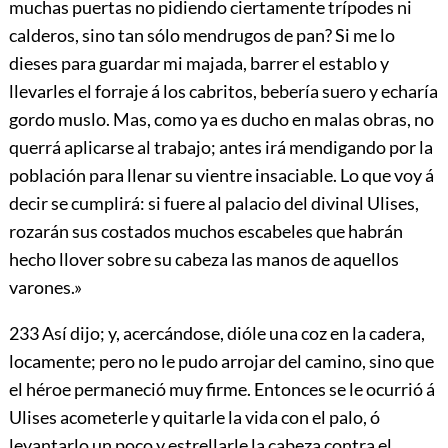
muchas puertas no pidiendo ciertamente trípodes ni
calderos, sino tan sólo mendrugos de pan? Si me lo
dieses para guardar mi majada, barrer el establo y
llevarles el forraje á los cabritos, bebería suero y echaría
gordo muslo. Mas, como ya es ducho en malas obras, no
querrá aplicarse al trabajo; antes irá mendigando por la
población para llenar su vientre insaciable. Lo que voy á
decir se cumplirá: si fuere al palacio del divinal Ulises,
rozarán sus costados muchos escabeles que habrán
hecho llover sobre su cabeza las manos de aquellos
varones.»
233
Así dijo; y, acercándose, dióle una coz en la cadera,
locamente; pero no le pudo arrojar del camino, sino que
el héroe permaneció muy firme. Entonces se le ocurrió á
Ulises acometerle y quitarle la vida con el palo, ó
levantarlo un poco y estrellarle la cabeza contra el