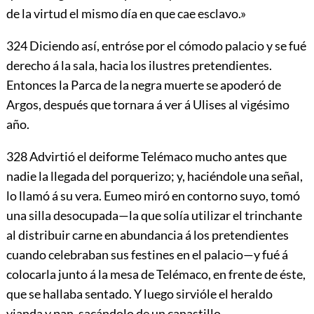
de la virtud el mismo día en que cae esclavo.»
324
Diciendo así, entróse por el cómodo palacio y se fué
derecho á la sala, hacia los ilustres pretendientes.
Entonces la Parca de la negra muerte se apoderó de
Argos, después que tornara á ver á Ulises al vigésimo
año.
328
Advirtió el deiforme Telémaco mucho antes que
nadie la llegada del porquerizo; y, haciéndole una señal,
lo llamó á su vera. Eumeo miró en contorno suyo, tomó
una silla desocupada—la que solía utilizar el trinchante
al distribuir carne en abundancia á los pretendientes
cuando celebraban sus festines en el palacio—y fué á
colocarla junto á la mesa de Telémaco, en frente de éste,
que se hallaba sentado. Y luego sirvióle el heraldo
vianda y pan, sacándolo de un canastillo.