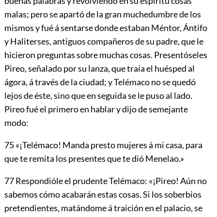
buenas palabras y revolviendo en su espíritu cosas
malas; pero se apartó de la gran muchedumbre de los
mismos y fué á sentarse donde estaban Méntor, Ántifo
y Haliterses, antiguos compañeros de su padre, que le
hicieron preguntas sobre muchas cosas. Presentóseles
Pireo, señalado por su lanza, que traía el huésped al
ágora, á través de la ciudad; y Telémaco no se quedó
lejos de éste, sino que en seguida se le puso al lado.
Pireo fué el primero en hablar y dijo de semejante
modo:
75
«¡Telémaco! Manda presto mujeres á mi casa, para
que te remita los presentes que te dió Menelao.»
77
Respondióle el prudente Telémaco: «¡Pireo! Aún no
sabemos cómo acabarán estas cosas. Si los soberbios
pretendientes, matándome á traición en el palacio, se