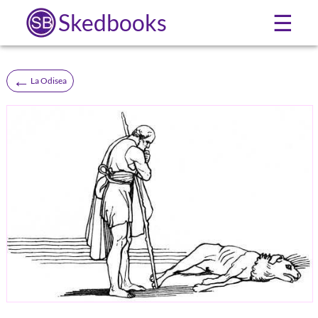
Skedbooks
☰
←
La Odisea