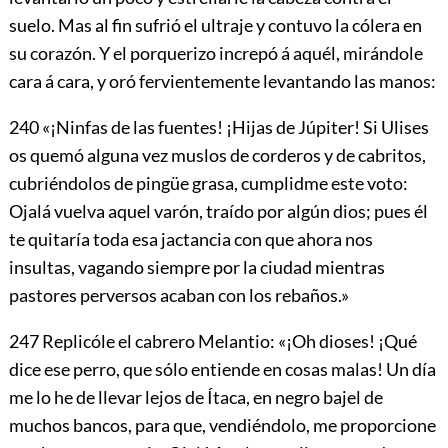
suelo. Mas al fin sufrió el ultraje y contuvo la cólera en
su corazón. Y el porquerizo increpó á aquél, mirándole
cara á cara, y oró fervientemente levantando las manos:
240
«¡Ninfas de las fuentes! ¡Hijas de Júpiter! Si Ulises
os quemó alguna vez muslos de corderos y de cabritos,
cubriéndolos de pingüe grasa, cumplidme este voto:
Ojalá vuelva aquel varón, traído
por algún dios; pues él
te quitaría toda esa jactancia con que ahora nos
insultas, vagando siempre por la ciudad mientras
pastores perversos acaban con los rebaños.»
247
Replicóle el cabrero Melantio: «¡Oh dioses! ¡Qué
dice ese perro, que sólo entiende en cosas malas! Un día
me lo he de llevar lejos de Ítaca, en negro bajel de
muchos bancos, para que, vendiéndolo, me proporcione