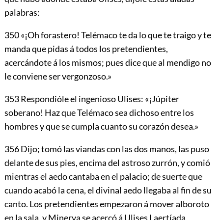
palabras:
350
«¡Oh forastero! Telémaco te da lo que te traigo y te
manda que pidas á todos los pretendientes,
acercándote á los mismos; pues dice que al mendigo no
le conviene ser vergonzoso.»
353
Respondióle el ingenioso Ulises: «¡Júpiter
soberano! Haz que Telémaco sea dichoso entre los
hombres y que se cumpla cuanto su corazón desea.»
356
Dijo; tomó las viandas con las dos manos, las puso
delante de sus pies, encima del astroso zurrón, y comió
mientras el aedo cantaba en el palacio; de suerte que
cuando acabó la cena, el divinal aedo llegaba al fin de su
canto. Los pretendientes empezaron á mover alboroto
en la sala, y Minerva se acercó á Ulises Laertíada