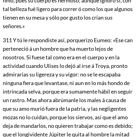
fimo, pues su cuerpo es hermoso; aunque ignoro si, con
tal belleza fué ligero para correr ó como los que algunos
tienen en su mesa y sólo por gusto los crían sus
señores.»
311
Y tú le respondiste así, porquerizo Eumeo: «Ese can
perteneció á un hombre que ha muerto lejos de
nosotros. Si fuese tal como era en el cuerpo y en la
actividad cuando Ulises lo dejó al irse á Troya, pronto
admirarías su ligereza y su vigor: no se le escapaba
ninguna fiera que levantase, ni aun en lo más hondo de
intrincada selva, porque era sumamente hábil en seguir
un rastro. Mas ahora abrúmanle los males á causa de
que su amo murió fuera de la patria, y las negligentes
mozas no lo cuidan, porque los siervos, así que el amo
deja de mandarlos, no quieren trabajar como es debido;
que el longividente Júpiter le quita al hombre la mitad