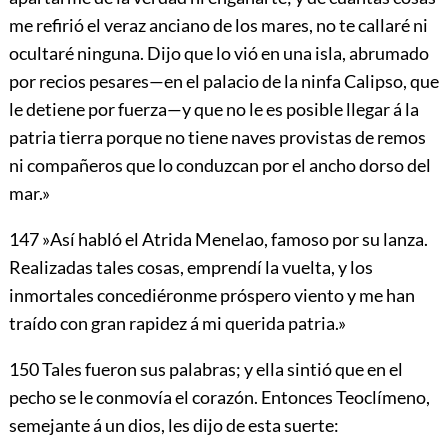
me refirió el veraz anciano de los mares, no te callaré ni
ocultaré ninguna. Dijo que lo vió en una isla, abrumado
por recios pesares—en el palacio de la ninfa Calipso, que
le detiene por fuerza—y que no le es posible llegar á la
patria tierra porque no tiene naves provistas de remos
ni compañeros que lo conduzcan por el ancho dorso del
mar.»
147
»Así habló el Atrida Menelao, famoso por su lanza.
Realizadas tales cosas, emprendí la vuelta, y los
inmortales concediéronme próspero viento y me han
traído con gran rapidez á mi querida patria.»
150
Tales fueron sus palabras; y ella sintió que en el
pecho se le conmovía el corazón. Entonces Teoclímeno,
semejante á un dios, les dijo de esta suerte: