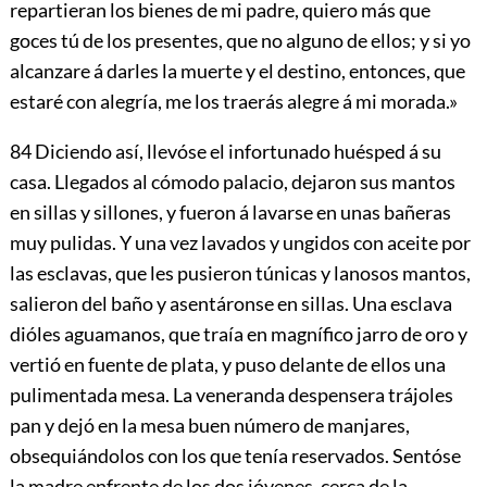
repartieran los bienes de mi padre, quiero más que
goces tú de los presentes, que no alguno de ellos; y si yo
alcanzare á darles la muerte y el destino, entonces, que
estaré con alegría, me los traerás alegre á mi morada.»
84
Diciendo así, llevóse el infortunado huésped á su
casa. Llegados al cómodo palacio, dejaron sus mantos
en sillas y sillones, y fueron á lavarse en unas bañeras
muy pulidas. Y una vez lavados y ungidos con aceite por
las esclavas, que les pusieron túnicas y lanosos mantos,
salieron del baño y asentáronse en sillas. Una esclava
dióles aguamanos, que traía en magnífico jarro de oro y
vertió en fuente de plata, y puso delante de ellos una
pulimentada mesa. La veneranda despensera trájoles
pan y dejó en la mesa buen número de manjares,
obsequiándolos con los que tenía reservados. Sentóse
la madre enfrente de los dos jóvenes, cerca de la