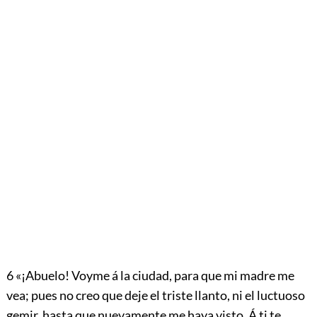
6
«¡Abuelo! Voyme á la ciudad, para que mi madre me
vea; pues no creo que deje el triste llanto, ni el luctuoso
gemir, hasta que nuevamente me haya visto. Á ti te