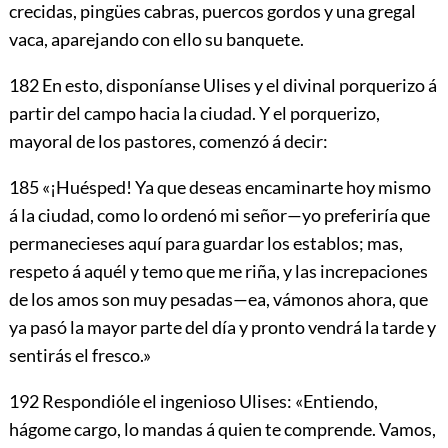
crecidas, pingües cabras, puercos gordos y una gregal
vaca, aparejando con ello su banquete.
182
En esto, disponíanse Ulises y el divinal porquerizo á
partir del campo hacia la ciudad. Y el porquerizo,
mayoral de los pastores, comenzó á decir:
185
«¡Huésped! Ya que deseas encaminarte hoy mismo
á la ciudad, como lo ordenó mi señor—yo preferiría que
permanecieses aquí para guardar los establos; mas,
respeto á aquél y temo que me riña, y las increpaciones
de los amos son muy pesadas—ea, vámonos ahora, que
ya pasó la mayor parte del día y pronto vendrá la tarde y
sentirás el fresco.»
192
Respondióle el ingenioso Ulises: «Entiendo,
hágome cargo, lo mandas á quien te comprende. Vamos,