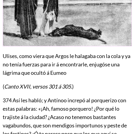
Ulises, como viera que Argos le halagaba con la cola y ya
no tenía fuerzas para ir á encontrarle, enjugóse una
lágrima que ocultó á Eumeo
(
Canto XVII, versos 301 á 305.
)
374
Así les habló; y Antínoo increpó al porquerizo con
estas pala
bras: «¡Ah, famoso porquero! ¿Por qué lo
trajiste á la ciudad? ¿Acaso no tenemos bastantes
vagabundos, que son mendigos importunos y peste de
los festines? ¿Ó te parece poco que los que aquí se