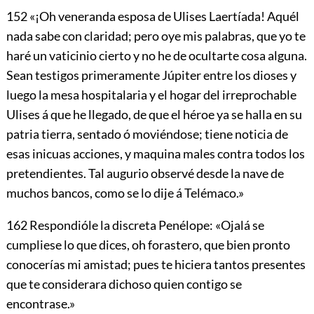
152
«¡Oh veneranda esposa de Ulises Laertíada! Aquél
nada sabe con claridad; pero oye mis palabras, que yo te
haré un vaticinio
cierto y no he de ocultarte cosa alguna.
Sean testigos primeramente Júpiter entre los dioses y
luego la mesa hospitalaria y el hogar del irreprochable
Ulises á que he llegado, de que el héroe ya se halla en su
patria tierra, sentado ó moviéndose; tiene noticia de
esas inicuas acciones, y maquina males contra todos los
pretendientes. Tal augurio observé desde la nave de
muchos bancos, como se lo dije á Telémaco.»
162
Respondióle la discreta Penélope: «Ojalá se
cumpliese lo que dices, oh forastero, que bien pronto
conocerías mi amistad; pues te hiciera tantos presentes
que te considerara dichoso quien contigo se
encontrase.»