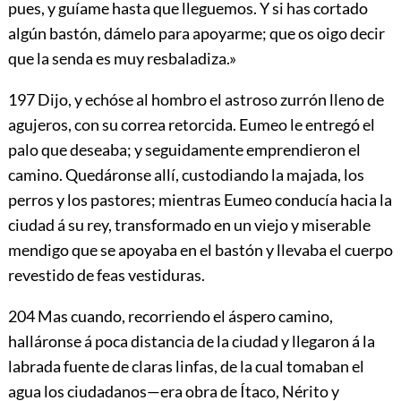
pues, y guíame hasta que lleguemos. Y si has cortado
algún bastón, dámelo para apoyarme; que os oigo decir
que la senda es muy resbaladiza.»
197
Dijo, y echóse al hombro el astroso zurrón lleno de
agujeros,
con su correa retorcida. Eumeo le entregó el
palo que deseaba; y seguidamente emprendieron el
camino. Quedáronse allí, custodiando la majada, los
perros y los pastores; mientras Eumeo conducía hacia la
ciudad á su rey, transformado en un viejo y miserable
mendigo que se apoyaba en el bastón y llevaba el cuerpo
revestido de feas vestiduras.
204
Mas cuando, recorriendo el áspero camino,
halláronse á poca distancia de la ciudad y llegaron á la
labrada fuente de claras linfas, de la cual tomaban el
agua los ciudadanos—era obra de Ítaco, Nérito y