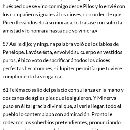
huésped que se vino conmigo desde Pilos y lo envié con
los compañeros iguales á los dioses, con orden de que
Pireo llevándoselo á su morada, lo tratase con solícita
amistad y lo honrara hasta que yo viniera.»
57
Así le dijo; y ninguna palabra voló de los labios de
Penélope. Lavóse ésta, envolvió su cuerpo en vestidos
puros, é hizo voto de sacrificar á todos los dioses
perfectas hecatombes, si Júpiter permitía que tuviere
cumplimiento la venganza.
61
Telémaco salió del palacio con su lanza en la mano y
dos canes de ágiles pies que le siguieron. Y Minerva
puso en él tal gracia divi
nal que, al verle llegar, todo el
pueblo lo contemplaba con admiración. Pronto le
rodearon los soberbios pretendientes, pronunciando