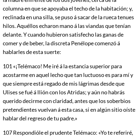
columna en que se apoyaba el techo de la habitación; y,
reclinada en una silla, se puso á sacar de la rueca tenues
hilos. Aquéllos echaron mano á las viandas que tenían
delante. Y cuando hubieron satisfecho las ganas de
comer y de beber, la discreta Penélope comenzó á
hablarles de esta suerte:
101
«¡Telémaco! Me iré á la estancia superior para
acostarme en aquel lecho que tan luctuoso es para mí y
que siempre está regado de mis lágrimas desde que
Ulises se fué á Ilión con los Atridas; y aún no habrás
querido decirme con claridad, antes que los soberbios
pretendientes vuelvan á esta casa, si en algún sitio oíste
hablar del regreso de tu padre.»
107
Respondióle el prudente Telémaco: «Yo te referiré,