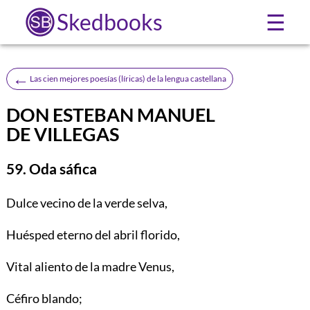
Skedbooks
☰
←
Las cien mejores poesías (lí­ricas) de la lengua castellana
DON ESTEBAN MANUEL
DE VILLEGAS
59. Oda sáfica
Dulce
vecino de la verde selva,
Huésped eterno del abril florido,
Vital aliento de la madre Venus,
Céfiro blando;