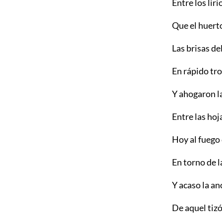
Entre los liri
Que el huert
Las brisas de
En rápido tro
Y ahogaron l
Entre las hoj
Hoy al fuego
En torno de 
Y acaso la a
De aquel tiz