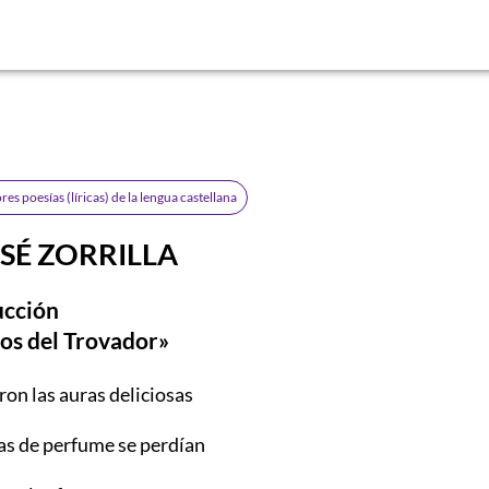
res poesías (lí­ricas) de la lengua castellana
SÉ ZORRILLA
ucción
tos del Trovador»
ron las auras deliciosas
s de perfume se perdían