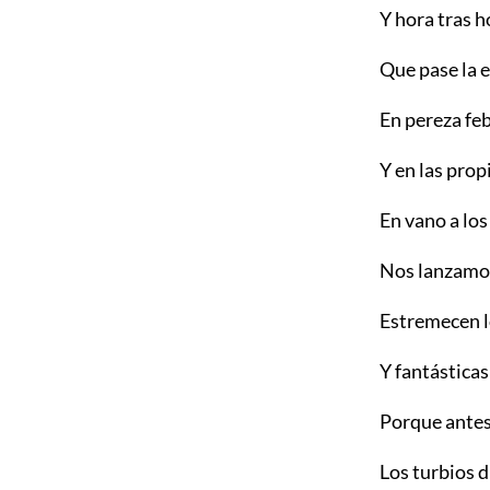
Y hora tras 
Que pase la e
En pereza fe
Y en las pro
En vano a los
Nos lanzamos
Estremecen l
Y fantástica
Porque antes
Los turbios d