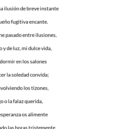
a ilusión de breve instante
ueño fugitiva encante.
he pasado entre ilusiones,
 y de luz, mi dulce vida,
dormir en los salones
er la soledad convida;
evolviendo los tizones,
o o la falaz querida,
esperanza os alimente
ndo las horas tristemente.