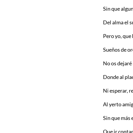
Sin que algun
Del alma el s
Pero yo, que 
Sueños de oro
No os dejaré 
Donde al plac
Ni esperar, r
Al yerto amig
Sin que más 
Que ir conta