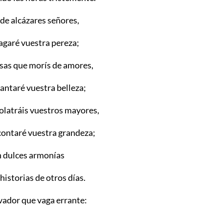
 de alcázares señores,
agaré vuestra pereza;
as que morís de amores,
antaré vuestra belleza;
dolatráis vuestros mayores,
 contaré vuestra grandeza;
n dulces armonías
historias de otros días.
vador que vaga errante: