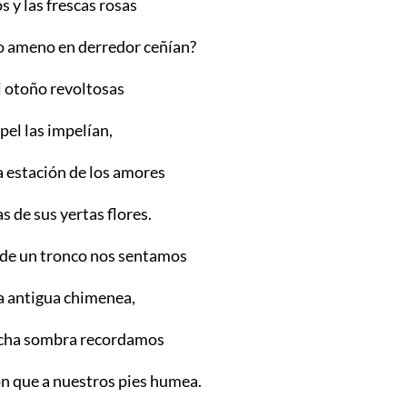
os y las frescas rosas
o ameno en derredor ceñían?
l otoño revoltosas
pel las impelían,
a estación de los amores
as de sus yertas flores.
 de un tronco nos sentamos
la antigua chimenea,
ncha sombra recordamos
ón que a nuestros pies humea.