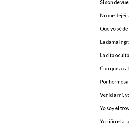
Si son de vue
No me dejéis
Que yo sé de 
La dama ingra
La cita ocult
Con que a ca
Por hermosas
Venid a mí, y
Yo soy el tro
Yo ciño el ar