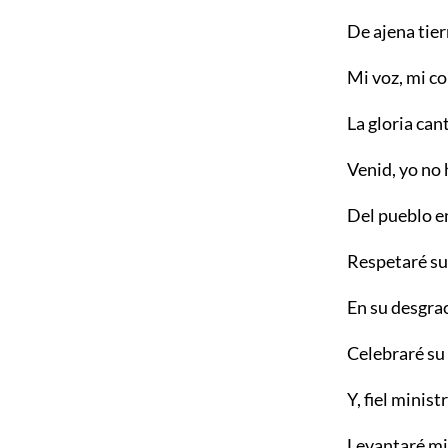
De ajena tier
Mi voz, mi co
La gloria can
Venid, yo no 
Del pueblo en
Respetaré su 
En su desgrac
Celebraré su 
Y, fiel minist
Levantaré mi