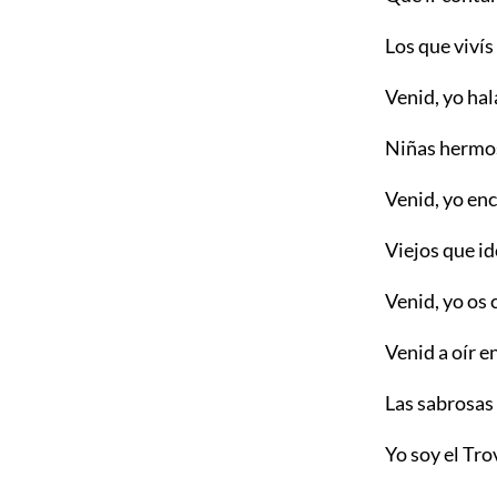
Los que vivís
Venid, yo hal
Niñas hermos
Venid, yo enc
Viejos que i
Venid, yo os
Venid a oír e
Las sabrosas 
Yo soy el Tro