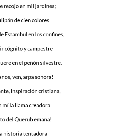
 recojo en mil jardines;
ulipán de cien colores
e Estambul en los confines,
ul incógnito y campestre
ere en el peñón silvestre.
anos, ven, arpa sonora!
nte, inspiración cristiana,
 mí la llama creadora
nto del Querub emana!
la historia tentadora