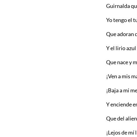
Guirnalda que
Yo tengo el t
Que adoran d
Y el lirio az
Que nace y mu
¡Ven a mis m
¡Baja a mi me
Y enciende en
Que del alie
¡Lejos de mí 