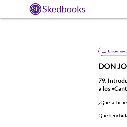
Skedbooks
←
Las cien mejo
DON JO
79. Introd
a los «Can
¿Qué
se hicie
Que henchida