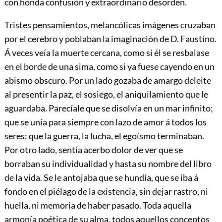
con honda confusión y extraordinario desorden.
Tristes pensamientos, melancólicas imágenes cruzaban
por el cerebro y poblaban la imaginación de D. Faustino.
Á veces veía la muerte cercana, como si él se resbalase
en el borde de una sima, como si ya fuese cayendo en un
abismo obscuro. Por un lado gozaba de amargo deleite
al presentir la paz, el sosiego, el aniquilamiento que le
aguardaba. Parecíale que se disolvía en un mar infinito;
que se unía para siempre con lazo de amor á todos los
seres; que la guerra, la lucha, el egoísmo terminaban.
Por otro lado, sentía acerbo dolor de ver que se
borraban su individualidad y hasta su nombre del libro
de la vida. Se le antojaba que se hundía, que se iba á
fondo en el piélago de la existencia, sin dejar rastro, ni
huella, ni memoria de haber pasado. Toda aquella
armonía poética de su alma, todos aquellos conceptos