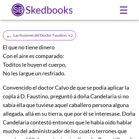
Skedbooks
☰
←
Las Ilusiones del Doctor Faustino, v.2
El que no tiene dinero
Con el aire es comparado:
Toditos le huyen el cuerpo,
No les largue un resfriado.
Convencido el doctor Calvo de que se podía aplicar la
copla á D. Faustino, preguntó á doña Candelaria si no
sabía ella que tuviese aquel caballero persona alguna
allegada, allá en su tierra, que por él se interesase. Doña
Candelaria contestó entonces que le había oído hablar
mucho del administrador de los cuatro terrones que