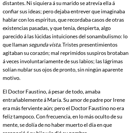
distantes. Ni siquiera á su marido se atrevía ella á
confiar sus ideas; pero dejaba entrever que imaginaba
hablar con los espíritus, que recordaba casos de otras
existencias pasadas, y que tenía, despierta, algo
parecido á las lúcidas intuiciones del sonambulismo: lo
que llaman
segunda vista
. Tristes presentimientos
agitaban su corazón; mal reprimidos suspiros brotaban
á veces involuntariamente de sus labios; las lágrimas
solían nublar sus ojos de pronto, sin ningún aparente
motivo.
El Doctor Faustino, á pesar de todo, amaba
entrañablemente
á María. Su amor de padre por Irene
era más ferviente aún; pero el Doctor Faustino no era
feliz tampoco. Con frecuencia, en lo más oculto de su
mente, se dolía de no haber muerto el día en que
reconoció á su hija y le dió su nombre.