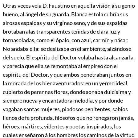
Otras veces veía D. Faustino en aquella visión á su genio
bueno, al ángel de su guarda. Blanca estola cubría sus
airosas espaldas y su virgíneo seno, y de sus espaldas
brotaban alas transparentes teñidas de clara luz y
tornasoladas, como el ópalo, con azul, carmín y nácar.
No andaba ella: se deslizaba en el ambiente, alzándose
del suelo. El espíritu del Doctor volaba hasta alcanzarla,
y parecía que ella se remontaba al empíreo con el
espíritu del Doctor, y que ambos penetraban juntos en
la morada de los bienaventurados: en un yermo ideal,
cubierto de perennes flores, donde sonaba dulcísima y
siempre nueva y encantadora melodía, y por donde
vagaban santas mujeres, piadosos penitentes, sabios
llenos de fe profunda, filósofos que no renegaron jamás,
héroes, mártires, videntes y poetas inspirados, los
cuales enseñaron á los hombres los caminos de la virtud