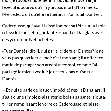
moi; je l'avoue hautement. Trouvez le moyen et je
l'exécute, pourvu qu'il n'y ait pas mort d'homme, car
Mercédès a dit qu'elle se tuerait si l'on tuait Dantès.»
Caderousse, qui avait laissé tomber sa tête sur la table
releva le front, et regardant Fernand et Danglars avec
des yeux lourds et hébétés:
«Tuer Dantès! dit-il, qui parle ici de tuer Dantès? je ne
veux pas qu'on le tue, moi: c'est mon ami; il a offert ce
matin de partager son argent avec moi, comme j'ai
partagé le mien avec lui: je ne veux pas qu'on tue
Dantès.
—Et qui te parle de le tuer, imbécile! reprit Danglars; il
s'agit d'une simple plaisanterie; bois à sa santé, ajouta-
t-il en remplissant le verre de Caderousse, et laisse-
nous tranquilles.