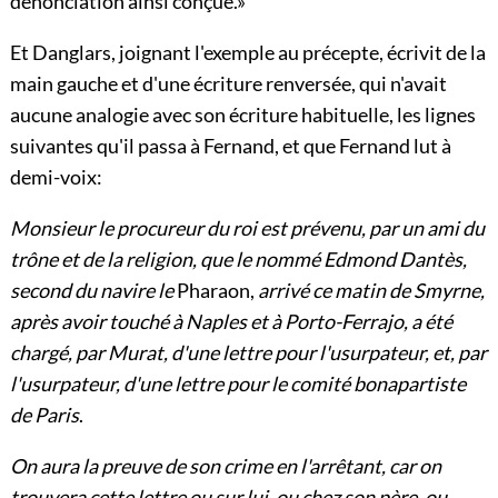
dénonciation ainsi conçue.»
Et Danglars, joignant l'exemple au précepte, écrivit de la
main gauche et d'une écriture renversée, qui n'avait
aucune analogie avec son écriture habituelle, les lignes
suivantes qu'il passa à Fernand, et que Fernand lut à
demi-voix:
Monsieur le procureur du roi est prévenu, par un ami du
trône et de la religion, que le nommé Edmond Dantès,
second du navire le
Pharaon,
arrivé ce matin de Smyrne,
après avoir touché à Naples et à Porto-Ferrajo, a été
chargé, par Murat, d'une lettre pour l'usurpateur, et, par
l'usurpateur, d'une lettre pour le comité bonapartiste
de Paris
.
On aura la preuve de son crime en l'arrêtant, car on
trouvera cette lettre ou sur lui, ou chez son père, ou