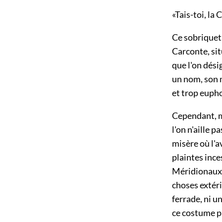
«Tais-toi, la
Ce sobriquet 
Carconte, sit
que l'on dési
un nom, son m
et trop euph
Cependant, m
l'on n'aille 
misère où l'a
plaintes ince
Méridionaux,
choses extéri
ferrade, ni u
ce costume pi