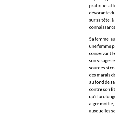
pratique: att
dévorante du
sur sa tête, 
connaissanc
Sa femme, au 
une femme pâl
conservant le
son visage se
sourdes si c
des marais de
au fond de sa
contre son li
qu'il prolong
aigre moitié, 
auxquelles s