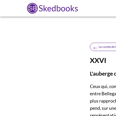
Skedbooks
←
Le comte de 
XXVI
L'auberge 
Ceux qui, co
entre Bellega
plus rapproc
pend, sur une
représentatio