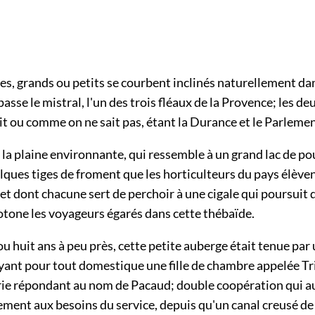
es, grands ou petits se courbent inclinés naturellement dan
passe le mistral, l'un des trois fléaux de la Provence; les de
t ou comme on ne sait pas, étant la Durance et le Parlemen
s la plaine environnante, qui ressemble à un grand lac de po
lques tiges de froment que les horticulteurs du pays élève
 et dont chacune sert de perchoir à une cigale qui poursuit 
otone les voyageurs égarés dans cette thébaïde.
u huit ans à peu près, cette petite auberge était tenue pa
ant pour tout domestique une fille de chambre appelée Tri
rie répondant au nom de Pacaud; double coopération qui a
gement aux besoins du service, depuis qu'un canal creusé de