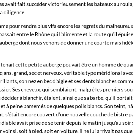
 avait fait succéder victorieusement les bateaux au roula
la diligence.
mme pour rendre plus vifs encore les regrets du malheureu
 passait entre le Rhône qui l'alimente et la route qu'il épuise
l'auberge dont nous venons de donner une courte mais fidèl
i tenait cette petite auberge pouvait être un homme de qua
 ans, grand, sec et nerveux, véritable type méridional ave
rillants, son nez en bec d'aigle et ses dents blanches comme
sier. Ses cheveux, qui semblaient, malgré les premiers souff
décider à blanchir, étaient, ainsi que sa barbe, qu'il portait 
 et à peine parsemés de quelques poils blancs. Son teint, hâ
, s'était encore couvert d'une nouvelle couche de bistre p
 diable avait prise de se tenir depuis le matin jusqu'au soir s
 voir si, soit à pied, soit en voiture, il ne lui arrivait pas qu