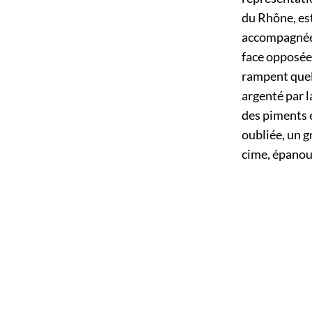
du Rhône, est
accompagnée d
face opposée 
rampent quelq
argenté par l
des piments e
oubliée, un g
cime, épanoui