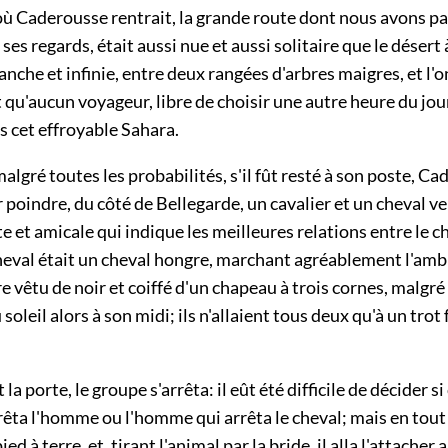
 Caderousse rentrait, la grande route dont nous avons par
ses regards, était aussi nue et aussi solitaire que le désert à
lanche et infinie, entre deux rangées d'arbres maigres, et l
qu'aucun voyageur, libre de choisir une autre heure du jour
s cet effroyable Sahara.
lgré toutes les probabilités, s'il fût resté à son poste, C
r poindre, du côté de Bellegarde, un cavalier et un cheval v
e et amicale qui indique les meilleures relations entre le ch
cheval était un cheval hongre, marchant agréablement l'ambl
re vêtu de noir et coiffé d'un chapeau à trois cornes, malgré
oleil alors à son midi; ils n'allaient tous deux qu'à un trot 
la porte, le groupe s'arrêta: il eût été difficile de décider si 
rêta l'homme ou l'homme qui arrêta le cheval; mais en tout 
ied à terre, et, tirant l'animal par la bride, il alla l'attacher