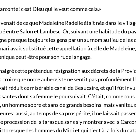
 Carconte! c'est Dieu qui le veut comme cela.»
venait de ce que Madeleine Radelle était née dans le villag
ué entre Salon et Lambesc. Or, suivant une habitude du pay
gne presque toujours les gens par un surnom au lieu de les 
ari avait substitué cette appellation à celle de Madeleine
onique peut-être pour son rude langage.
algré cette prétendue résignation aux décrets de la Provi
pas croire que notre aubergiste ne sentît pas profondément l
vait réduit ce misérable canal de Beaucaire, et qu'il fût inv
ssantes dont sa femme le poursuivait. C'était, comme tous 
 un homme sobre et sans de grands besoins, mais vaniteux
eures; aussi, au temps de sa prospérité, il ne laissait passer
ne procession de la tarasque sans s'y montrer avec la Carcon
ttoresque des hommes du Midi et qui tient à la fois du cat