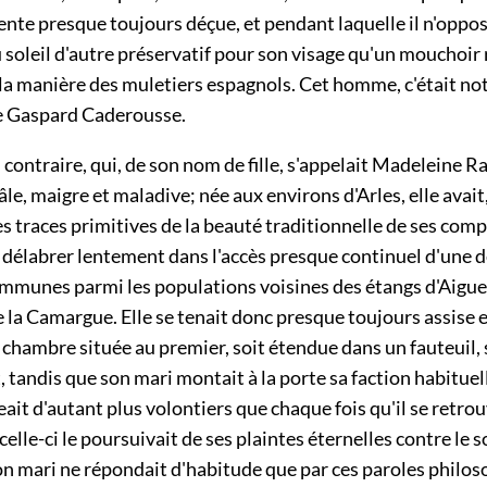
ente presque toujours déçue, et pendant laquelle il n'opposa
 soleil d'autre préservatif pour son visage qu'un mouchoir
à la manière des muletiers espagnols. Cet homme, c'était no
e Gaspard Caderousse.
contraire, qui, de son nom de fille, s'appelait Madeleine Ra
e, maigre et maladive; née aux environs d'Arles, elle avait
s traces primitives de la beauté traditionnelle de ses comp
 délabrer lentement dans l'accès presque continuel d'une de
ommunes parmi les populations voisines des étangs d'Aigu
 la Camargue. Elle se tenait donc presque toujours assise 
 chambre située au premier, soit étendue dans un fauteuil,
t, tandis que son mari montait à la porte sa faction habituel
eait d'autant plus volontiers que chaque fois qu'il se retro
celle-ci le poursuivait de ses plaintes éternelles contre le s
on mari ne répondait d'habitude que par ces paroles philo