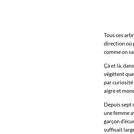
Tous ces arbr
direction où 
comme on sai
Çà et là, dan
végètent que
par curiosité
aigre et mon
Depuis sept o
une femme ay
garçon d'écu
suffisait lar