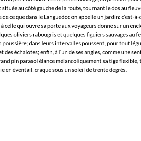
 située au côté gauche de la route, tournant le dos au fleuve
e ce que dans le Languedoc on appelle un jardin: c'est-à-d
à celle qui ouvre sa porte aux voyageurs donne sur un encl
ues oliviers rabougris et quelques figuiers sauvages au fe
a poussière; dans leurs intervalles poussent, pour tout lég
t des échalotes; enfin, à l'un de ses angles, comme une sen
rand pin parasol élance mélancoliquement sa tige flexible, 
e en éventail, craque sous un soleil de trente degrés.