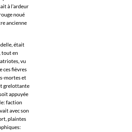
it à l'ardeur
 rouge noué
tre ancienne
delle, était
, tout en
atriotes, vu
 ces fièvres
es-mortes et
et grelottante
 soit appuyée
le: faction
uvait avec son
ort, plaintes
sophiques: