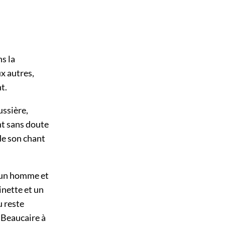
s la
ux autres,
t.
ussière,
nt sans doute
de son chant
r un homme et
nette et un
u reste
 Beaucaire à