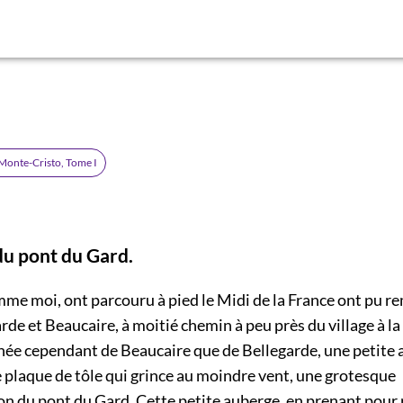
Monte-Cristo, Tome I
du pont du Gard.
mme moi, ont parcouru à pied le Midi de la France ont pu 
rde et Beaucaire, à moitié chemin à peu près du village à la 
hée cependant de Beaucaire que de Bellegarde, une petite
 plaque de tôle qui grince au moindre vent, une grotesque
n du pont du Gard. Cette petite auberge, en prenant pour r