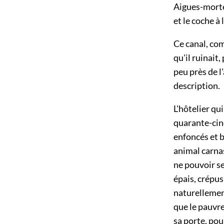
Aigues-mortes
et le coche à 
Ce canal, co
qu'il ruinait,
peu près de 
description.
L'hôtelier qu
quarante-cinq
enfoncés et b
animal carnas
ne pouvoir se 
épais, crépus
naturellement
que le pauvre
sa porte, pour