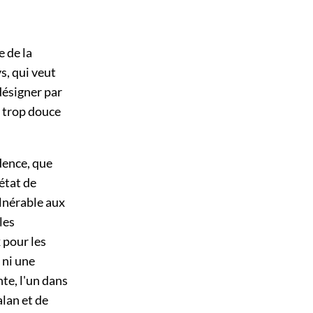
e de la
s, qui veut
désigner par
, trop douce
dence, que
'état de
ulnérable aux
les
 pour les
 ni une
te, l'un dans
alan et de