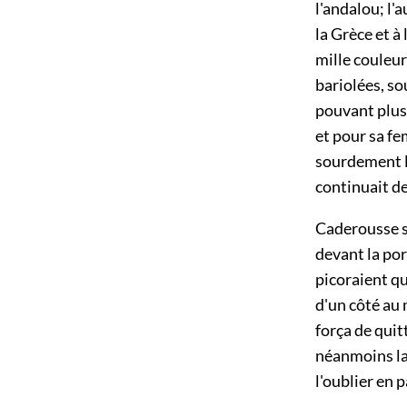
l'andalou; l
la Grèce et à
mille couleur
bariolées, so
pouvant plus 
et pour sa f
sourdement le
continuait d
Caderousse s'
devant la po
picoraient q
d'un côté au 
força de quit
néanmoins la
l'oublier en 