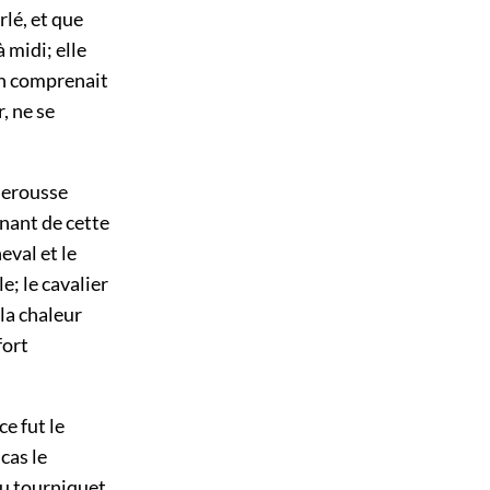
lé, et que
 midi; elle
'on comprenait
, ne se
aderousse
enant de cette
eval et le
e; le cavalier
 la chaleur
fort
ce fut le
cas le
 au tourniquet