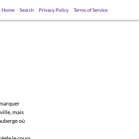
Home
Search
Privacy Policy
Terms of Service
remarquer
ville, mais
 auberge où
ègle le cours