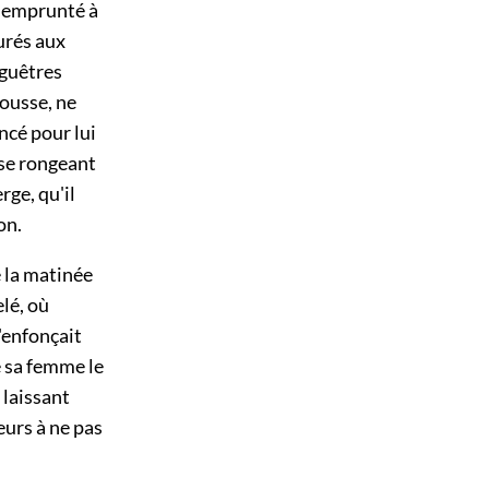
e emprunté à
turés aux
 guêtres
rousse, ne
ncé pour lui
 se rongeant
rge, qu'il
on.
 la matinée
lé, où
'enfonçait
e sa femme le
 laissant
urs à ne pas