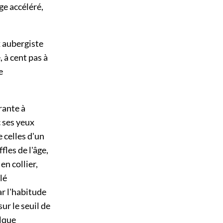
ge accéléré,
x aubergiste
, à cent pas à
e
rante à
c ses yeux
 celles d'un
les de l'âge,
en collier,
lé
ar l'habitude
ur le seuil de
elque