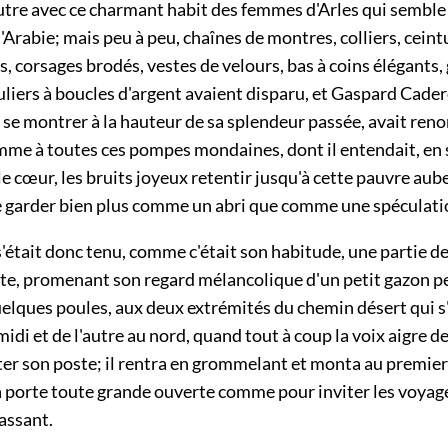
'autre avec ce charmant habit des femmes d'Arles qui sembl
 l'Arabie; mais peu à peu, chaînes de montres, colliers, cein
s, corsages brodés, vestes de velours, bas à coins élégants,
uliers à boucles d'argent avaient disparu, et Gaspard Cade
se montrer à la hauteur de sa splendeur passée, avait reno
emme à toutes ces pompes mondaines, dont il entendait, en
 cœur, les bruits joyeux retentir jusqu'à cette pauvre aube
e garder bien plus comme un abri que comme une spéculati
était donc tenu, comme c'était son habitude, une partie de
rte, promenant son regard mélancolique d'un petit gazon pe
uelques poules, aux deux extrémités du chemin désert qui s
midi et de l'autre au nord, quand tout à coup la voix aigre d
ter son poste; il rentra en grommelant et monta au premier
 porte toute grande ouverte comme pour inviter les voyage
passant.