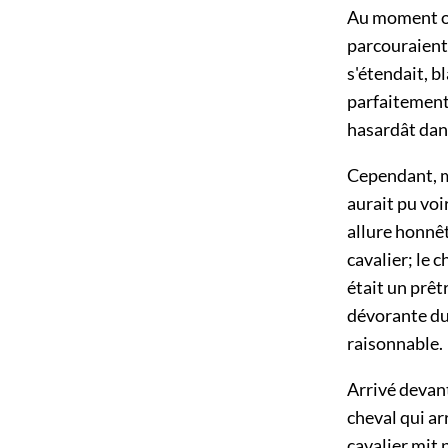
Au moment où
parcouraient 
s'étendait, b
parfaitement 
hasardât dan
Cependant, ma
aurait pu voi
allure honnêt
cavalier; le 
était un prêt
dévorante du s
raisonnable.
Arrivé devant 
cheval qui ar
cavalier mit p