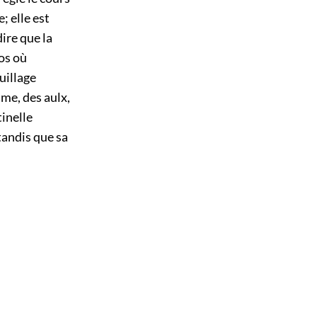
; elle est
ire que la
os où
uillage
ume, des aulx,
tinelle
tandis que sa