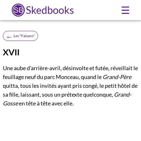
Skedbooks
☰
←
Les "Faisans"
XVII
Une aube d’arrière-avril, désinvolte et futée, réveillait le
feuillage neuf du parc Monceau, quand le
Grand-Père
quitta, tous les invités ayant pris congé, le petit hôtel de
sa fille, laissant, sous un prétexte quelconque,
Grand-
Gosse
en tête à tête avec elle.