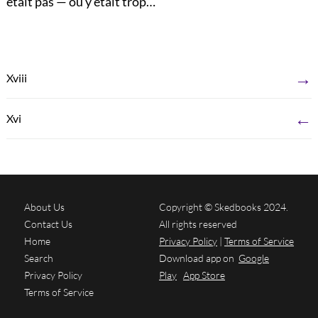
était pas — ou y était trop…
→
Xviii
←
Xvi
About Us
Copyright © Skedbooks 2024.
Contact Us
All rights reserved
Home
Privacy Policy
|
Terms of Service
Search
Download app on
Google
Privacy Policy
Play
App Store
Terms of Service