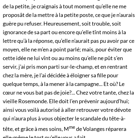
de la petite, je craignais à tout moment qu’elle ne me
proposât de la mettre à la petite poste, ce que je n’aurais
guère pu refuser. Heureusement, soit trouble, soit
ignorance de sa part ou encore qu’elle tînt moins à la
lettre qu’à la réponse, qu’elle n’aurait pas pu avoir par ce
moyen, elle ne m’en a point parlé; mais, pour éviter que
cette idée ne lui vînt ou au moins qu’elle ne pût s’en
servir, j’ai pris mon parti sur-le-champ, et en rentrant
chez la mère, je l’ai décidée à éloigner sa fille pour
quelque temps, à la mener à la campagne... Et où? Le
cœur ne vous bat pas de joie?... Chez votre tante, chez la
vieille Rosemonde. Elle doit l’en prévenir aujourd’hui;
ainsi vous voilà autorisé à aller retrouver votre dévote
qui n’aura plus à vous objecter le scandale du tête-à-
me
tête, et grâce à mes soins, M
de Volanges réparera
elle-même le tort qu’elle vous a fait.