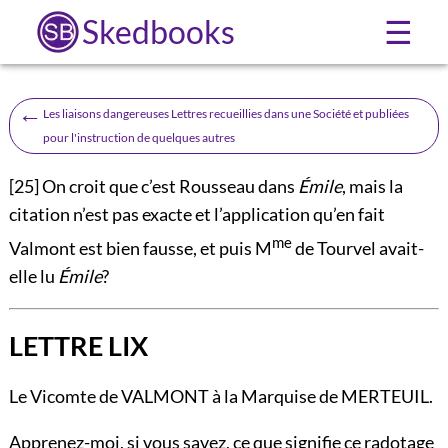
Skedbooks
☰
←
Les liaisons dangereuses Lettres recueillies dans une Société et publiées
pour l'instruction de quelques autres
[25]
On croit que c’est Rousseau dans
Émile
, mais la
citation n’est pas exacte et l’application qu’en fait
me
Valmont est bien fausse, et puis M
de Tourvel avait-
elle lu
Émile
?
LETTRE LIX
Le Vicomte de VALMONT à la Marquise de MERTEUIL.
Apprenez-moi, si vous savez, ce que signifie ce radotage