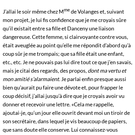
me
J’allai le soir même chez M
de Volanges et, suivant
mon projet, je lui fis confidence que je me croyais sûre
qu’il existait entre sa fille et Danceny une liaison
dangereuse. Cette femme, si clairvoyante contre vous,
était aveuglée au point qu’elle me répondit d’abord qu’à
coup sûr je me trompais; que sa fille était une enfant,
etc., etc. Je ne pouvais pas lui dire tout ce que j’en savais,
mais je citai des regards, des propos,
dont ma vertu et
mon amitié s’alarmaient
. Je parlai enfin presque aussi
bien qu’aurait pu faire une dévote et, pour frapper le
coup décisif, j’allai jusqu’à dire que je croyais avoir vu
donner et recevoir une lettre. «Cela me rappelle,
ajoutai-je, qu’un jour elle ouvrit devant moi un tiroir de
son secrétaire, dans lequel
je vis beaucoup de papiers,
que sans doute elle conserve. Lui connaissez-vous