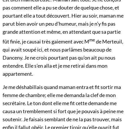
pas comment elle a pu se douter de quelque chose, et
pourtant elle a tout découvert. Hier au soir, maman me
parut bien avoir un peu d’humeur, mais je n’y fis pas
grande attention et même, en attendant que sa partie
me
fût finie, je causai très gaiement avec
M
de Merteuil,
qui avait soupé ici, et nous parlâmes beaucoup de
Danceny. Je ne crois pourtant pas qu’on ait pu nous
entendre. Elle s’en alla et je me retirai dans mon
appartement.
Je me déshabillais quand maman entra et fit sortir ma
femme de chambre; elle me demanda la clef de mon
secrétaire. Le ton dont elle me fit cette demande me
causa un tremblement si fort que je pouvais à peine me
soutenir. Je faisais semblant de ne la pas trouver, mais
enfin il fallut obéir. Le premier tiroir qu’elle ouvrit fut