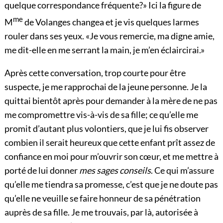
quelque correspondance fréquente?» Ici la figure de
me
M
de Volanges changea et je vis quelques larmes
rouler dans ses yeux. «Je vous remercie, ma digne amie,
me dit-elle en me serrant la main, je m’en éclaircirai.»
Après cette conversation, trop courte pour être
suspecte, je me rapprochai de la jeune personne. Je la
quittai bientôt après pour demander à la mère de ne pas
me compromettre vis-à-vis de sa fille; ce qu’elle me
promit d’autant plus volontiers, que je lui fis observer
combien il serait heureux que cette enfant prît assez de
confiance en moi pour m’ouvrir son cœur, et me mettre à
porté de lui donner
mes sages conseils
. Ce qui m’assure
qu’elle me tiendra sa promesse, c’est que je ne doute pas
qu’elle ne veuille se faire honneur de sa pénétration
auprès de sa fille. Je me trouvais, par là, autorisée à