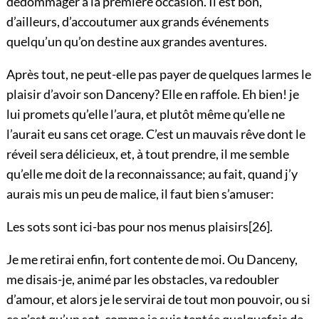
dédommager à la première occasion. Il est bon,
d’ailleurs, d’accoutumer aux grands événements
quelqu’un qu’on destine aux grandes aventures.
Après tout, ne peut-elle pas payer de quelques larmes le
plaisir d’avoir son Danceny? Elle en raffole. Eh bien! je
lui promets qu’elle l’aura, et plutôt même qu’elle ne
l’aurait eu sans cet orage. C’est un mauvais rêve dont le
réveil sera délicieux, et, à tout prendre, il me semble
qu’elle me doit de la reconnaissance; au fait, quand j’y
aurais mis un peu de malice, il faut bien s’amuser:
Les sots sont ici-bas pour nos menus plaisirs
[26]
.
Je me retirai enfin, fort contente de moi. Ou Danceny,
me disais-je, animé par les obstacles, va redoubler
d’amour, et alors je le servirai de tout mon pouvoir, ou si
ce n’est qu’un sot, comme je suis tentée quelquefois de