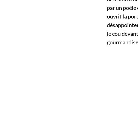
par un poêle 
ouvrit la por
désappointem
le cou devant
gourmandise. 