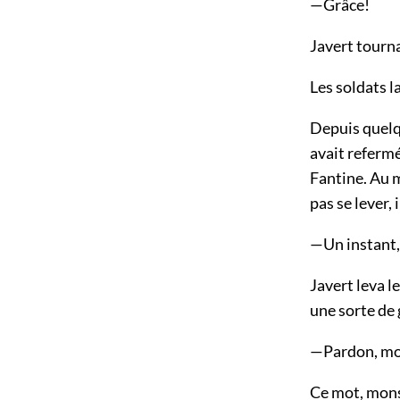
—Grâce!
Javert tourna
Les soldats la
Depuis quelqu
avait refermé
Fantine. Au m
pas se lever, i
—Un instant, 
Javert leva l
une sorte de 
—Pardon, mon
Ce mot, monsi