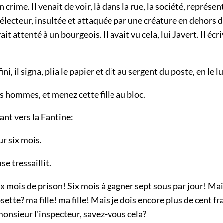
crime. Il venait de voir, là dans la rue, la société, représen
électeur, insultée et attaquée par une créature en dehors 
it attenté à un bourgeois. Il avait vu cela, lui Javert. Il écri
ini, il signa, plia le papier et dit au sergent du poste, en le 
 hommes, et menez cette fille au bloc.
ant vers la Fantine:
r six mois.
e tressaillit.
x mois de prison! Six mois à gagner sept sous par jour! Ma
ette? ma fille! ma fille! Mais je dois encore plus de cent fr
onsieur l'inspecteur, savez-vous cela?