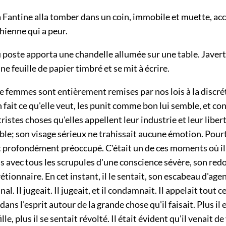
a Fantine alla tomber dans un coin, immobile et muette, ac
ienne qui a peur.
 poste apporta une chandelle allumée sur une table. Javert s
ne feuille de papier timbré et se mit à écrire.
e femmes sont entièrement remises par nos lois à la discrét
en fait ce qu'elle veut, les punit comme bon lui semble, et co
tristes choses qu'elles appellent leur industrie et leur liber
ble; son visage sérieux ne trahissait aucune émotion. Pourta
 profondément préoccupé. C'était un de ces moments où il 
s avec tous les scrupules d'une conscience sévère, son red
étionnaire. En cet instant, il le sentait, son escabeau d'age
nal. Il jugeait. Il jugeait, et il condamnait. Il appelait tout c
dans l'esprit autour de la grande chose qu'il faisait. Plus il
ille, plus il se sentait révolté. Il était évident qu'il venait de