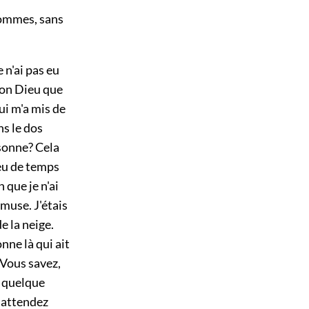
 hommes, sans
 n'ai pas eu
bon Dieu que
ui m'a mis de
ns le dos
sonne? Cela
peu de temps
n que je n'ai
amuse. J'étais
de la neige.
nne là qui ait
. Vous savez,
, quelque
y attendez