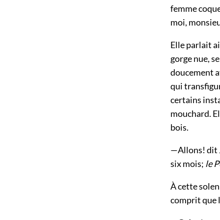
femme coquett
moi, monsieu
Elle parlait a
gorge nue, se
doucement ave
qui transfigu
certains inst
mouchard. Ell
bois.
—Allons! dit 
six mois;
le P
À cette solen
comprit que l