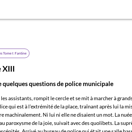
es Tome I: Fantine
 XIII
e quelques questions de police municipale
 les assistants, rompit le cercle et se mit à marcher à grands
ce qui est à l'extrémité de la place, traînant après lui la mi
aire machinalement. Ni lui ni elle ne disaient un mot. La nué
au paroxysme de la joie, suivait avec des quolibets. La sup
scénités. Arrivé au bureau de police qui était une salle ba