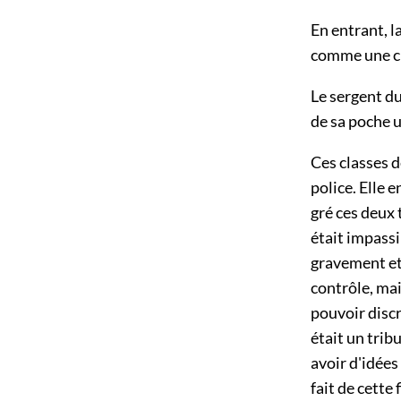
En entrant, l
comme une ch
Le sergent du
de sa poche u
Ces classes d
police. Elle 
gré ces deux 
était impassi
gravement et
contrôle, mai
pouvoir discr
était un tribu
avoir d'idées 
fait de cette f