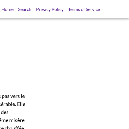
Home
Search
Privacy Policy
Terms of Service
 pas vers le
sérable. Elle
e des
rême misère,
sse chauffée