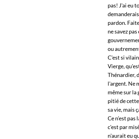
pas! J'ai eu 
demanderais 
pardon. Faite
ne savez pas 
gouvernement,
ou autrement
C'est si vila
Vierge, qu'es
Thénardier, d
l'argent. Ne 
même sur la g
pitié de cett
sa vie, mais 
Ce n'est pas l
c'est par mis
n'aurait eu q