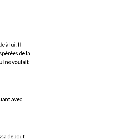
à lui. Il
espérées de la
ui ne voulait
luant avec
essa debout