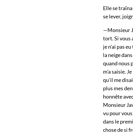
Elle se traîn
se lever, joi
—Monsieur Jav
tort. Si vous
je n'ai pas e
la neige dans
quand nous p
m'a saisie. J
qu'il me disai
plus mes dents
honnête avec l
Monsieur Jave
vu pour vous 
dans le premi
chose de si f