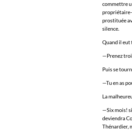
commettre un 
propriétaire-
prostituée ava
silence.
Quand il eut f
—Prenez trois
Puis se tourn
—Tu en as pou
La malheureus
—Six mois! si
deviendra Cos
Thénardier, m