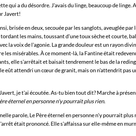
e qui a du désordre. J'avais du linge, beaucoup de linge. A
r Javert!
insi, brisée en deux, secouée par les sanglots, aveuglée par l
 tordant les mains, toussant d'une toux sèche et courte, ba
c la voix de l'agonie. La grande douleur est un rayon divin 
re les misérables. À ce moment-là, la Fantine était redevenu
ants, elle s'arrêtait et baisait tendrement le bas de la redin
e eût attendri un cœur de granit, mais on n'attendrit pas 
Javert, je t'ai écoutée. As-tu bien tout dit? Marche à présen
ère éternel en personne n'y pourrait plus rien
.
nelle parole, Le Père éternel en personne n'y pourrait plus r
'arrêt était prononcé. Elle s'affaissa sur elle-même en mu