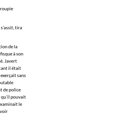
croupie
'assit, tira
ion de la
nfisque à son
té. Javert
nt il était
exerçait sans
outable
nt de police
e qu'il pouvait
 examinait le
 voir