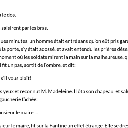
 le dos.
 saisirent par les bras.
es minutes, un homme était entré sans qu'on eût pris garde 
 la porte, s'y était adossé, et avait entendu les prières dés
oment où les soldats mirent la main sur la malheureuse, q
l fit un pas, sortit de l'ombre, et dit:
s'il vous plaît!
es yeux et reconnut M. Madeleine. Il ôta son chapeau, et sa
gaucherie fâchée:
sieur le maire....
eur le maire, fit sur la Fantine un effet étrange. Elle se dr