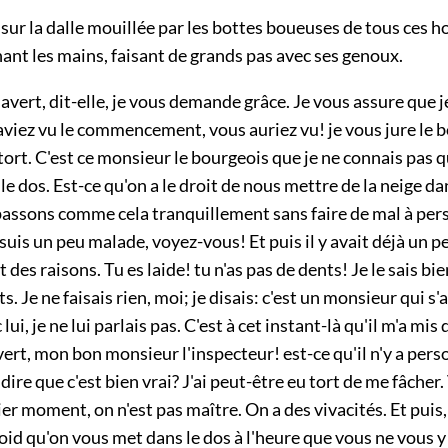
a sur la dalle mouillée par les bottes boueuses de tous ces
gnant les mains, faisant de grands pas avec ses genoux.
ert, dit-elle, je vous demande grâce. Je vous assure que je
 aviez vu le commencement, vous auriez vu! je vous jure le 
u tort. C'est ce monsieur le bourgeois que je ne connais pas q
 le dos. Est-ce qu'on a le droit de nous mettre de la neige da
assons comme cela tranquillement sans faire de mal à per
e suis un peu malade, voyez-vous! Et puis il y avait déjà un 
t des raisons. Tu es laide! tu n'as pas de dents! Je le sais bie
. Je ne faisais rien, moi; je disais: c'est un monsieur qui s'
ui, je ne lui parlais pas. C'est à cet instant-là qu'il m'a mis 
rt, mon bon monsieur l'inspecteur! est-ce qu'il n'y a perso
dire que c'est bien vrai? J'ai peut-être eu tort de me fâcher
er moment, on n'est pas maître. On a des vivacités. Et puis
roid qu'on vous met dans le dos à l'heure que vous ne vous 