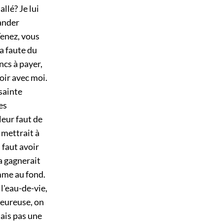
llé? Je lui
ander
Tenez, vous
la faute du
ncs à payer,
oir avec moi.
 sainte
es
leur faut de
 mettrait à
 faut avoir
ça gagnerait
emme au fond.
 l'eau-de-vie,
 heureuse, on
tais pas une