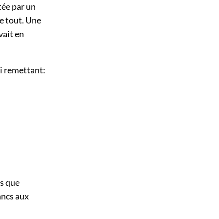
tée par un
de tout. Une
vait en
lui remettant:
is que
ancs aux