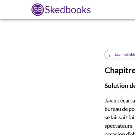
Skedbooks
←
Les misérabl
Chapitre
Solution d
Javert écarta
bureau de poli
se laissait f
spectateurs, 
occasion d'ob