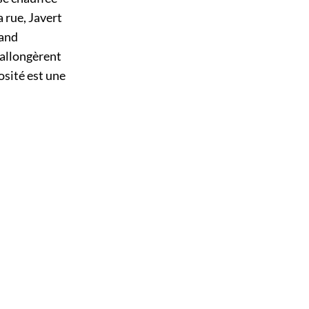
a rue, Javert
rand
 allongèrent
osité est une