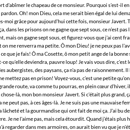
tort d'abîmer le chapeau de ce monsieur. Pourquoi s'est-il en a
pardon. Oh! mon Dieu, cela me serait bien égal de lui dem
s-moi grâce pour aujourd'hui cette fois, monsieur Javert. 
ça, dans les prisons on ne gagne que sept sous, ce n'est pas 
 mais on gagne sept sous, et figurez-vous que j'ai cent fra
 on me renverra ma petite. Ô mon Dieu! je ne peux pas l'av
in ce que je fais! Ô ma Cosette, ô mon petit ange de la bonne
t-ce qu'elle deviendra, pauvre loup! Je vais vous dire, c'est l
es aubergistes, des paysans, ça n'a pas de raisonnement. Il 
me mettez pas en prison! Voyez-vous, c'est une petite qu'on
rande route, va comme tu pourras, en plein cœur d'hiver, il
e chose-là, mon bon monsieur Javert. Si c'était plus grand, 
ça ne peut pas, à ces âges-là. Je ne suis pas une mauvaise f
a lâcheté et la gourmandise qui ont fait de moi ça. J'ai bu de
ère. Je ne l'aime pas, mais cela étourdit. Quand j'étais plus
u'à regarder dans mes armoires, on aurait bien vu que je n'é