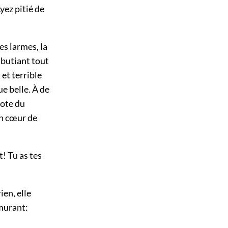
yez pitié de
es larmes, la
lbutiant tout
et terrible
e belle. À de
gote du
un cœur de
t! Tu as tes
ien, elle
rmurant: